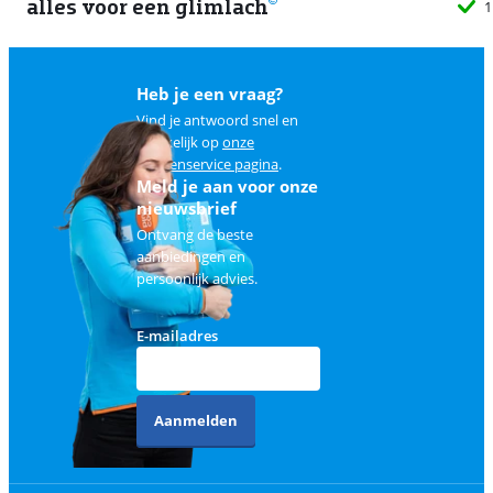
alles voor een glimlach
1
Heb je een vraag?
Vind je antwoord snel en
makkelijk op
onze
klantenservice pagina
.
Meld je aan voor onze
nieuwsbrief
Ontvang de beste
aanbiedingen en
persoonlijk advies.
E-mailadres
Aanmelden