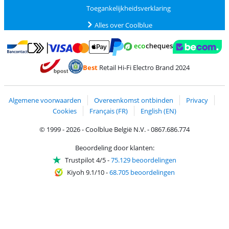
Toegankelijkheidsverklaring
Alles over Coolblue
Betalen met MasterCard en Visa via ClickToPay
Betalen met Ecocheques
Betalen met Bancontact
Betalen met ApplePay
Webshop Trustmar
Betalen met PayPal
Best
Retail Hi-Fi Electro Brand 2024
Trustprofile van Coolblue
Verzending en bezorging met bPost
Algemene voorwaarden
Overeenkomst ontbinden
Privacy
Cookies
Français (FR)
English (EN)
© 1999 - 2026 - Coolblue België N.V. - 0867.686.774
Beoordeling door klanten:
Trustpilot 4/5
-
75.129 beoordelingen
Kiyoh 9.1/10
-
68.705 beoordelingen