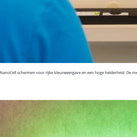
anoCell schermen voor rijke kleurweergave en een hoge helderheid. De me