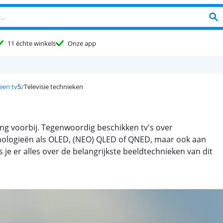
11 échte winkels
Onze app
 een tv
Televisie technieken
l lang voorbij. Tegenwoordig beschikken tv's over
nologieën als OLED, (NEO) QLED of QNED, maar ook aan
s je er alles over de belangrijkste beeldtechnieken van dit