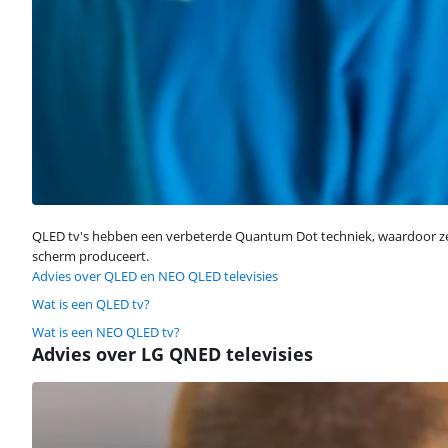
QLED tv's hebben een verbeterde Quantum Dot techniek, waardoor ze ee
scherm produceert.
Advies over QLED en NEO QLED televisies
Wat is een QLED tv?
Wat is een NEO QLED tv?
Advies over LG QNED televisies