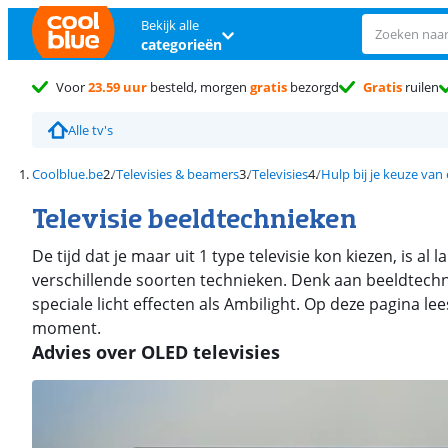
Bekijk alle
categorieën
Voor
23.59 uur
besteld, morgen
gratis
bezorgd
Gratis
ruilen
Alle tv's
Coolblue.be
Televisies & beamers
Televisies
Hulp bij je keuze van
Televisie beeldtechnieken
De tijd dat je maar uit 1 type televisie kon kiezen, is a
verschillende soorten technieken. Denk aan beeldtech
speciale licht effecten als Ambilight. Op deze pagina lee
moment.
Advies over OLED televisies