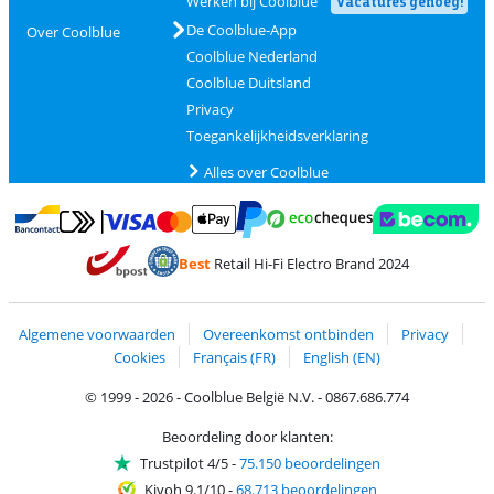
Werken bij Coolblue
Vacatures genoeg!
De Coolblue-App
Over Coolblue
Coolblue Nederland
Coolblue Duitsland
Privacy
Toegankelijkheidsverklaring
Alles over Coolblue
Betalen met MasterCard en Visa via ClickToPay
Betalen met Ecocheques
Betalen met Bancontact
Betalen met ApplePay
Webshop Trustmar
Betalen met PayPal
Best
Retail Hi-Fi Electro Brand 2024
Trustprofile van Coolblue
Verzending en bezorging met bPost
Algemene voorwaarden
Overeenkomst ontbinden
Privacy
Cookies
Français (FR)
English (EN)
© 1999 - 2026 - Coolblue België N.V. - 0867.686.774
Beoordeling door klanten:
Trustpilot 4/5
-
75.150 beoordelingen
Kiyoh 9.1/10
-
68.713 beoordelingen