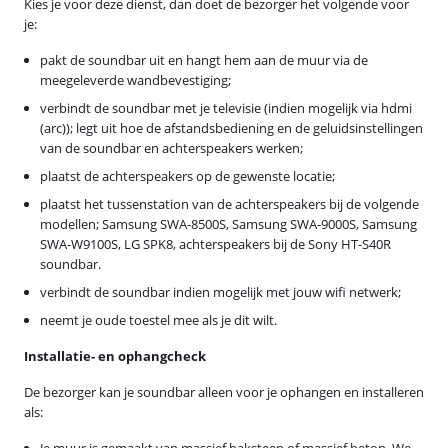
Kies je voor deze dienst, dan doet de bezorger het volgende voor
je:
pakt de soundbar uit en hangt hem aan de muur via de
meegeleverde wandbevestiging;
verbindt de soundbar met je televisie (indien mogelijk via hdmi
(arc)); legt uit hoe de afstandsbediening en de geluidsinstellingen
van de soundbar en achterspeakers werken;
plaatst de achterspeakers op de gewenste locatie;
plaatst het tussenstation van de achterspeakers bij de volgende
modellen; Samsung SWA-8500S, Samsung SWA-9000S, Samsung
SWA-W9100S, LG SPK8, achterspeakers bij de Sony HT-S40R
soundbar.
verbindt de soundbar indien mogelijk met jouw wifi netwerk;
neemt je oude toestel mee als je dit wilt.
Installatie- en ophangcheck
De bezorger kan je soundbar alleen voor je ophangen en installeren
als:
Je muur is gemaakt van massief baksteen of massief beton. We