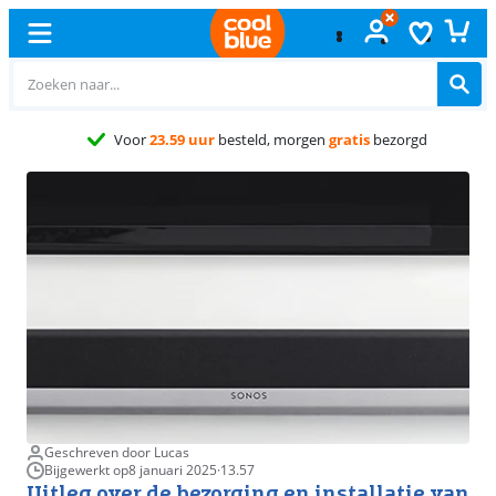
Gra
Geschreven door Lucas
Bijgewerkt op
8 januari 2025
·
13.57
Uitleg over de bezorging en installatie van