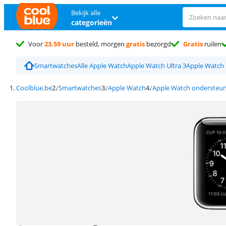
Bekijk alle
categorieën
Voor
23.59 uur
besteld, morgen
gratis
bezorgd
Gratis
ruilen
Smartwatches
Alle Apple Watch
Apple Watch Ultra 3
Apple Watch 
Coolblue.be
Smartwatches
Apple Watch
Apple Watch ondersteu