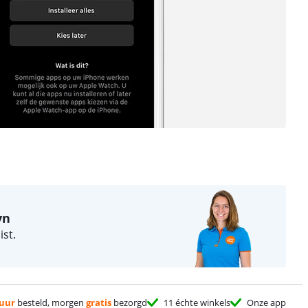
yn
st.
 uur
besteld, morgen
gratis
bezorgd
11 échte winkels
Onze app