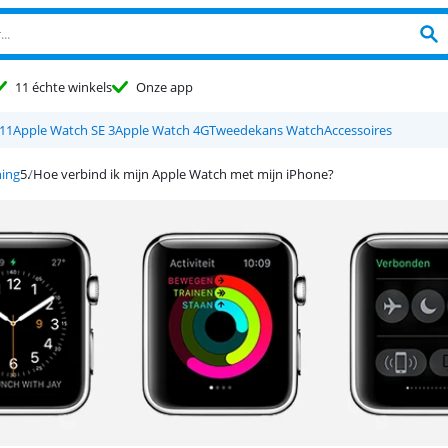
11 échte winkels
Onze app
11
Apple Watch SE 3
Apple Watch 4G
Tweedekans Watch
Accessoires
ning
Hoe verbind ik mijn Apple Watch met mijn iPhone?