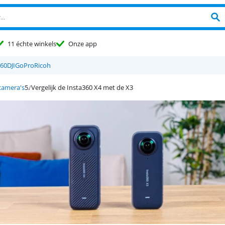
11 échte winkels
Onze app
360
DJI
GoPro
Ricoh
camera's
Vergelijk de Insta360 X4 met de X3