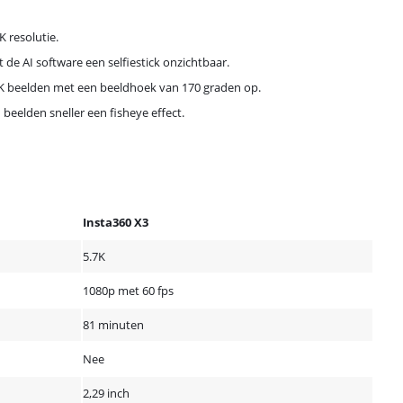
K resolutie.
 de AI software een selfiestick onzichtbaar.
4K beelden met een beeldhoek van 170 graden op.
eelden sneller een fisheye effect.
Insta360 X3
5.7K
1080p met 60 fps
81 minuten
Nee
2,29 inch