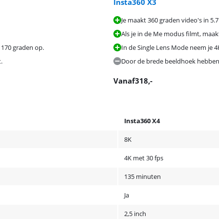
Insta360 X3
Je maakt 360 graden video's in 5.7
Als je in de Me modus filmt, maakt
 170 graden op.
In de Single Lens Mode neem je 
.
Door de brede beeldhoek hebben b
Vanaf
318
,-
Insta360 X4
8K
4K met 30 fps
135 minuten
Ja
2,5 inch