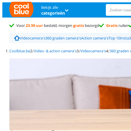
Bekijk alle
categorieën
Voor
23.59 uur
besteld, morgen
gratis
bezorgd
Gratis
ruilen
Videocamera's
360 graden camera's
Action camera's
Top 10
Insta
Coolblue.be
Video- & action camera's
Videocamera's
360 graden 