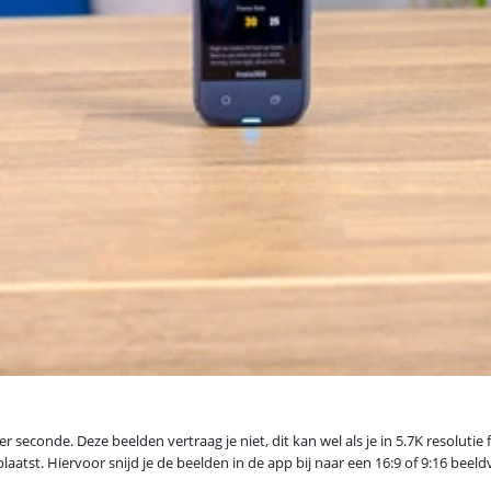
 seconde. Deze beelden vertraag je niet, dit kan wel als je in 5.7K resolutie
aatst. Hiervoor snijd je de beelden in de app bij naar een 16:9 of 9:16 beel