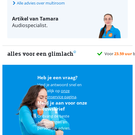
Alle advies over multiroom
Artikel van Tamara
Audiospecialist.
alles voor een glimlach
Heb je een vraag?
Vind je antwoord snel en
makkelijk op
onze
klantenservice pagina
.
Meld je aan voor onze
nieuwsbrief
Ontvang de beste
aanbiedingen en
persoonlijk advies.