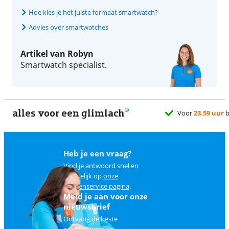
Hoe kies je het juiste formaat smartwatch?
Advies over smartwatches
Artikel van Robyn
Smartwatch specialist.
alles voor een glimlach
Heb je een vraag?
Vind je antwoord snel en
makkelijk op
onze
klantenservice pagina
.
Meld je aan voor onze
nieuwsbrief
Ontvang de beste
aanbiedingen en