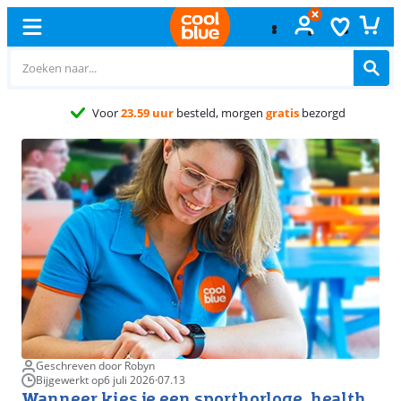
Gratis
ruilen
Geschreven door Robyn
Bijgewerkt op
6 juli 2026
·
07.13
Wanneer kies je een sporthorloge, health