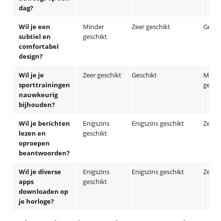
dag?
Wil je een
Minder
Zeer geschikt
Gesch
subtiel en
geschikt
comfortabel
design?
Wil je je
Zeer geschikt
Geschikt
Minde
sporttrainingen
gesch
nauwkeurig
bijhouden?
Wil je berichten
Enigszins
Enigszins geschikt
Zeer g
lezen en
geschikt
oproepen
beantwoorden?
Wil je diverse
Enigszins
Enigszins geschikt
Zeer g
apps
geschikt
downloaden op
je horloge?