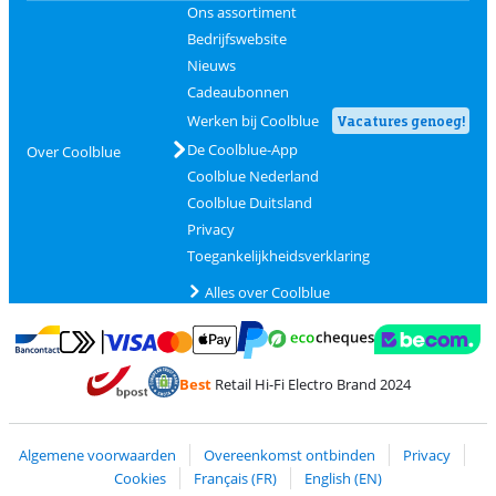
Ons assortiment
Bedrijfswebsite
Nieuws
Cadeaubonnen
Werken bij Coolblue
Vacatures genoeg!
De Coolblue-App
Over Coolblue
Coolblue Nederland
Coolblue Duitsland
Privacy
Toegankelijkheidsverklaring
Alles over Coolblue
Betalen met MasterCard en Visa via ClickToPay
Betalen met Ecocheques
Betalen met Bancontact
Betalen met ApplePay
Webshop Trustmar
Betalen met PayPal
Best
Retail Hi-Fi Electro Brand 2024
Trustprofile van Coolblue
Verzending en bezorging met bPost
Algemene voorwaarden
Overeenkomst ontbinden
Privacy
Cookies
Français (FR)
English (EN)