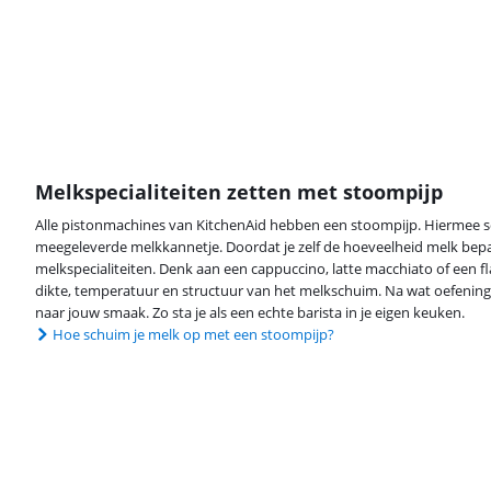
Melkspecialiteiten zetten met stoompijp
Alle pistonmachines van KitchenAid hebben een stoompijp. Hiermee sc
meegeleverde melkkannetje. Doordat je zelf de hoeveelheid melk bepaal
melkspecialiteiten. Denk aan een cappuccino, latte macchiato of een fla
dikte, temperatuur en structuur van het melkschuim. Na wat oefening z
naar jouw smaak. Zo sta je als een echte barista in je eigen keuken.
Hoe schuim je melk op met een stoompijp?