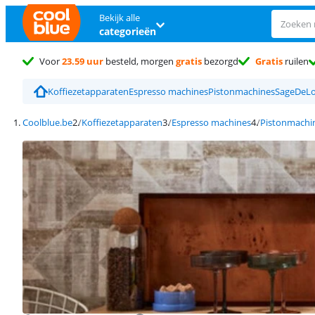
Bekijk alle
categorieën
Voor
23.59 uur
besteld, morgen
gratis
bezorgd
Gratis
ruilen
Koffiezetapparaten
Espresso machines
Pistonmachines
Sage
DeLo
Coolblue.be
Koffiezetapparaten
Espresso machines
Pistonmachi