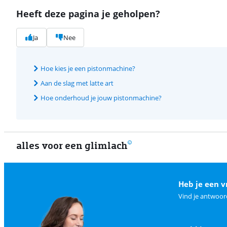
Heeft deze pagina je geholpen?
Ja
Nee
Hoe kies je een pistonmachine?
Aan de slag met latte art
Hoe onderhoud je jouw pistonmachine?
alles voor een glimlach
Heb je een v
Vind je antwoor