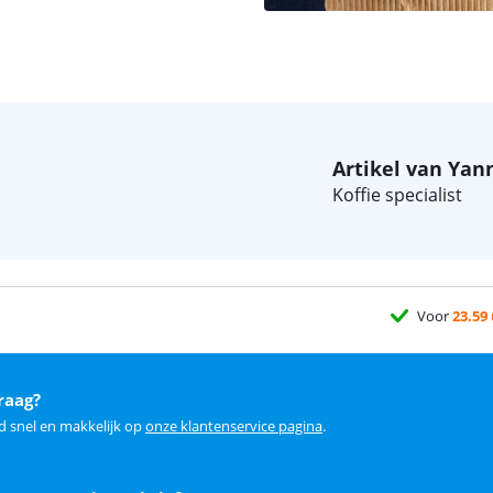
Artikel van Yan
Koffie specialist
Voor
23.59
raag?
d snel en makkelijk op
onze klantenservice pagina
.