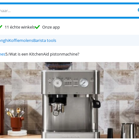
11 échte winkels
Onze app
nghi
Koffiemolens
Barista tools
nes
Wat is een KitchenAid pistonmachine?