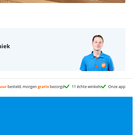
niek
 uur
besteld, morgen
gratis
bezorgd
11 échte winkels
Onze app