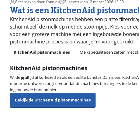
Geschreven door Yanniek
Bijgewerkt op
12 maart 2026
·
12.20
Wat is een KitchenAid pistonmac
KitchenAid pistonmachines hebben een platte filterdrag
schuimt zelf de melk op met de stoompijp. Kies voor e
voor een grotere machine met een ingebouwde bonenmale
pistonmachine precies is en waar je 'm voor gebruikt.
KitchenAid pistonmachines
Melkspecialiteiten zetten met s
KitchenAid pistonmachines
Wilde jij altijd al koffiezetten als een echte barista? Dan is een Kitche
moderne ontwerp zorgt ervoor dat de machines blikvangers in de keuk
ingebouwde bonenmaler.
Bekijk de KitchenAid pistonmachines