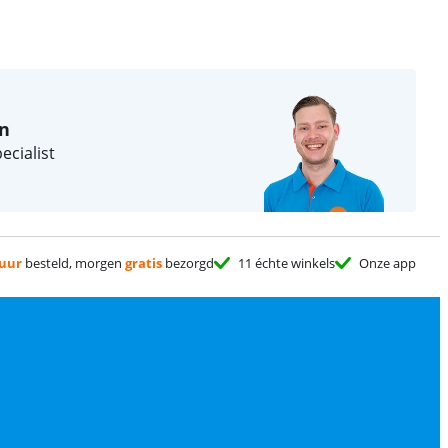
in
ecialist
 uur
besteld, morgen
gratis
bezorgd
11 échte winkels
Onze app