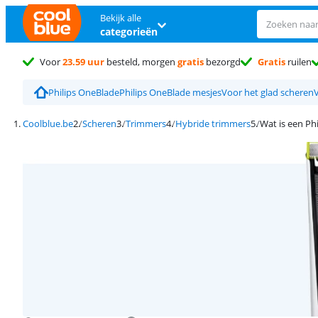
Bekijk alle
categorieën
Voor
23.59 uur
besteld, morgen
gratis
bezorgd
Gratis
ruilen
Philips OneBlade
Philips OneBlade mesjes
Voor het glad scheren
Coolblue.be
Scheren
Trimmers
Hybride trimmers
Wat is een Ph