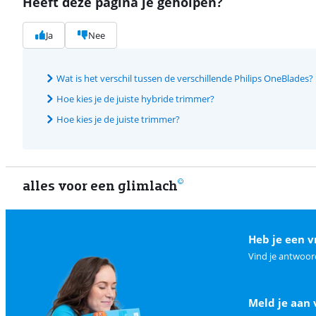
Heeft deze pagina je geholpen?
Ja
Nee
Wat is het verschil tussen de verschillende Philips OneBlades?
Hoe kies je de juiste hybride trimmer?
Hoe kies je de juiste trimmer?
alles voor een glimlach
Heb je een v
Vind je antwoor
Meld je aan 