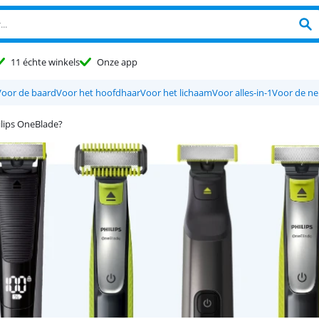
11 échte winkels
Onze app
Voor de baard
Voor het hoofdhaar
Voor het lichaam
Voor alles-in-1
Voor de ne
ilips OneBlade?