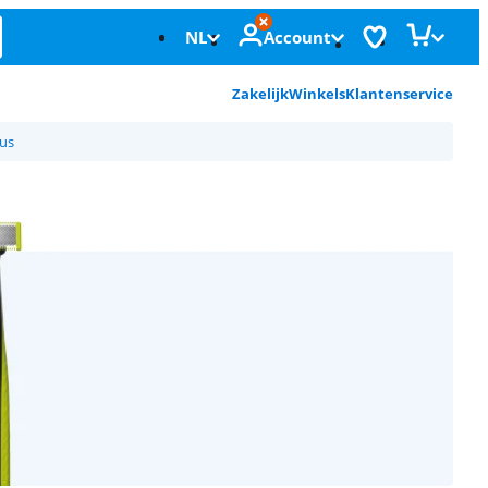
NL
Account
Zakelijk
Winkels
Klantenservice
us