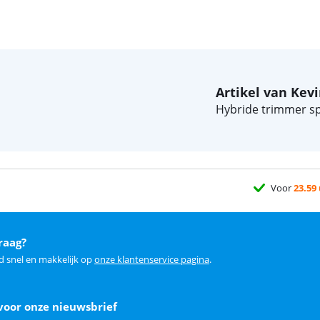
Artikel van Kev
Hybride trimmer sp
Voor
23.59
raag?
d snel en makkelijk op
onze klantenservice pagina
.
voor onze nieuwsbrief