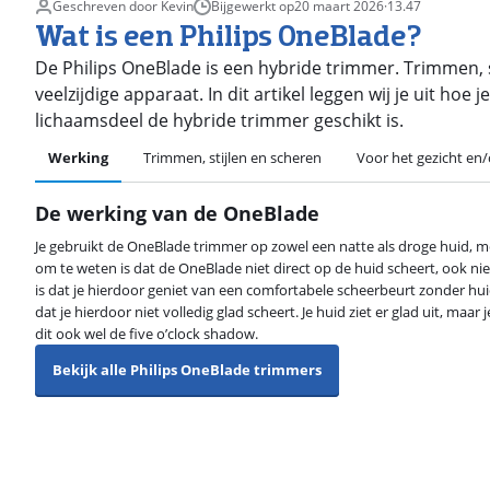
Geschreven door Kevin
Bijgewerkt op
20 maart 2026
·
13.47
Wat is een Philips OneBlade?
De Philips OneBlade is een hybride trimmer. Trimmen, sc
veelzijdige apparaat. In dit artikel leggen wij je uit ho
lichaamsdeel de hybride trimmer geschikt is.
Werking
Trimmen, stijlen en scheren
Voor het gezicht en/
De werking van de OneBlade
Je gebruikt de OneBlade trimmer op zowel een natte als droge huid, m
om te weten is dat de OneBlade niet direct op de huid scheert, ook n
is dat je hierdoor geniet van een comfortabele scheerbeurt zonder huid
dat je hierdoor niet volledig glad scheert. Je huid ziet er glad uit, maar
dit ook wel de five o’clock shadow.
Bekijk alle Philips OneBlade trimmers