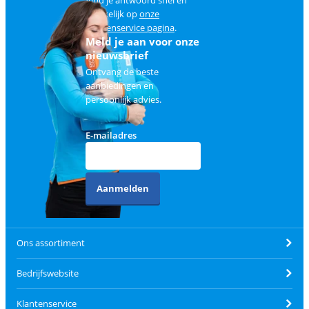
makkelijk op
onze
klantenservice pagina
.
Meld je aan voor onze
nieuwsbrief
Ontvang de beste
aanbiedingen en
persoonlijk advies.
E-mailadres
Aanmelden
Ons assortiment
Bedrijfswebsite
Klantenservice