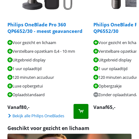
Philips OneBlade Pro 360
Philips OneBlade P
QP6652/30 - meest geavanceerd
QP6552/30
Voor gezicht en lichaam
Voor gezicht en licha
Verstelbare opzetkam 0,4 - 10 mm
Verstelbare opzetkam
Uitgebreid display
Uitgebreid display
1 uur oplaadtijd
1 uur oplaadtijd
120 minuten accuduur
120 minuten accuduu
Luxe opbergetui
Opbergzakje
Oplaadstandaard
Zonder oplaadstanda
Vanaf
80
,-
Vanaf
65
,-
Bekijk alle Philips OneBlades
Geschikt voor gezicht en lichaam