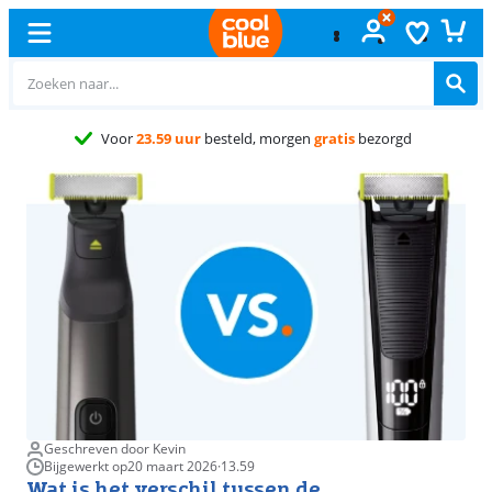
Gratis
ruilen
Geschreven door Kevin
Bijgewerkt op
20 maart 2026
·
13.59
Wat is het verschil tussen de