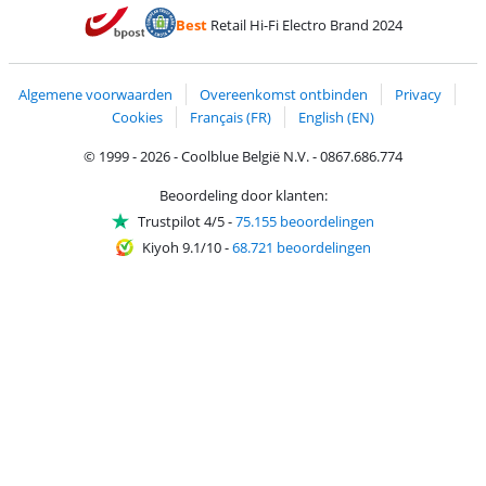
Betalen met MasterCard en Visa via ClickToPay
Betalen met Ecocheques
Betalen met Bancontact
Betalen met ApplePay
Webshop Trustmar
Betalen met PayPal
Best
Retail Hi-Fi Electro Brand 2024
Trustprofile van Coolblue
Verzending en bezorging met bPost
Algemene voorwaarden
Overeenkomst ontbinden
Privacy
Cookies
Français (FR)
English (EN)
© 1999 - 2026 - Coolblue België N.V. - 0867.686.774
Beoordeling door klanten:
Trustpilot 4/5
-
75.155 beoordelingen
Kiyoh 9.1/10
-
68.721 beoordelingen