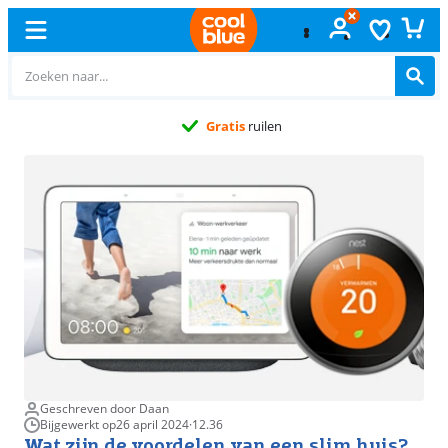
Gratis
ruilen
Geschreven door Daan
Bijgewerkt op
26 april 2024
·
12.36
Wat zijn de voordelen van een slim huis?