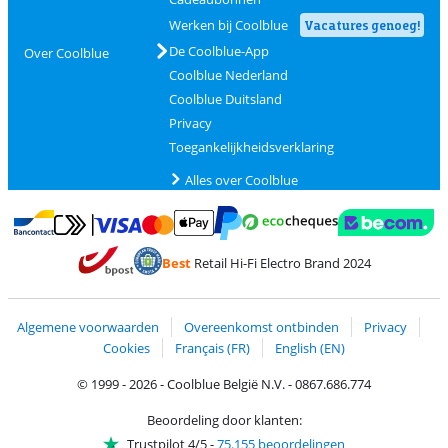
Werken bij Coolblue
Vacatures genoeg!
De Coolblue-App
Over Coolblue
Coolblue Nederland
Coolblue Duitsland
Privacy
Toegankelijkheidsverklaring
Alles over Coolblue
Betalen met MasterCard en Visa via ClickToPay
Betalen met Ecocheques
Betalen met Bancontact
Betalen met ApplePay
Webshop Trustmar
Betalen met PayPal
Best
Retail Hi-Fi Electro Brand 2024
Trustprofile van Coolblue
Verzending en bezorging met bPost
Algemene voorwaarden
Overeenkomst ontbinden
Privacy
Cookies
Français (FR)
English (EN)
© 1999 - 2026 - Coolblue België N.V. - 0867.686.774
Beoordeling door klanten:
Trustpilot 4/5
-
75.155 beoordelingen