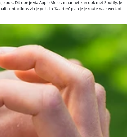
 je pols. Dit doe je via Apple Music, maar het kan ook met Spotify. Je
t contactloos via je pols. In 'Kaarten' plan je je route naar werk of