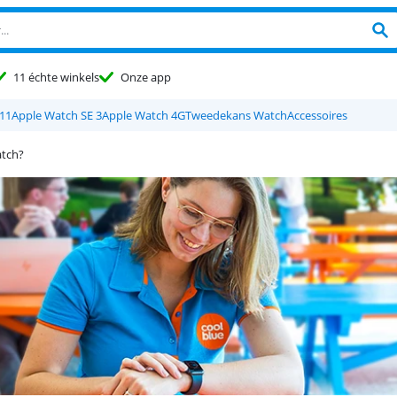
11 échte winkels
Onze app
11
Apple Watch SE 3
Apple Watch 4G
Tweedekans Watch
Accessoires
atch?