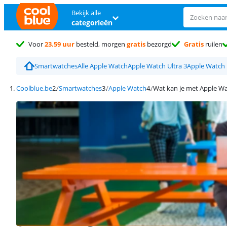
Bekijk alle
categorieën
Voor
23.59 uur
besteld, morgen
gratis
bezorgd
Gratis
ruilen
Smartwatches
Alle Apple Watch
Apple Watch Ultra 3
Apple Watch 
Coolblue.be
Smartwatches
Apple Watch
Wat kan je met Apple W