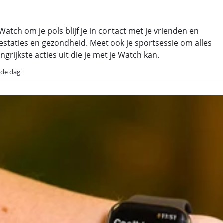
atch om je pols blijf je in contact met je vrienden en
rtprestaties en gezondheid. Meet ook je sportsessie om alles
langrijkste acties uit die je met je Watch kan.
 de dag