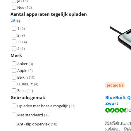
Ja
(
18
)
Nee
(
12
)
Aantal apparaten tegelijk opladen
Uitleg
1
(
6
)
2
(
9
)
3
(
14
)
4
(
1
)
Merk
Anker
(
3
)
Apple
(
2
)
Belkin
(
10
)
BlueBuilt
(
4
)
promotie
Zens
(
11
)
Gebruiksgemak
BlueBuilt 
Zwart
Opladen met hoesje mogelijk
(
27
)
Beoordeling is 
Beoordeling is 
Beoordeling is
2
Met standaard
(
18
)
MagSafe magn
Anti-slip oppervlak
(
18
)
opladen
|
Opl