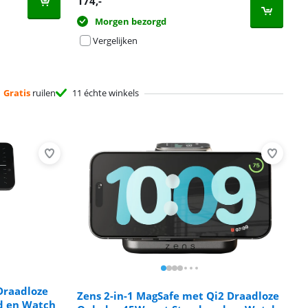
174
,-
Morgen bezorgd
Vergelijken
Gratis
ruilen
11 échte winkels
Draadloze
Zens 2-in-1 MagSafe met Qi2 Draadloze
d en Watch