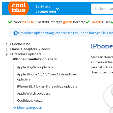
Bekijk alle
categorieën
Voor
23.59 uur
besteld, morgen
gratis
bezorgd
Gratis
ruilen
Draadloze opladers
MagSafe accessoires
iPhone hoesjes
Alle iPh
Zoekresultaten en sortering
iPhone
Coolblue.be
Kabels, adapters & laders
Draadloze opladers
Met een draadl
iPhone draadloze opladers
en nieuwer laa
Apple MagSafe opladers
magnetisch vas
draadloze opla
Apple iPhone 15, 14, 13 en 12 draadloze
opladers
iPhone SE, 11, X en 8 draadloze opladers
Apple Watch opladers
Coolblue's keuze
Meer weergeven