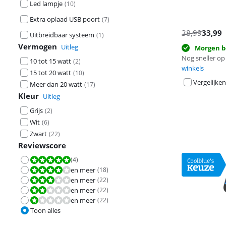
Led lampje
(
10
)
Extra oplaad USB poort
(
7
)
38,99
33,99
Uitbreidbaar systeem
(
1
)
Vermogen
Uitleg
Morgen b
Nog sneller op 
10 tot 15 watt
(
2
)
winkels
15 tot 20 watt
(
10
)
Vergelijken
Meer dan 20 watt
(
17
)
Kleur
Uitleg
Grijs
(
2
)
Wit
(
6
)
Zwart
(
22
)
Reviewscore
(
4
)
Beoordeling is 10 van de 10.
en meer
(
18
)
Beoordeling is 8,0 van de 10.
en meer
(
22
)
Beoordeling is 6,0 van de 10.
en meer
(
22
)
Beoordeling is 4,0 van de 10.
en meer
(
22
)
Beoordeling is 2,0 van de 10.
Toon alles