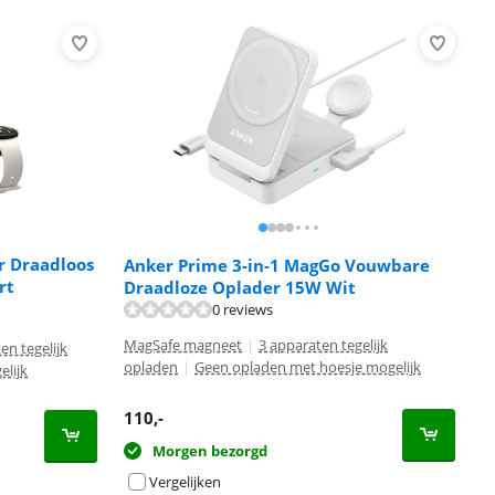
r Draadloos
Anker Prime 3-in-1 MagGo Vouwbare
rt
Draadloze Oplader 15W Wit
0 reviews
MagSafe magneet
|
3 apparaten tegelijk
en tegelijk
opladen
|
Geen opladen met hoesje mogelijk
lijk
110
,-
Morgen bezorgd
Vergelijken