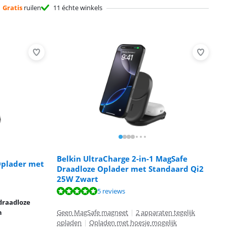
Gratis
ruilen
11 échte winkels
Belkin UltraCharge 2-in-1 MagSafe
 Oplader met
Draadloze Oplader met Standaard Qi2
25W Zwart
5 reviews
 draadloze
n
Geen MagSafe magneet
|
2 apparaten tegelijk
opladen
|
Opladen met hoesje mogelijk