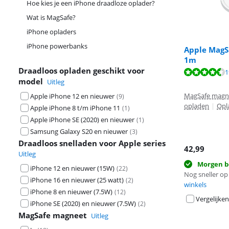
Hoe kies je een iPhone draadloze oplader?
Wat is MagSafe?
iPhone opladers
iPhone powerbanks
Apple MagS
1m
Draadloos opladen geschikt voor
Beoordeling is 
1
model
Uitleg
Beoordeling is 
MagSafe magn
Apple iPhone 12 en nieuwer
(
9
)
opladen
|
Opl
Apple iPhone 8 t/m iPhone 11
(
1
)
Apple iPhone SE (2020) en nieuwer
(
1
)
Samsung Galaxy S20 en nieuwer
(
3
)
Draadloos snelladen voor Apple series
42,99
Uitleg
Morgen b
iPhone 12 en nieuwer (15W)
(
22
)
Nog sneller op 
iPhone 16 en nieuwer (25 watt)
(
2
)
winkels
iPhone 8 en nieuwer (7.5W)
(
12
)
Vergelijken
iPhone SE (2020) en nieuwer (7.5W)
(
2
)
MagSafe magneet
Uitleg