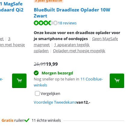
5 jaar garantie
-1 MagSafe
ndaard Qi2
BlueBuilt Draadloze Oplader 10W
Zwart
18 reviews
Onze keuze voor een draadloze oplader voor
et
|
3
je smartphone of oordopjes
|
Geen MagSafe
en met hoesje
magneet
|
1 apparaten tegelijk
opladen
|
Opladen met hoesje mogelijk
26,99
19,99
Morgen bezorgd
e-
Nog sneller op te halen in
11 Coolblue-
winkels
Vergelijken
Voordelige Tweedekans
van
12
,-
Gratis
ruilen
11 échte winkels