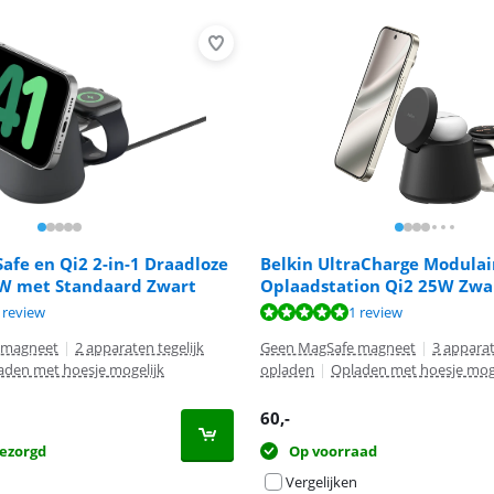
afe en Qi2 2-in-1 Draadloze
Belkin UltraCharge Modulai
W met Standaard Zwart
Oplaadstation Qi2 25W Zwa
8,8 van de 10, gebaseerd op 1 review.
 10 van de 10, gebaseerd op 1 review.
 review
1 review
 magneet
|
2 apparaten tegelijk
Geen MagSafe magneet
|
3 apparat
aden met hoesje mogelijk
opladen
|
Opladen met hoesje moge
60
,-
ezorgd
Op voorraad
Vergelijken