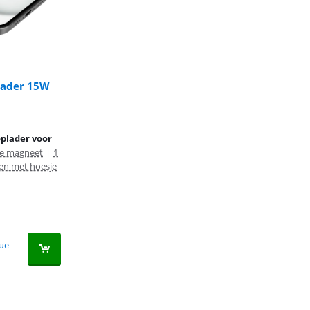
lader 15W
plader voor
e magneet
|
1
en met hoesje
ue-