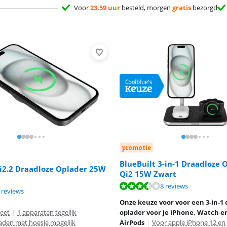
Voor
23.59 uur
besteld, morgen
gratis
bezorgd
promotie
BlueBuilt 3-in-1 Draadloze
Qi2.2 Draadloze Oplader 25W
Qi2 15W Zwart
7,1 van de 10, gebaseerd op 8 reviews.
8 reviews
9,2 van de 10, gebaseerd op 2 reviews.
 10 van de 10, gebaseerd op 5 reviews.
 reviews
Onze keuze voor voor een 3-in-1
eet
|
1 apparaten tegelijk
oplader voor je iPhone, Watch e
aden met hoesje mogelijk
AirPods
|
Voor apple iPhone 12 en