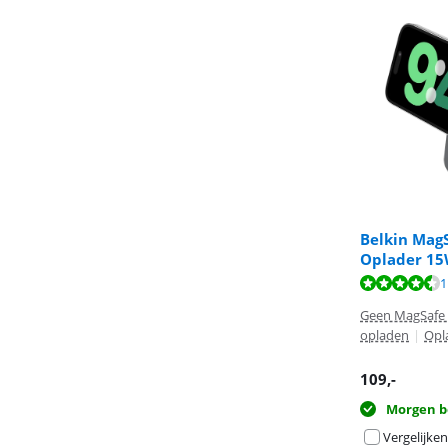
Belkin MagS
Oplader 15
Beoordeling is 
Beoordeling is
1
Geen MagSafe
opladen
|
Opl
109
,-
Morgen b
Vergelijken