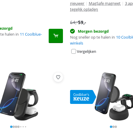
nieuwer
|
MagSafe magneet
|
3 ap
tegelijk opladen
64
,-
59
,-
ezorgd
Morgen bezorgd
te halen in
11 Coolblue-
Nog sneller op te halen in
10 Coolbl
winkels
Vergelijken