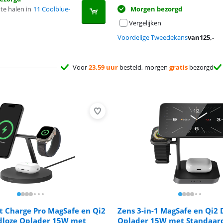
te halen in
11 Coolblue-
Morgen bezorgd
Vergelijken
Voordelige Tweedekans
van
125
,-
Voor
23.59 uur
besteld, morgen
gratis
bezorgd
t Charge Pro MagSafe en Qi2
Zens 3-in-1 MagSafe en Qi2 
adloze Oplader 15W met
Oplader 15W met Standaar