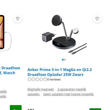
2 Draadloze
Anker Prime 3-in-1 MagGo en Qi2.2
d, Watch
Draadloze Oplader 25W Zwart
0 reviews
MagSafe magneet
|
3 apparaten tegelijk
elijk
opladen
|
Geen opladen met hoesje mogelijk
lijk