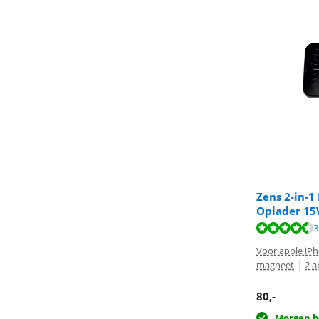
Zens 2-in-1
Oplader 15
Beoordeling is 
3
Beoordeling is 
Voor apple iP
magneet
|
2 a
80
,-
Morgen b