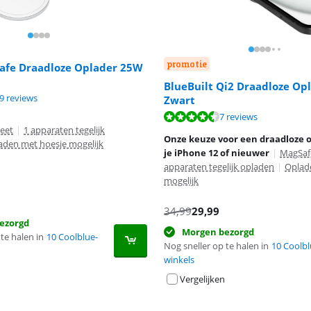
promotie
afe Draadloze Oplader 25W
BlueBuilt Qi2 Draadloze Op
8,8 van de 10, gebaseerd op 19 reviews.
9 reviews
Zwart
8,5 van de 10, gebaseerd op 7 reviews.
7 reviews
eet
|
1 apparaten tegelijk
Onze keuze voor een draadloze o
aden met hoesje mogelijk
je iPhone 12 of nieuwer
|
MagSaf
apparaten tegelijk opladen
|
Oplad
mogelijk
34,99
29,99
ezorgd
Morgen bezorgd
te halen in
10 Coolblue-
Nog sneller op te halen in
10 Coolbl
winkels
Vergelijken