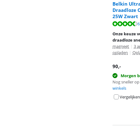
Belkin Ultr
Draadloze 
25W Zwart
Beoordeling is 
Beoordeling is 
Beoordeling is 
6
Onze keuze vo
draadloze sne
magneet
|
3 a
opladen
|
Opl
90
,-
Morgen b
Nog sneller op 
winkels
Vergelijken