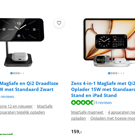
 MagSafe en Qi2 Draadloze
Zens 4-in-1 MagSafe met Qi
W met Standaard Zwart
Oplader 15W met Standaar
Stand en iPad Stand
8,9 van de 10, gebaseerd op 3 reviews.
 reviews
8,5 van de 10, gebaseerd op 3 reviews.
3 reviews
hone 12 en nieuwer
|
MagSafe
pparaten tegelijk opladen
MagSafe magneet
|
4 apparaten teg
opladen
|
Opladen met hoesje moge
159
,-
ezorgd