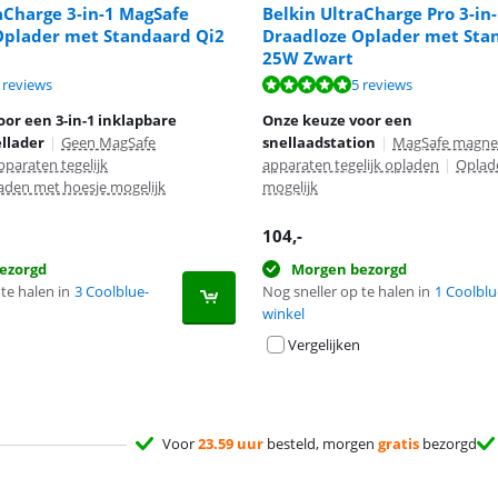
aCharge 3-in-1 MagSafe
Belkin UltraCharge Pro 3-in
Oplader met Standaard Qi2
Draadloze Oplader met Sta
25W Zwart
9,4 van de 10, gebaseerd op 6 reviews.
9,7 van de 10, gebaseerd op 5 reviews.
7,2 van de 10, gebaseerd op 18 reviews.
 reviews
5 reviews
or een 3-in-1 inklapbare
Onze keuze voor een
llader
|
Geen MagSafe
snellaadstation
|
MagSafe magne
pparaten tegelijk
apparaten tegelijk opladen
|
Oplad
aden met hoesje mogelijk
mogelijk
104
,-
ezorgd
Morgen bezorgd
te halen in
3 Coolblue-
Nog sneller op te halen in
1 Coolblu
winkel
Vergelijken
Voor
23.59 uur
besteld, morgen
gratis
bezorgd