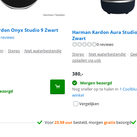
don Onyx Studio 9 Zwart
Harman Kardon Aura Studio 
9,1 van de 10, gebaseerd op 7 reviews.
 reviews
Zwart
0 reviews
m)
|
Stereo
|
Niet waterbestendig
Stereo
|
Niet waterbestendig
|
Gee
opladen via usb
380
,-
Morgen bezorgd
Nog sneller op te halen in
1 Coolblu
ezorgd
winkel
Vergelijken
Voor
23.59 uur
besteld, morgen
gratis
bezorgd