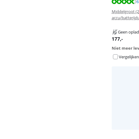
Beoordeling is 
6
Middelgroot (2
accu/batterijd
Geen oplad
177
,-
Niet meer le
Vergelijken