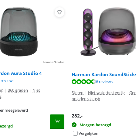
don Aura Studio 4
Harman Kardon SoundSticks
9,0 van de 10, gebaseerd op 2 reviews.
 reviews
9,0 van de 10, gebaseerd op 8 reviews.
8 reviews
m)
|
360 graden
|
Niet
Stereo
|
Niet waterbestendig
|
Gee
g
opladen via usb
er meegeleverd
282
,-
Morgen bezorgd
ezorgd
Vergelijken