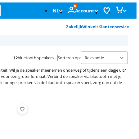
NL
Account
Zakelijk
Winkels
Klantenservice
12
bluetooth speakers
Sorteren op
:
teit. Wil je de speaker meenemen onderweg of tijdens een dagje uit?
 voor een groter formaat. Verbind de speaker via bluetooth met je
telefoongesprekken via de bluetooth speaker voert, zorg dan dat de
Advertentie