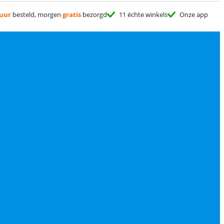
 uur
besteld, morgen
gratis
bezorgd
11 échte winkels
Onze app