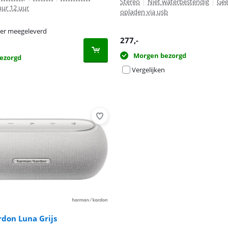
Stereo
|
Niet waterbestendig
|
Gee
uur 12 uur
opladen via usb
er meegeleverd
277
,-
Morgen bezorgd
ezorgd
Vergelijken
Advertentie
don Luna Grijs