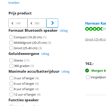
breiden
Prijs product
Prijs product
Harman Kar
€
€
Beoordeling is 
7
Formaat Bluetooth speaker
Uitleg
Compact (10-20 cm)
(
1
)
Groot (25-40 c
Middelgroot (20-25 cm)
(
5
)
Groot (25-40 cm)
(
3
)
Geluidsweergave
Uitleg
Stereo
(
11
)
162
,-
360 graden
(
1
)
Morgen b
Maximale accu/batterijduur
Uitleg
Vergelijken
3 uur of langer
(
4
)
6 uur of langer
(
4
)
8 uur of langer
(
4
)
12 uur of langer
(
4
)
Functies speaker