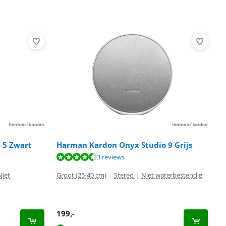
 5 Zwart
Harman Kardon Onyx Studio 9 Grijs
3 reviews
Niet
Groot (25-40 cm)
|
Stereo
|
Niet waterbestendig
199
,-