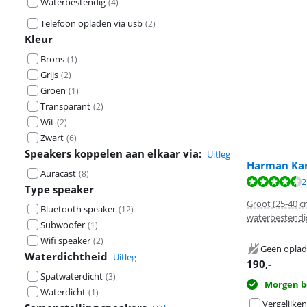
Waterbestendig
(
4
)
Telefoon opladen via usb
(
2
)
Kleur
Brons
(
1
)
Grijs
(
2
)
Groen
(
1
)
Transparant
(
2
)
Wit
(
2
)
Zwart
(
6
)
Speakers koppelen aan elkaar via:
Uitleg
Harman Kar
Auracast
(
8
)
Beoordeling is 
2
Beoordeling is 
Type speaker
Groot (25-40 c
Bluetooth speaker
(
12
)
waterbestendi
Subwoofer
(
1
)
Wifi speaker
(
2
)
Geen oplad
Waterdichtheid
Uitleg
190
,-
Spatwaterdicht
(
3
)
Morgen b
Waterdicht
(
1
)
Vergelijken