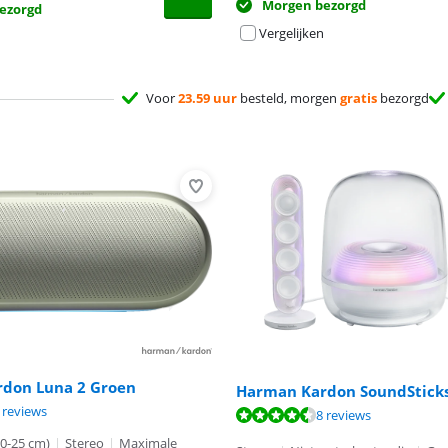
Morgen bezorgd
ezorgd
Vergelijken
Voor
23.59 uur
besteld, morgen
gratis
bezorgd
don Luna 2 Groen
Harman Kardon SoundSticks
8,7 van de 10, gebaseerd op 6 reviews.
8,7 van de 10, gebaseerd op 6 reviews.
 reviews
9,0 van de 10, gebaseerd op 8 reviews.
8 reviews
0-25 cm)
|
Stereo
|
Maximale