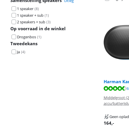
Samenstelling speakers
Uitleg
1 speaker
(
8
)
1 speaker + sub
(
1
)
2 speakers + sub
(
3
)
Op voorraad in de winkel
Drogenbos
(
1
)
Tweedekans
Ja
(
4
)
Harman Kar
Beoordeling is 
6
Beoordeling is 
Beoordeling is 
Middelgroot (2
accu/batterijd
Geen oplad
164
,-