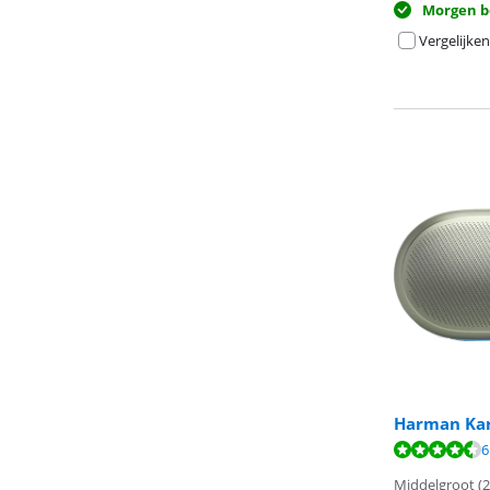
Morgen b
Vergelijken
Harman Kar
Beoordeling is 
Beoordeling is 
6
Beoordeling is 
Middelgroot (2