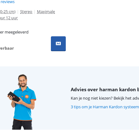
8,7 van de 10, gebaseerd op 6 reviews.
 reviews
0-25 cm)
|
Stereo
|
Maximale
uur 12 uur
er meegeleverd
verbaar
Advies over harman kardon 
Kan je nog niet kiezen? Bekijk het adv
3 tips om je Harman Kardon systeem 