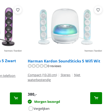
 5 Zwart
Harman Kardon SoundSticks 5 Wifi Wit
0 reviews
Compact (10-20 cm)
|
Stereo
|
Niet
n telefoon
waterbestendig
380
,-
Morgen bezorgd
Vergelijken