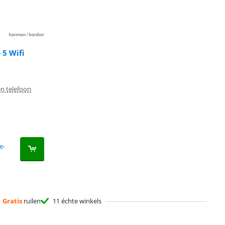
5 Wifi
n telefoon
e-
Gratis
ruilen
11 échte winkels