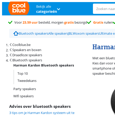
Bekijk alle
categorieën
Voor
23.59 uur
besteld, morgen
gratis
bezorgd
Gratis
ruilen
Bluetooth speakers
Alle speakers
JBL
Woxom speakers
Ultimate e
Zoekresultaten en sortering
Harman
Coolblue.be
Speakers en boxen
Draadloze speakers
Met een blueto
Bluetooth speakers
Kies dan voor 
Harman Kardon Bluetooth speakers
smartphone of 
Top 10
speaker besch
Tweedekans
Party speakers
Wifi speakers
Advies over bluetooth speakers
3 tips om je Harman Kardon systeem uit te