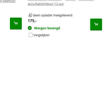
n telefoon
accu/batterijduur 12 uur
Geen oplader meegeleverd
175
,-
Morgen bezorgd
Vergelijken