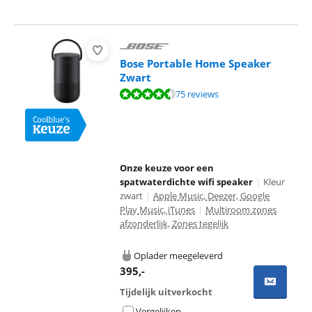
Bose Portable Home Speaker
Zwart
Beoordeling is 8,7 van de 10, gebaseerd op 75 reviews.
75 reviews
Onze keuze voor een
spatwaterdichte wifi speaker
|
Kleur
zwart
|
Apple Music, Deezer, Google
Play Music, iTunes
|
Multiroom zones
afzonderlijk, Zones tegelijk
Oplader meegeleverd
395
,-
Tijdelijk uitverkocht
Vergelijken