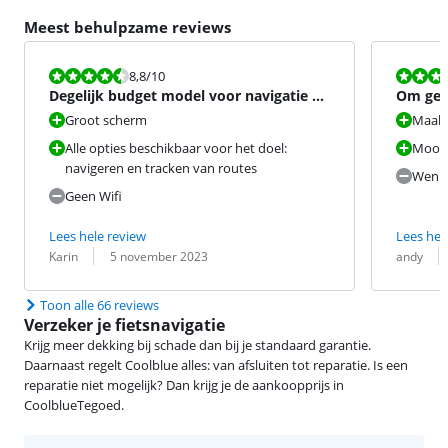
Meest behulpzame reviews
Beoordeling is 8,8 van de 10.
Beoordeling i
8,8
/10
Degelijk budget model voor navigatie en
Om geva
opslag van routes.
Groot scherm
Maakt
Alle opties beschikbaar voor het doel:
Mooi’
navigeren en tracken van routes
Wenne
Geen Wifi
Lees hele review
Lees hel
Beoordeling door:
Datum:
Beoordeling 
Datum:
Karin
5 november 2023
andy
Toon alle 66 reviews
Verzeker je fietsnavigatie
Krijg meer dekking bij schade dan bij je standaard garantie.
Daarnaast regelt Coolblue alles: van afsluiten tot reparatie. Is een
reparatie niet mogelijk? Dan krijg je de aankoopprijs in
CoolblueTegoed.