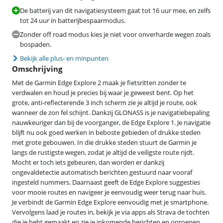
De batterij van dit navigatiesysteem gaat tot 16 uur mee, en zelfs
tot 24 uur in batterijbespaarmodus.
Zonder off road modus kies je niet voor onverharde wegen zoals
bospaden.
Bekijk alle plus- en minpunten
Omschrijving
Met de Garmin Edge Explore 2 maak je fietsritten zonder te
verdwalen en houd je precies bij waar je geweest bent. Op het
grote, anti-reflecterende 3 inch scherm zie je altijd je route, ook
wanneer de zon fel schijnt. Dankzij GLONASS is je navigatiebepaling
nauwkeuriger dan bij de voorganger, de Edge Explore 1. Je navigatie
blijft nu ook goed werken in beboste gebieden of drukke steden
met grote gebouwen. In die drukke steden stuurt de Garmin je
langs de rustigste wegen, zodat je altijd de veiligste route rijdt.
Mocht er toch iets gebeuren, dan worden er dankzij
ongevaldetectie automatisch berichten gestuurd naar vooraf
ingesteld nummers. Daarnaast geeft de Edge Explore suggesties
voor mooie routes en navigeer je eenvoudig weer terug naar huis.
Je verbindt de Garmin Edge Explore eenvoudig met je smartphone.
Vervolgens laad je routes in, bekijk je via apps als Strava de tochten
die je hebt gemaakt en zie je inkomende berichten en oproepen.