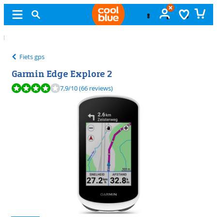
Gratis
ruilen
Fiets gps
Garmin Edge Explore 2
Beoordeling is 7,9 van de 10, gebaseerd op 66 reviews.
7,9
/10
(66 reviews)