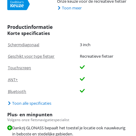
Onze keuze voor de recreatieve fietser
Toon meer
Productinformatie
Korte specificaties
Schermdiagonaal
3 inch
Geschikt voor type fietser
Recreatieve fietser
Touchscreen
ANT+
Bluetooth
Toon alle specificaties
Plus- en minpunten
Volgens onze fietsnavigatiespecialist
Dankzij GLONASS bepaalt het toestel je locatie ook nauwkeurig
in beboste en stedelijke gebieden.