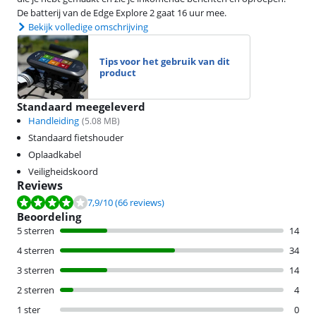
De batterij van de Edge Explore 2 gaat 16 uur mee.
Bekijk volledige omschrijving
Tips voor het gebruik van dit
product
Standaard meegeleverd
Handleiding
(
5.08
MB)
Standaard fietshouder
Oplaadkabel
Veiligheidskoord
Reviews
Beoordeling is 7,9 van de 10, gebaseerd op 66 reviews.
7,9
/10
(66 reviews)
Beoordeling
5 sterren
14
4 sterren
34
3 sterren
14
2 sterren
4
1 ster
0