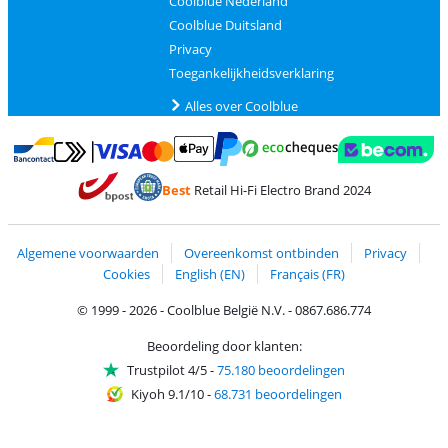
Coolblue Nederland
Coolblue Duitsland
Privacy
Toegankelijkheidsverklaring
Alles over Coolblue
Betalen met MasterCard en Visa via ClickToPay
Betalen met Ecocheques
Betalen met Bancontact
Betalen met ApplePay
Webshop Trustmar
Betalen met PayPal
Best
Retail Hi-Fi Electro Brand 2024
Trustprofile van Coolblue
Verzending en bezorging met bPost
Algemene voorwaarden
Overeenkomst ontbinden
Privacy
Cookies
English (EN)
Français (FR)
© 1999 - 2026 - Coolblue België N.V. - 0867.686.774
Beoordeling door klanten:
Trustpilot 4/5
-
75.180 beoordelingen
Kiyoh 9.1/10
-
68.731 beoordelingen