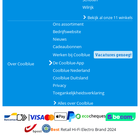
Wilrijk
Bekijk al onze 11 winkels
Ons assortiment
Bedrijfswebsite
Nieuws
Cadeaubonnen
Werken bij Coolblue
Vacatures genoeg!
De Coolblue-App
Over Coolblue
Coolblue Nederland
Coolblue Duitsland
Privacy
Toegankelijkheidsverklaring
Alles over Coolblue
Betalen met MasterCard en Visa via ClickToPay
Betalen met Ecocheques
Betalen met Bancontact
Betalen met ApplePay
Webshop Trustmar
Betalen met PayPal
Best
Retail Hi-Fi Electro Brand 2024
Trustprofile van Coolblue
Verzending en bezorging met bPost