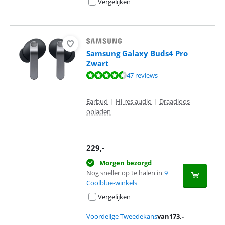
Vergelijken
Samsung Galaxy Buds4 Pro
Zwart
Beoordeling is 9,4 van de 10, gebaseerd op 47 reviews.
47 reviews
Earbud
|
Hi-res audio
|
Draadloos
opladen
229
,-
Morgen bezorgd
Nog sneller op te halen in
9
Coolblue-winkels
Vergelijken
Voordelige Tweedekans
van
173
,-