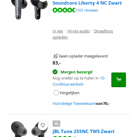
Soundcore Liberty 4 NC Zwart
Beoordeling is 8,7 van de 10, gebaseerd op 101 reviews.
101 reviews
In ear
|
Hi-res audio
|
Draadloos
opladen
Geen oplader meegeleverd
83
,-
Morgen bezorgd
Nog sneller op te halen in
10
Coolblue-winkels
Vergelijken
Voordelige Tweedekans
van
70
,-
JBL Tune 255NC TWS Zwart