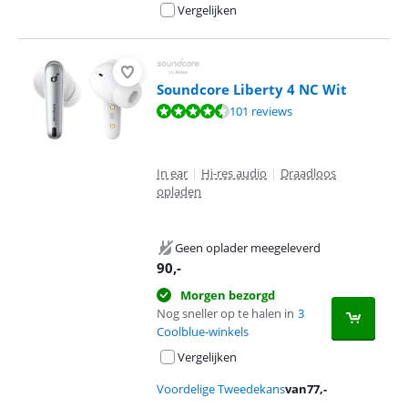
Vergelijken
Soundcore Liberty 4 NC Wit
Beoordeling is 8,7 van de 10, gebaseerd op 101 reviews.
101 reviews
In ear
|
Hi-res audio
|
Draadloos
opladen
Geen oplader meegeleverd
90
,-
Morgen bezorgd
Nog sneller op te halen in
3
Coolblue-winkels
Vergelijken
Voordelige Tweedekans
van
77
,-