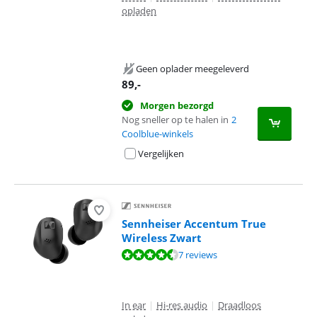
opladen
Geen oplader meegeleverd
89
,-
Morgen bezorgd
Nog sneller op te halen in
2
Coolblue-winkels
Vergelijken
Sennheiser Accentum True
Wireless Zwart
Beoordeling is 9,1 van de 10, gebaseerd op 7 reviews.
7 reviews
In ear
|
Hi-res audio
|
Draadloos