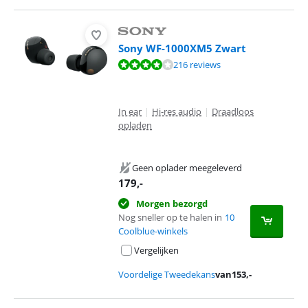
Sony WF-1000XM5 Zwart
Beoordeling is 8,3 van de 10, gebaseerd op 216 reviews.
216 reviews
In ear
|
Hi-res audio
|
Draadloos
opladen
Geen oplader meegeleverd
179
,-
Morgen bezorgd
Nog sneller op te halen in
10
Coolblue-winkels
Vergelijken
Voordelige Tweedekans
van
153
,-