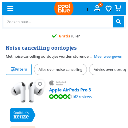
Gratis
ruilen
Noise cancelling oordopjes
Met noise cancelling oordopjes worden storende omgevingsgeluiden gedempt. Hierdoor hoor je minder van de omgeving en meer van je muziek. Zo focus jij je beter op waar je mee bezig bent. Noise cancelling oordopjes dempen het geluid om je heen minder goed dan noise cancelling koptelefoons. Wanneer je er zeker van wil zijn dat omgevingsgeluid goed gedempt wordt, kijk dan voor een koptelefoon. De meeste noise cancelling oordopjes beschikken over bluetooth. Hiermee stream je draadloos muziek vanaf een telefoon of tablet. Zo heb je alle bewegingsvrijheid.
Meer weergeven
Filters
Alles over noise cancelling
Advies over oordop
Apple AirPods Pro 3
Beoordeling is 9,0 van de 10, gebaseerd op 162 reviews.
162 reviews