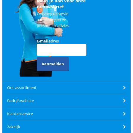
Meld je aan voor onze
nieuwsbrief
Ontvang de beste
aanbiedingen en
persoonlijk advies.
E-mailadres
Aanmelden
Ons assortiment
Bedrijfswebsite
Klantenservice
Zakelijk