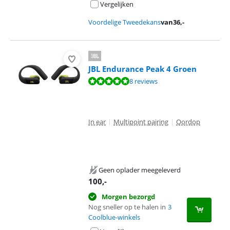
Vergelijken
Voordelige Tweedekans
van
36
,-
JBL Endurance Peak 4 Groen
Beoordeling is 9,5 van de 10, gebaseerd op 8 reviews.
8 reviews
In ear
|
Multipoint pairing
|
Oordop
Geen oplader meegeleverd
100
,-
Morgen bezorgd
Nog sneller op te halen in
3
Coolblue-winkels