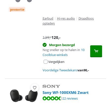
promotie
Earbud
|
Hi-res audio
|
Draadloos
opladen
139
,-
120
,-
Morgen bezorgd
Nog sneller op te halen in
10
Coolblue-winkels
Vergelijken
Voordelige Tweedekans
van
90
,-
Sony WF-1000XM6 Zwart
Beoordeling is 8,5 van de 10, gebaseerd op 22 reviews.
22 reviews