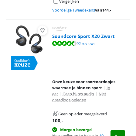
Vergelijken
Voordelige Tweedekans
van
144
,-
Soundcore Sport X20 Zwart
Beoordeling is 8,8 van de 10, gebaseerd op 92 reviews.
92 reviews
Onze keuze voor sportoordopjes
waarmee je binnen sport
|
In
ear
|
Geen hi-res audio
|
Niet
draadloos opladen
Geen oplader meegeleverd
100
,-
Morgen bezorgd
Nog sneller op te halen in
10