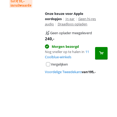
tot € 10,-
inruilwaarde
Onze keuze voor Apple
oordopjes
|
In ear
|
Geen hi-res
audio
|
Draadloos opladen
Geen oplader meegeleverd
240
,-
Morgen bezorgd
Nog sneller op te halen in
11
Coolblue-winkels
Vergelijken
Voordelige Tweedekans
van
195
,-
Advertentie