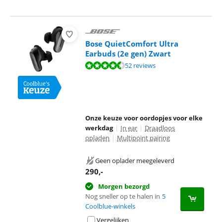
Bose QuietComfort Ultra
Earbuds (2e gen) Zwart
Beoordeling is 9,0 van de 10, gebaseerd op 52 reviews.
52 reviews
Onze keuze voor oordopjes voor elke
werkdag
|
In ear
|
Draadloos
opladen
|
Multipoint pairing
Geen oplader meegeleverd
290
,-
Morgen bezorgd
Nog sneller op te halen in
5
Coolblue-winkels
Vergelijken