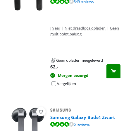
Beoordeling is 8,4 van de 10, gebaseerd op 349 reviews.
349 reviews
In ear
|
Niet draadloos opladen
|
Geen
multipoint pairing
Geen oplader meegeleverd
62
,-
Morgen bezorgd
Vergelijken
Samsung Galaxy Buds4 Zwart
Beoordeling is 8,4 van de 10, gebaseerd op 5 reviews.
5 reviews