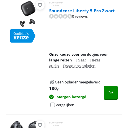
Soundcore Liberty 5 Pro Zwart
0 reviews
Onze keuze voor oordopjes voor
lange reizen
|
In ear
|
Hi-res
audio
|
Draadloos opladen
Geen oplader meegeleverd
180
,-
Morgen bezorgd
Vergelijken