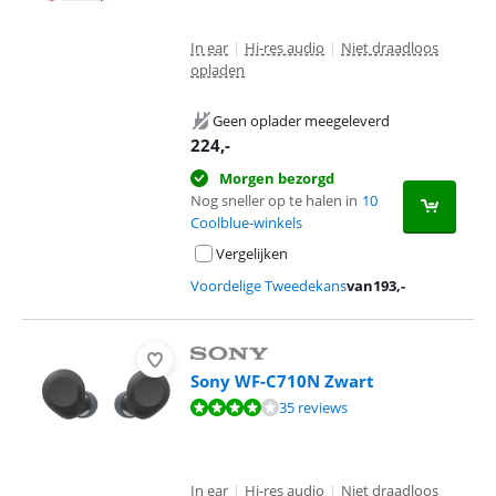
In ear
|
Hi-res audio
|
Niet draadloos
opladen
Geen oplader meegeleverd
224
,-
Morgen bezorgd
Nog sneller op te halen in
10
Coolblue-winkels
Vergelijken
Voordelige Tweedekans
van
193
,-
Sony WF-C710N Zwart
Beoordeling is 8,1 van de 10, gebaseerd op 35 reviews.
35 reviews
In ear
|
Hi-res audio
|
Niet draadloos