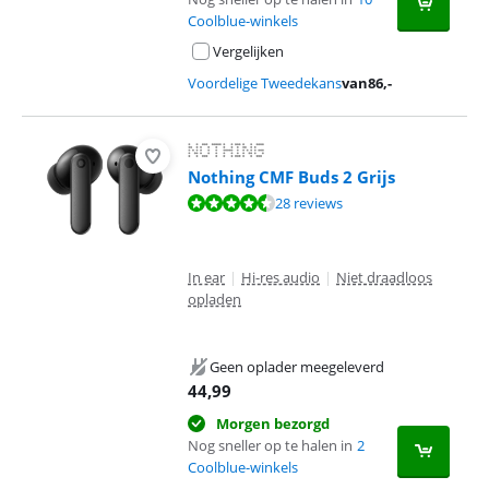
Coolblue-winkels
Vergelijken
Voordelige Tweedekans
van
86
,-
Nothing CMF Buds 2 Grijs
Beoordeling is 9,0 van de 10, gebaseerd op 28 reviews.
28 reviews
In ear
|
Hi-res audio
|
Niet draadloos
opladen
Geen oplader meegeleverd
44,99
Morgen bezorgd
Nog sneller op te halen in
2
Coolblue-winkels