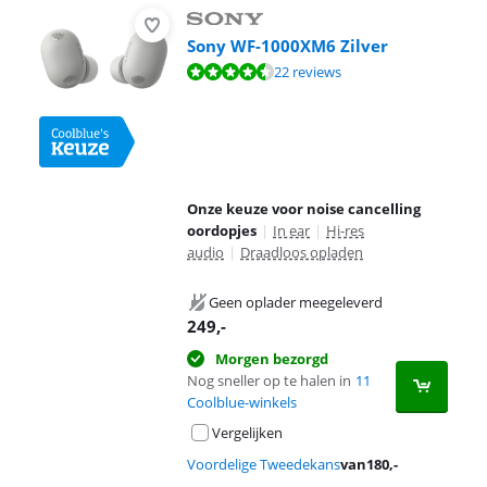
Sony WF-1000XM6 Zilver
Beoordeling is 8,5 van de 10, gebaseerd op 22 reviews.
22 reviews
Onze keuze voor noise cancelling
oordopjes
|
In ear
|
Hi-res
audio
|
Draadloos opladen
Geen oplader meegeleverd
249
,-
Morgen bezorgd
Nog sneller op te halen in
11
Coolblue-winkels
Vergelijken
Voordelige Tweedekans
van
180
,-