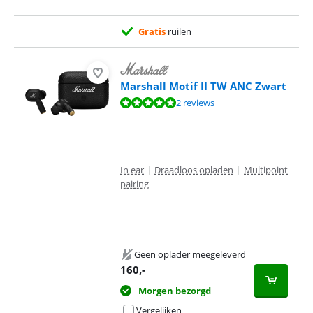
Gratis
ruilen
Marshall Motif II TW ANC Zwart
Beoordeling is 9,8 van de 10, gebaseerd op 2 reviews.
2 reviews
In ear
|
Draadloos opladen
|
Multipoint
pairing
Geen oplader meegeleverd
160
,-
Morgen bezorgd
Vergelijken