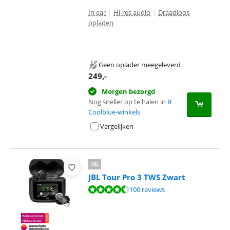
In ear
|
Hi-res audio
|
Draadloos
opladen
Geen oplader meegeleverd
249
,-
Morgen bezorgd
Nog sneller op te halen in
8
Coolblue-winkels
Vergelijken
JBL Tour Pro 3 TWS Zwart
Beoordeling is 9,0 van de 10, gebaseerd op 100 reviews.
100 reviews