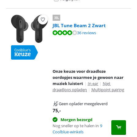
JBL Tune Beam 2 Zwart
Beoordeling is 8,2 van de 10, gebaseerd op 36 reviews.
36 reviews
Onze keuze voor draadloze
oordopjes waarmee je gewoon naar
muziek luistert
|
In ear
|
Niet
draadloos opladen
|
Multipoint pairing
Geen oplader meegeleverd
75
,-
Morgen bezorgd
Nog sneller op te halen in
9
Coolblue-winkels