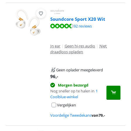
Soundcore Sport X20 Wit
Beoordeling is 8,8 van de 10, gebaseerd op 92 reviews.
92 reviews
In ear
|
Geen hi-res audio
|
Niet
draadloos opladen
Geen oplader meegeleverd
96
,-
Morgen bezorgd
Nog sneller op te halen in
1
Coolblue-winkel
Vergelijken
Voordelige Tweedekans
van
79
,-