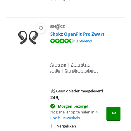
Shokz OpenFit Pro Zwart
Beoordeling is 9,1 van de 10, gebaseerd op 13 reviews.
13 reviews
Open ear
|
Geen hi-res
audio
|
Draadloos opladen
Geen oplader meegeleverd
249
,-
Morgen bezorgd
Nog sneller op te halen in
4
Coolblue-winkels
Vergelijken