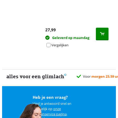
27,99
Geleverd op maandag
Vergelijken
alles voor een glimlach
Voor
morgen 23.59 u
Heb je een vraag?
Vind je antwoord snel en
makkelijk op
onze
klantenservice pagina
.