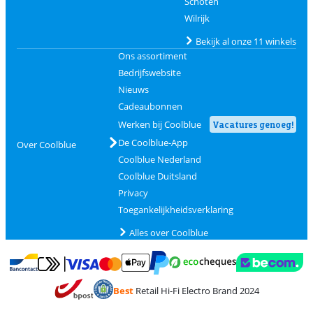
Schoten
Wilrijk
Bekijk al onze 11 winkels
Ons assortiment
Bedrijfswebsite
Nieuws
Cadeaubonnen
Werken bij Coolblue
Vacatures genoeg!
De Coolblue-App
Over Coolblue
Coolblue Nederland
Coolblue Duitsland
Privacy
Toegankelijkheidsverklaring
Alles over Coolblue
Betalen met MasterCard en Visa via ClickToPay
Betalen met Ecocheques
Betalen met Bancontact
Betalen met ApplePay
Webshop Trustmar
Betalen met PayPal
Best
Retail Hi-Fi Electro Brand 2024
Trustprofile van Coolblue
Verzending en bezorging met bPost