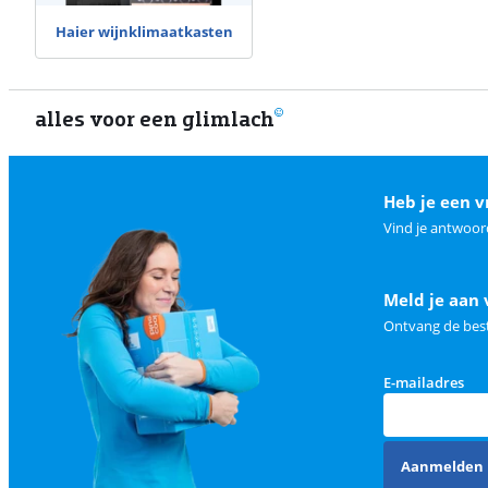
Haier wijnklimaatkasten
alles voor een glimlach
Heb je een v
Vind je antwoor
Meld je aan 
Ontvang de best
E-mailadres
Aanmelden