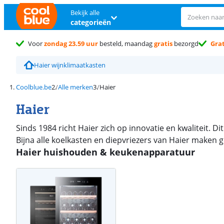
Bekijk alle
categorieën
Voor
zondag 23.59 uur
besteld, maandag
gratis
bezorgd
Grat
Haier wijnklimaatkasten
Coolblue.be
Alle merken
Haier
Haier
Sinds 1984 richt Haier zich op innovatie en kwaliteit. D
Bijna alle koelkasten en diepvriezers van Haier maken 
Haier huishouden & keukenapparatuur