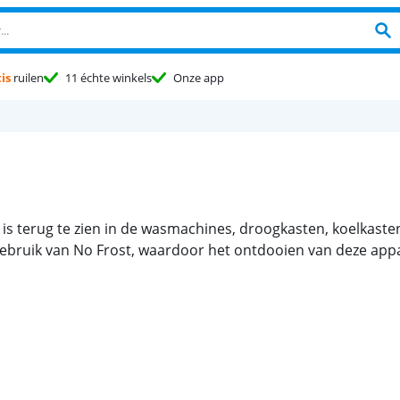
is
ruilen
11 échte winkels
Onze app
it is terug te zien in de wasmachines, droogkasten, koelkast
gebruik van No Frost, waardoor het ontdooien van deze appar