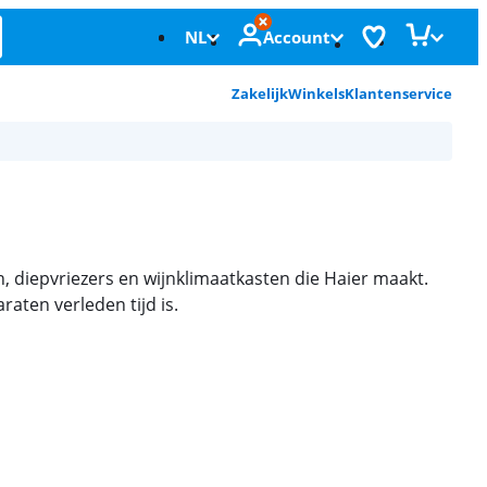
NL
Account
Zakelijk
Winkels
Klantenservice
en, diepvriezers en wijnklimaatkasten die Haier maakt.
aten verleden tijd is.