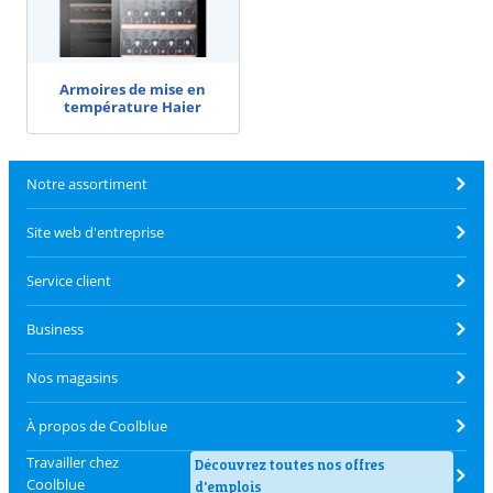
Armoires de mise en
température Haier
Notre assortiment
Site web d'entreprise
Service client
Business
Nos magasins
À propos de Coolblue
Travailler chez
Découvrez toutes nos offres
Coolblue
d'emplois