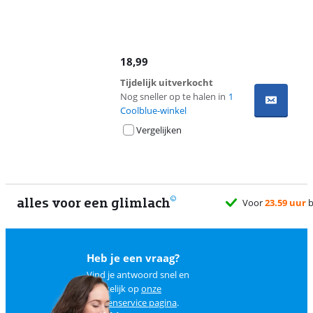
18,99
Tijdelijk uitverkocht
Nog sneller op te halen in
1
Coolblue-winkel
Vergelijken
alles voor een glimlach
Voor
23.59 uur
bes
Heb je een vraag?
Vind je antwoord snel en
makkelijk op
onze
klantenservice pagina
.