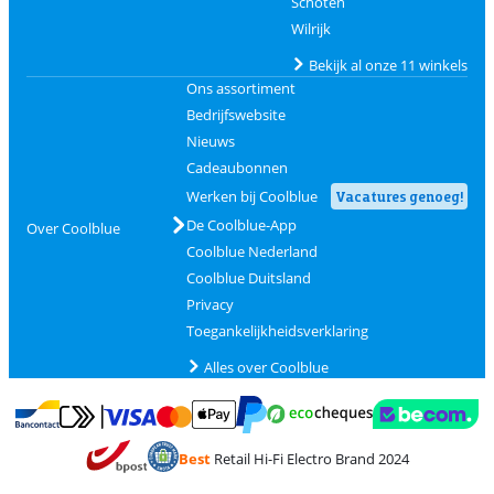
Schoten
Wilrijk
Bekijk al onze 11 winkels
Ons assortiment
Bedrijfswebsite
Nieuws
Cadeaubonnen
Werken bij Coolblue
Vacatures genoeg!
De Coolblue-App
Over Coolblue
Coolblue Nederland
Coolblue Duitsland
Privacy
Toegankelijkheidsverklaring
Alles over Coolblue
Betalen met MasterCard en Visa via ClickToPay
Betalen met Ecocheques
Betalen met Bancontact
Betalen met ApplePay
Webshop Trustmar
Betalen met PayPal
Best
Retail Hi-Fi Electro Brand 2024
Trustprofile van Coolblue
Verzending en bezorging met bPost