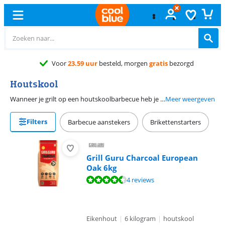
Voor
23.59 uur
besteld, morgen
gratis
bezorgd
Houtskool
Wanneer je grilt op een houtskoolbarbecue heb je houtskool nodig. Houtskool brandt snel en bereikt een hoge temperatuur. Hierdoor bereid je gemakkelijk verschillende gerechten. Hoeveel houtskool je nodig hebt, hangt af van hoe vaak en hoelang je wilt barbecueën. Barbecue je meerdere avonden per week of bereid je gerechten die langzaam garen? Kies dan voor 2 of 3 zakken houtskool. Zo weet je zeker dat je genoeg in huis hebt.
Meer weergeven
Filters
Barbecue aanstekers
Brikettenstarters
Grill Guru Charcoal European
Oak 6kg
Beoordeling is 9,2 van de 10, gebaseerd op 4 reviews.
4 reviews
Eikenhout
|
6 kilogram
|
houtskool