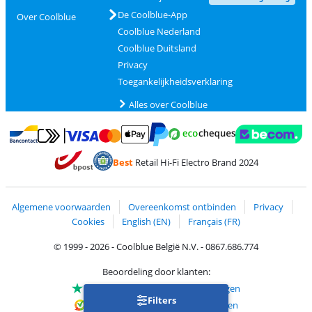
De Coolblue-App
Over Coolblue
Coolblue Nederland
Coolblue Duitsland
Privacy
Toegankelijkheidsverklaring
Alles over Coolblue
Betalen met MasterCard en Visa via ClickToPay
Betalen met Ecocheques
Betalen met Bancontact
Betalen met ApplePay
Webshop Trustmar
Betalen met PayPal
Best
Retail Hi-Fi Electro Brand 2024
Trustprofile van Coolblue
Verzending en bezorging met bPost
Algemene voorwaarden
Overeenkomst ontbinden
Privacy
Cookies
English (EN)
Français (FR)
© 1999 - 2026 - Coolblue België N.V. - 0867.686.774
Beoordeling door klanten:
Trustpilot 4/5
-
75.129 beoordelingen
Filters
Kiyoh 9.1/10
-
68.705 beoordelingen