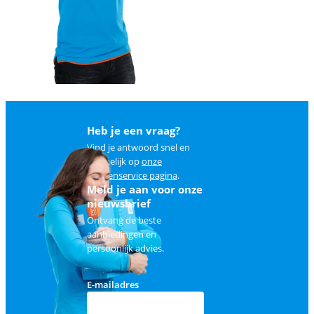
Heb je een vraag?
Vind je antwoord snel en
makkelijk op
onze
klantenservice pagina
.
Meld je aan voor onze
nieuwsbrief
Ontvang de beste
aanbiedingen en
persoonlijk advies.
E-mailadres