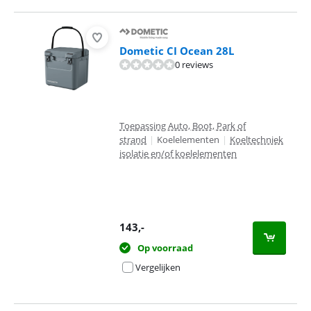
Dometic CI Ocean 28L
0 reviews
Toepassing Auto, Boot, Park of
strand
|
Koelelementen
|
Koeltechniek
isolatie en/of koelelementen
143
,-
Op voorraad
Vergelijken