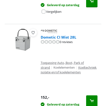
Geleverd op zaterdag
Vergelijken
Dometic CI Mist 28L
0 reviews
Toepassing Auto, Boot, Park of
strand
|
Koelelementen
|
Koeltechniek
isolatie en/of koelelementen
152
,-
Geleverd op zaterdag