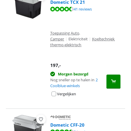
Dometic TCX 21
Beoordeling is 8,9 van de 10, gebaseerd op 41 reviews.
41 reviews
Toepassing Auto,
Camper
|
Elektriciteit
|
Koeltechniek
thermo-elektrisch
197
,-
Morgen bezorgd
Nog sneller op te halen in
2
Coolblue-winkels
Vergelijken
Dometic CFF-20