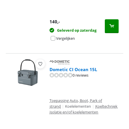
140
,-
Geleverd op zaterdag
Vergelijken
Dometic CI Ocean 15L
0 reviews
Toepassing Auto, Boot, Park of
strand
|
Koelelementen
|
Koeltechniek
isolatie en/of koelelementen