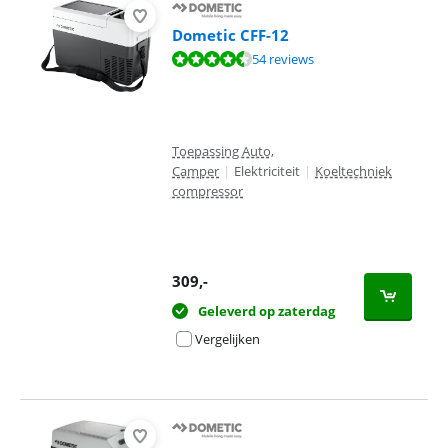
Dometic CFF-12
Beoordeling is 9,3 van de 10, gebaseerd op 54 reviews.
54 reviews
Toepassing Auto,
Camper
|
Elektriciteit
|
Koeltechniek
compressor
309
,-
Geleverd op zaterdag
Vergelijken