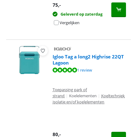
75
,-
Geleverd op zaterdag
Vergelijken
Igloo Tag a long2 Highrise 22QT
Lagoon
Beoordeling is 10 van de 10, gebaseerd op 1 review.
1 review
Toepassing park of
strand
|
Koelelementen
|
Koeltechniek
isolatie en/of koelelementen
80
,-