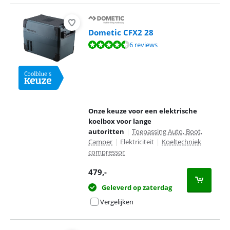
Dometic CFX2 28
Beoordeling is 9,3 van de 10, gebaseerd op 6 reviews.
6 reviews
Onze keuze voor een elektrische
koelbox voor lange
autoritten
|
Toepassing Auto, Boot,
Camper
|
Elektriciteit
|
Koeltechniek
compressor
479
,-
Geleverd op zaterdag
Vergelijken