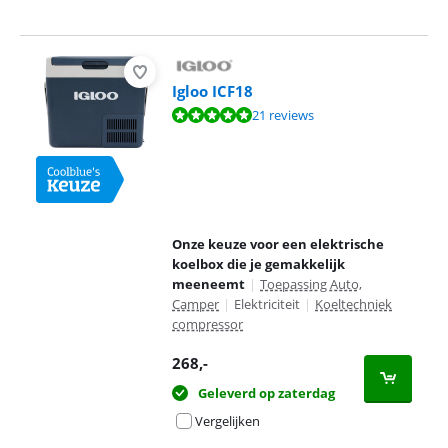
Igloo ICF18
Beoordeling is 9,5 van de 10, gebaseerd op 21 reviews.
21 reviews
Onze keuze voor een elektrische
koelbox die je gemakkelijk
meeneemt
|
Toepassing Auto,
Camper
|
Elektriciteit
|
Koeltechniek
compressor
268
,-
Geleverd op zaterdag
Vergelijken