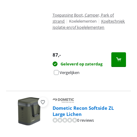
Toepassing Boot, Camper, Park of
strand
|
Koelelementen
|
Koeltechniek
isolatie en/of koelelementen
87
,-
Geleverd op zaterdag
Vergelijken
Dometic Recon Softside ZL
Large Lichen
0 reviews