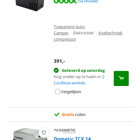
Beoordeling is 9,3 van de 10, gebaseerd op 54 reviews.
54 reviews
Toepassing Auto,
Camper
|
Elektriciteit
|
Koeltechniek
compressor
391
,-
Geleverd op zaterdag
Nog sneller op te halen in
2
Coolblue-winkels
Vergelijken
Gratis
ruilen
Dometic TCX 14