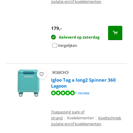
isolatie en/of koelelementen
179
,-
Geleverd op zaterdag
Vergelijken
Igloo Tag a long2 Spinner 360
Lagoon
Beoordeling is 10 van de 10, gebaseerd op 1 review.
1 review
Toepassing park of
strand
|
Koelelementen
|
Koeltechniek
isolatie en/of koelelementen