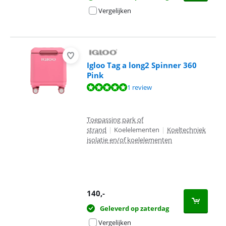
Vergelijken
Igloo Tag a long2 Spinner 360
Pink
Beoordeling is 10 van de 10, gebaseerd op 1 review.
1 review
Toepassing park of
strand
|
Koelelementen
|
Koeltechniek
isolatie en/of koelelementen
140
,-
Geleverd op zaterdag
Vergelijken