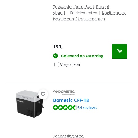
Toepassing Auto, Boot, Park of
strand
|
Koelelementen
|
Koeltechniek
isolatie en/of koelelementen
199
,-
Geleverd op zaterdag
Vergelijken
Dometic CFF-18
Beoordeling is 9,3 van de 10, gebaseerd op 54 reviews.
54 reviews
Toepassing Auto,