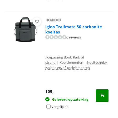
Igloo Trailmate 30 carbonite
koeltas
0 reviews
Toepassing Boot, Park of
strand
|
Koelelementen
|
Koeltechniek
isolatie en/of koelelementen
109
,-
Geleverd op zaterdag
Vergelijken