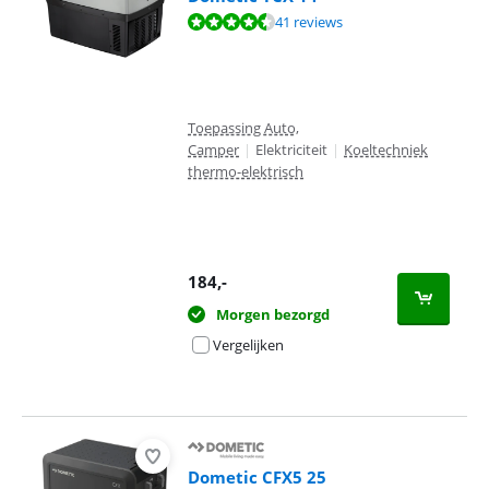
Beoordeling is 8,9 van de 10, gebaseerd op 41 reviews.
41 reviews
Toepassing Auto,
Camper
|
Elektriciteit
|
Koeltechniek
thermo-elektrisch
184
,-
Morgen bezorgd
Vergelijken
Dometic CFX5 25