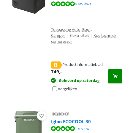
Beoordeling is 9,5 van de 10, gebaseerd op 6 reviews.
6 reviews
Toepassing Auto, Boot,
Camper
|
Elektriciteit
|
Koeltechniek
compressor
B
Productinformatieblad
opent in nieuw tabblad
749
,-
Geleverd op zaterdag
Vergelijken
Igloo ECOCOOL 30
Beoordeling is 10 van de 10, gebaseerd op 1 review.
1 review