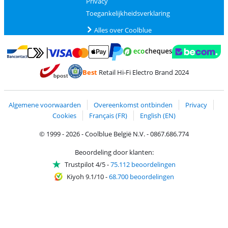
Privacy
Toegankelijkheidsverklaring
Alles over Coolblue
Betalen met MasterCard en Visa via ClickToPay
Betalen met Ecocheques
Betalen met Bancontact
Betalen met ApplePay
Webshop Trustmar
Betalen met PayPal
Best
Retail Hi-Fi Electro Brand 2024
Trustprofile van Coolblue
Verzending en bezorging met bPost
Algemene voorwaarden
Overeenkomst ontbinden
Privacy
Cookies
Français (FR)
English (EN)
© 1999 - 2026 - Coolblue België N.V. - 0867.686.774
Beoordeling door klanten:
Trustpilot 4/5
-
75.112 beoordelingen
Kiyoh 9.1/10
-
68.700 beoordelingen