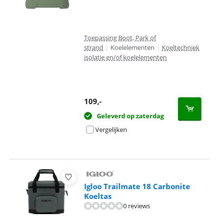
Toepassing Boot, Park of
strand
|
Koelelementen
|
Koeltechniek
isolatie en/of koelelementen
109
,-
Geleverd op zaterdag
Vergelijken
Igloo Trailmate 18 Carbonite
Koeltas
0 reviews