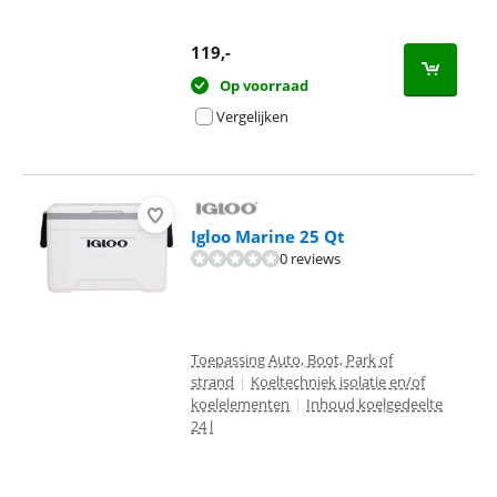
119
,-
Op voorraad
Vergelijken
Igloo Marine 25 Qt
0 reviews
Toepassing Auto, Boot, Park of
strand
|
Koeltechniek isolatie en/of
koelelementen
|
Inhoud koelgedeelte
24 l