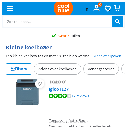
Gratis
ruilen
Kleine koelboxen
Een kleine koelbox tot en met 18 liter is op warme zomerdagen onmisbaar. Je draagt de koelbox met je mee naar een picknick in het park, het strand of naar een barbecue met je vrienden. Zo ben je altijd voorzien van gekoeld eten en drinken tijdens je dagje uit.
Meer weergeven
Filters
Advies over koelboxen
Verlengsnoeren
Igloo IE27
Beoordeling is 8,1 van de 10, gebaseerd op 17 reviews.
17 reviews
Toepassing Auto, Boot,
Camper
|
Elektriciteit
|
Koeltechniek