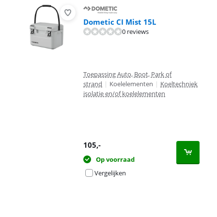
Dometic CI Mist 15L
0 reviews
Toepassing Auto, Boot, Park of
strand
|
Koelelementen
|
Koeltechniek
isolatie en/of koelelementen
105
,-
Op voorraad
Vergelijken
Advertentie