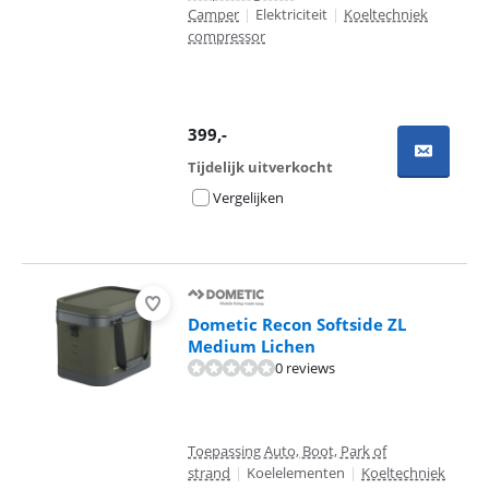
Camper
|
Elektriciteit
|
Koeltechniek
compressor
399
,-
Tijdelijk uitverkocht
Vergelijken
Dometic Recon Softside ZL
Medium Lichen
0 reviews
Toepassing Auto, Boot, Park of
strand
|
Koelelementen
|
Koeltechniek