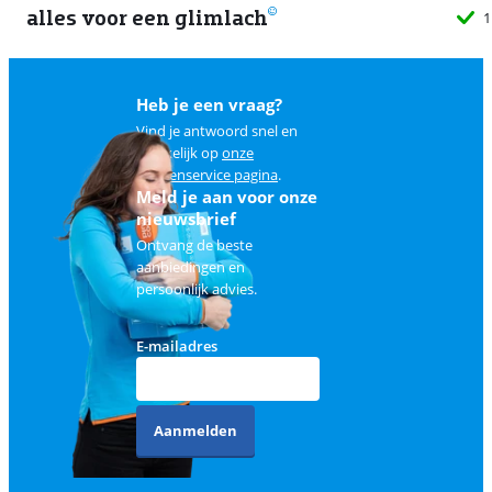
alles voor een glimlach
1
Heb je een vraag?
Vind je antwoord snel en
makkelijk op
onze
klantenservice pagina
.
Meld je aan voor onze
nieuwsbrief
Ontvang de beste
aanbiedingen en
persoonlijk advies.
E-mailadres
Aanmelden