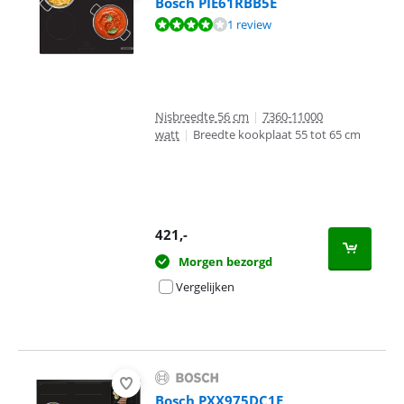
Bosch PIE61RBB5E
Beoordeling is 8,0 van de 10, gebaseerd op 1 review.
1 review
Nisbreedte 56 cm
|
7360-11000
watt
|
Breedte kookplaat 55 tot 65 cm
421
,-
Morgen bezorgd
Vergelijken
Bosch PXX975DC1E