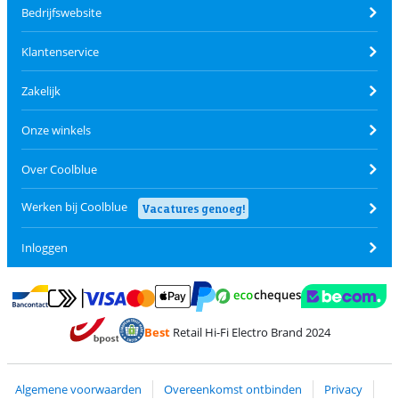
Bedrijfswebsite
Klantenservice
Zakelijk
Onze winkels
Over Coolblue
Werken bij Coolblue
Vacatures genoeg!
Inloggen
Betalen met MasterCard en Visa via ClickToPay
Betalen met Ecocheques
Betalen met Bancontact
Betalen met ApplePay
Webshop Trustmar
Betalen met PayPal
Best
Retail Hi-Fi Electro Brand 2024
Trustprofile van Coolblue
Verzending en bezorging met bPost
Algemene voorwaarden
Overeenkomst ontbinden
Privacy