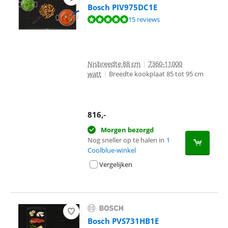
Bosch PIV975DC1E
Beoordeling is 9,6 van de 10, gebaseerd op 15 reviews.
15 reviews
Nisbreedte 88 cm
|
7360-11000
watt
|
Breedte kookplaat 85 tot 95 cm
816
,-
Morgen bezorgd
Nog sneller op te halen in
1
Coolblue-winkel
Vergelijken
Bosch PVS731HB1E