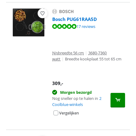
Bosch PUG61RAA5D
Beoordeling is 9,6 van de 10, gebaseerd op 17 reviews.
17 reviews
Nisbreedte 56 cm
|
3680-7360
watt
|
Breedte kookplaat 55 tot 65 cm
309
,-
Morgen bezorgd
Nog sneller op te halen in
2
Coolblue-winkels
Vergelijken