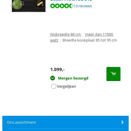
Beoordeling is 9,3 van de 10, gebaseerd op 13 reviews.
13 reviews
Nisbreedte 88 cm
|
meer dan 11000
watt
|
Breedte kookplaat 85 tot 95 cm
1.099
,-
Morgen bezorgd
Vergelijken
Ons assortiment