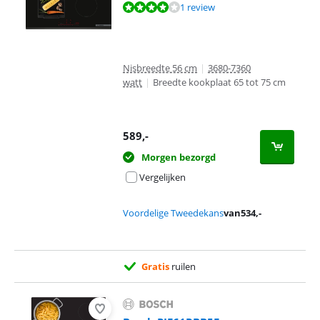
Beoordeling is 8,0 van de 10, gebaseerd op 1 review.
1 review
Nisbreedte 56 cm
|
3680-7360
watt
|
Breedte kookplaat 65 tot 75 cm
589
,-
Morgen bezorgd
Vergelijken
Voordelige Tweedekans
van
534
,-
Gratis
ruilen