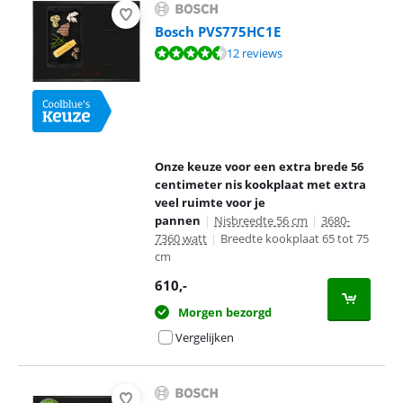
Bosch PVS775HC1E
Beoordeling is 9,2 van de 10, gebaseerd op 12 reviews.
12 reviews
Onze keuze voor een extra brede 56
centimeter nis kookplaat met extra
veel ruimte voor je
pannen
|
Nisbreedte 56 cm
|
3680-
7360 watt
|
Breedte kookplaat 65 tot 75
cm
610
,-
Morgen bezorgd
Vergelijken