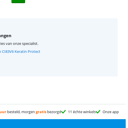
angen
ies van onze specialist.
n CI83V6 Keratin Protect
 uur
besteld, morgen
gratis
bezorgd
11 échte winkels
Onze app