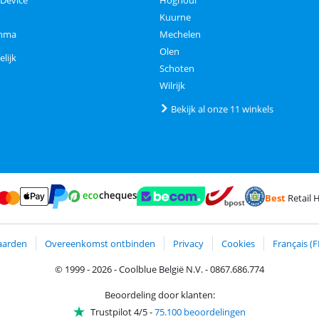
 Device
Hognoul
Kuurne
amma
Mechelen
Olen
elijk
Schoten
Wilrijk
Bekijk al onze 11 winkels
Best
Retail H
terCard en Visa via ClickToPay
Betalen met Ecocheques
ct
Betalen met ApplePay
Webshop Trustmark en klantreviews
Trustprofile van 
Verzending en bezorging m
Betalen met PayPal
aarden
Overeenkomst ontbinden
Privacy
Cookies
Français (F
© 1999 - 2026 - Coolblue België N.V. - 0867.686.774
Beoordeling door klanten:
Trustpilot 4/5
-
75.100 beoordelingen