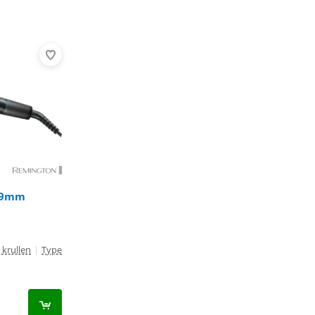
 19mm
krullen
|
Type