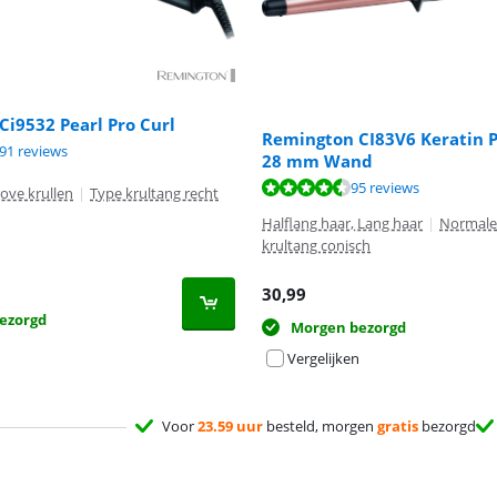
i9532 Pearl Pro Curl
Remington CI83V6 Keratin P
8,5 van de 10, gebaseerd op 291 reviews.
91 reviews
28 mm Wand
9,1 van de 10, gebaseerd op 95 reviews.
95 reviews
ove krullen
|
Type krultang recht
Halflang haar, Lang haar
|
Normale 
krultang conisch
30,99
ezorgd
Morgen bezorgd
Vergelijken
Voor
23.59 uur
besteld, morgen
gratis
bezorgd