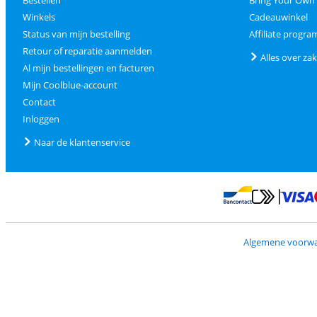
Bestellen
Bring Your Own
Winkels
Cadeauwinkel
Status van mijn bestelling
Affiliate progr
Retour of reparatie aanmelden
Alles over zak
Al mijn bestellingen en facturen
Mijn Coolblue-account
Contact
Inloggen
Naar de klantenservice
Betalen met Mas
Betalen met Banconta
Algemene voorw