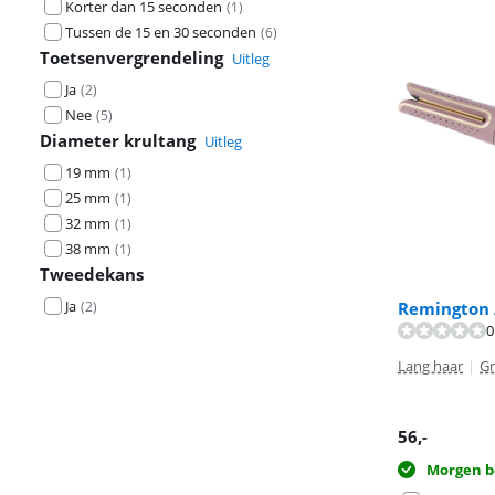
Korter dan 15 seconden
(
1
)
Tussen de 15 en 30 seconden
(
6
)
Toetsenvergrendeling
Uitleg
Ja
(
2
)
Nee
(
5
)
Diameter krultang
Uitleg
19 mm
(
1
)
25 mm
(
1
)
32 mm
(
1
)
38 mm
(
1
)
Tweedekans
Ja
(
2
)
Remington 
0
Beoordeling is 
Lang haar
|
Gr
56
,-
Morgen b