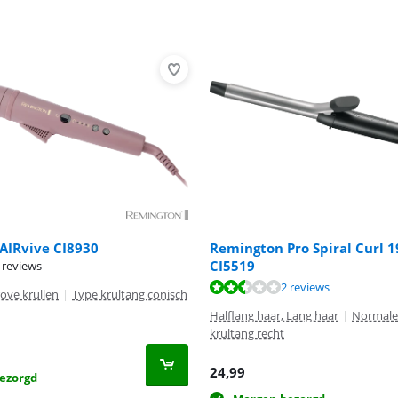
AIRvive CI8930
Remington Pro Spiral Curl
CI5519
 reviews
5,0 van de 10, gebaseerd op 2 reviews.
2 reviews
ove krullen
|
Type krultang conisch
Halflang haar, Lang haar
|
Normale 
krultang recht
24,99
ezorgd