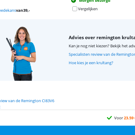
Morgen bezorgd
Vergelijken
eedekans
van
39
,-
Advies over remington krult
Kan je nog niet kiezen? Bekijk het adv
Specialisten review van de Remingto
Hoe kies je een krultang?
eview van de Remington CI83V6
t
Voor
23.59