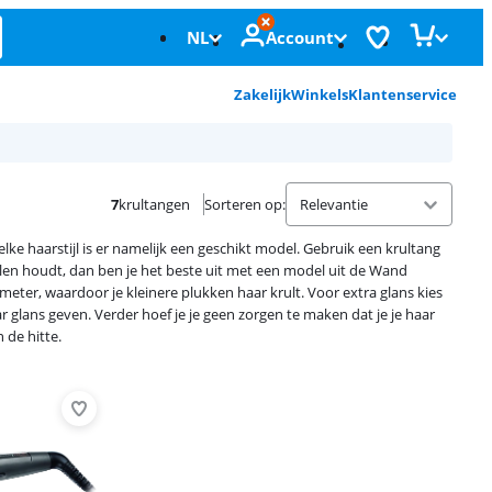
NL
Account
Zakelijk
Winkels
Klantenservice
7
krultangen
Sorteren op
:
lke haarstijl is er namelijk een geschikt model. Gebruik een krultang
rullen houdt, dan ben je het beste uit met een model uit de Wand
eter, waardoor je kleinere plukken haar krult. Voor extra glans kies
r glans geven. Verder hoef je je geen zorgen te maken dat je je haar
 de hitte.
Advertentie