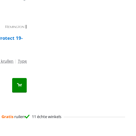
rotect 19-
krullen
|
Type
Gratis
ruilen
11 échte winkels