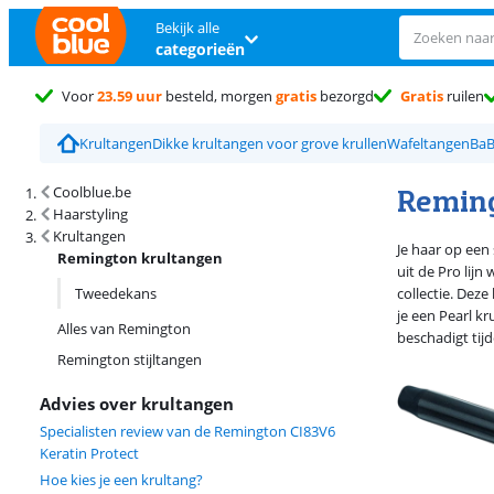
Bekijk alle
categorieën
Voor
23.59 uur
besteld, morgen
gratis
bezorgd
Gratis
ruilen
Krultangen
Dikke krultangen voor grove krullen
Wafeltangen
BaB
Zoekresultaten en sortering
Reming
Coolblue.be
Haarstyling
Krultangen
Je haar op een 
Remington krultangen
uit de Pro lijn
Tweedekans
collectie. Dez
je een Pearl kr
Alles van Remington
beschadigt tijd
Remington stijltangen
Advies over krultangen
Specialisten review van de Remington CI83V6
Keratin Protect
Hoe kies je een krultang?