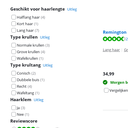
Geschikt voor haarlengte
Uitleg
Halflang haar
(
4
)
Kort haar
(
1
)
Lang haar
(
7
)
Remington C
Type krullen
Uitleg
Beoordeling is 
2
Normale krullen
(
3
)
Beoordeling is 
Lang haar
|
Gr
Grove krullen
(
4
)
Wafelkrullen
(
1
)
Type krultang
Uitleg
Conisch
(
2
)
34,99
Dubbele buis
(
1
)
Morgen b
Recht
(
4
)
Vergelijken
Wafeltang
(
1
)
Haarklem
Uitleg
Ja
(
3
)
Nee
(
1
)
Reviewscore