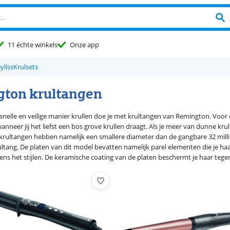
11 échte winkels
Onze app
yliss
Krulsets
ton krultangen
snelle en veilige manier krullen doe je met krultangen van Remington. Voor e
 wanneer jij het liefst een bos grove krullen draagt. Als je meer van dunne k
e krultangen hebben namelijk een smallere diameter dan de gangbare 32 millim
ultang. De platen van dit model bevatten namelijk parel elementen die je haa
ens het stijlen. De keramische coating van de platen beschermt je haar tegen