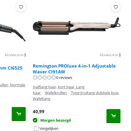
Remington PROluxe 4-in-1 Adjustable
5mm CI6525
Waver CI91AW
0 reviews
ullen, Normale
Halflang haar, Kort haar, Lang
haar
|
Wafelkrullen
|
Type krultang dubbele buis,
Wafeltang
40,99
Morgen bezorgd
Vergelijken