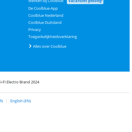
Werken bij Coolblue
Vacatures genoeg!
De Coolblue-App
Coolblue Nederland
Coolblue Duitsland
Privacy
Toegankelijkheidsverklaring
Alles over Coolblue
i-Fi Electro Brand 2024
Coolblue
et bPost
R)
English (EN)