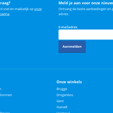
vraag?
Meld je aan voor onze nieuw
rd snel en makkelijk op
onze
Ontvang de beste aanbiedingen en p
 pagina
.
advies.
E-mailadres
Aanmelden
Onze winkels
n
Brugge
aubonnen
Drogenbos
Gent
Hasselt