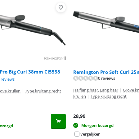
Pro Big Curl 38mm CI5538
Remington Pro Soft Curl 2
0 reviews
5,0 van de 10, gebaseerd op 2 reviews.
 reviews
Halflang haar, Lang haar
|
Grove kr
ove krullen
|
Type krultang recht
krullen
|
Type krultang recht
28,99
Morgen bezorgd
ezorgd
Vergelijken