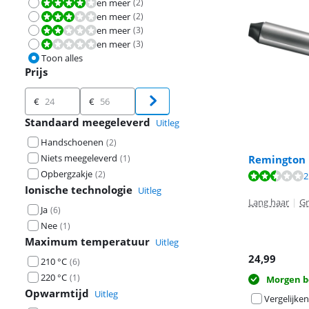
en meer
(
2
)
Beoordeling is 8,0 van de 10.
en meer
(
2
)
Beoordeling is 6,0 van de 10.
en meer
(
3
)
Beoordeling is 4,0 van de 10.
en meer
(
3
)
Beoordeling is 2,0 van de 10.
Toon alles
Prijs
Prijs
€
€
Standaard meegeleverd
Uitleg
Handschoenen
(
2
)
Niets meegeleverd
(
1
)
Remington 
Opbergzakje
(
2
)
Beoordeling is 
2
Ionische technologie
Uitleg
Lang haar
|
Gr
Ja
(
6
)
Nee
(
1
)
Maximum temperatuur
Uitleg
24,99
210 °C
(
6
)
220 °C
(
1
)
Morgen b
Opwarmtijd
Uitleg
Vergelijken