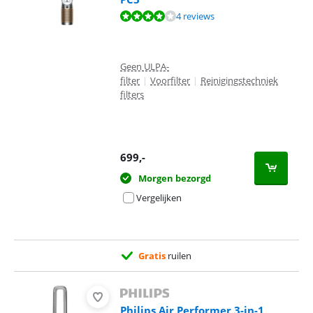
Beoordeling is 8,1 van de 10, gebaseerd op 4 reviews.
4 reviews
Geen ULPA-
filter
|
Voorfilter
|
Reinigingstechniek
filters
699
,-
Morgen bezorgd
Vergelijken
Gratis
ruilen
Philips Air Performer 3-in-1