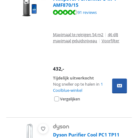
AMF870/15
Beoordeling is 8,6 van de 10, gebaseerd op 91 reviews.
91 reviews
Maximaal te reinigen 54 m2
|
46 dB
maximaal geluidsniveau
|
Voorfilter
432
,-
Tijdelijk uitverkocht
Nog sneller op te halen in
1
Coolblue-winkel
Vergelijken
Dyson Purifier Cool PC1 TP11