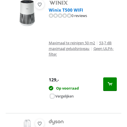
Winix T500 WIFI
0 reviews
Maximaal te reinigen 50 m2
|
53,7 dB
maximaal geluidsniveau
|
Geen ULPA-
filter
129
,-
Op voorraad
Vergelijken