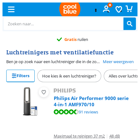
Gratis
ruilen
Luchtreinigers met ventilatiefunctie
Ben je op zoek naar een luchtreiniger die in de zomer ook voor een verfrissend briesje kan zorgen dan heb je een luchtreiniger nodig die ook werkt als ventilator. Bij deze luchtreingiers met koolstoffilter is dit briesje dan ook nog gezuiverd tegen rook en kookgeuren. Ga je voor een luchtreiniger met HEPA filter dan is de lucht ook gefilterd tegen pollen en fijnstof.
Meer weergeven
Filters
Hoe kies ik een luchtreiniger?
Alles over luchtr
Philips Air Performer 9000 serie
4-in-1 AMF970/10
Beoordeling is 8,6 van de 10, gebaseerd op 91 reviews.
91 reviews
Maximaal te reinigen 37 m2
|
48 dB