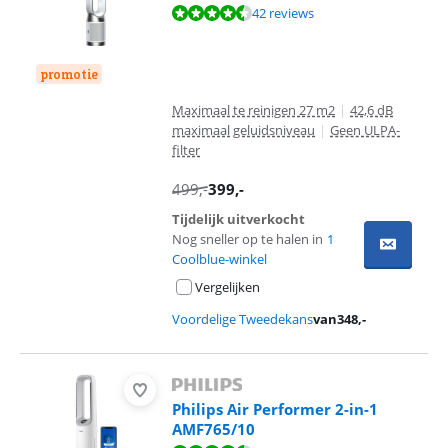
Beoordeling is 8,7 van de 10, gebaseerd op 42 reviews.
42 reviews
promotie
Maximaal te reinigen 27 m2
|
42,6 dB
maximaal geluidsniveau
|
Geen ULPA-
filter
499
,-
399
,-
Tijdelijk uitverkocht
Nog sneller op te halen in
1
Coolblue-winkel
Vergelijken
Voordelige Tweedekans
van
348
,-
Philips Air Performer 2-in-1
AMF765/10