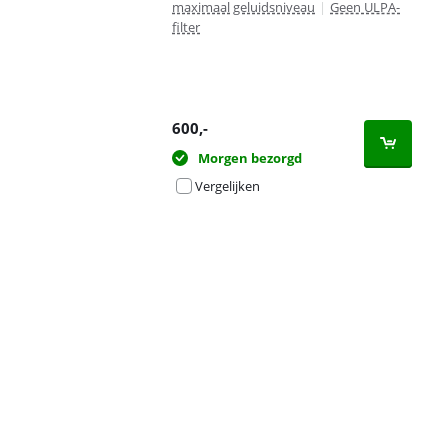
maximaal geluidsniveau
|
Geen ULPA-
filter
600
,-
Morgen bezorgd
Vergelijken
Advertentie