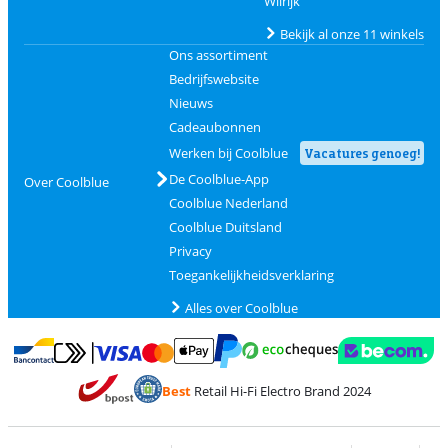
Wilrijk
Bekijk al onze 11 winkels
Ons assortiment
Bedrijfswebsite
Nieuws
Cadeaubonnen
Werken bij Coolblue
Vacatures genoeg!
De Coolblue-App
Over Coolblue
Coolblue Nederland
Coolblue Duitsland
Privacy
Toegankelijkheidsverklaring
Alles over Coolblue
Betalen met MasterCard en Visa via ClickToPay
Betalen met Ecocheques
Betalen met Bancontact
Betalen met ApplePay
Webshop Trustmar
Betalen met PayPal
Best
Retail Hi-Fi Electro Brand 2024
Trustprofile van Coolblue
Verzending en bezorging met bPost