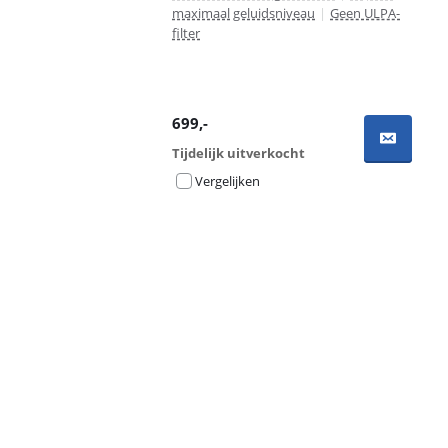
maximaal geluidsniveau
|
Geen ULPA-
filter
699
,-
Tijdelijk uitverkocht
Vergelijken
Advertentie