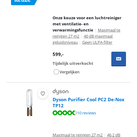
Onze keuze voor een luchtreiniger
met ventilatie- en
verwarmingsfunctie
|
Maximaal te
reinigen 27 m2
|
40 dB maximaal
geluidsniveau
|
Geen ULPA-filter
599
,-
Tijdelijk uitverkocht
Vergelijken
Dyson Purifier Cool PC2 De-Nox
TP12
Beoordeling is 8,6 van de 10, gebaseerd op 10 reviews.
10 reviews
Maximaal te reinigen 27 m2
|
46,2 dB