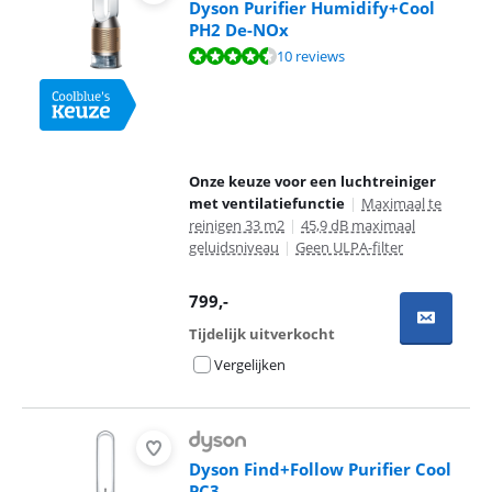
Dyson Purifier Humidify+Cool
PH2 De-NOx
Beoordeling is 8,6 van de 10, gebaseerd op 10 reviews.
10 reviews
Onze keuze voor een luchtreiniger
met ventilatiefunctie
|
Maximaal te
reinigen 33 m2
|
45,9 dB maximaal
geluidsniveau
|
Geen ULPA-filter
799
,-
Tijdelijk uitverkocht
Vergelijken
Dyson Find+Follow Purifier Cool
PC3