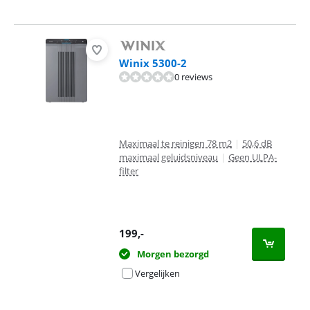
Winix 5300-2
0 reviews
Maximaal te reinigen 78 m2
|
50,6 dB
maximaal geluidsniveau
|
Geen ULPA-
filter
199
,-
Morgen bezorgd
Vergelijken