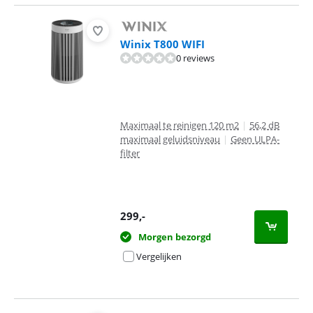
Winix T800 WIFI
0 reviews
Maximaal te reinigen 120 m2
|
56,2 dB
maximaal geluidsniveau
|
Geen ULPA-
filter
299
,-
Morgen bezorgd
Vergelijken