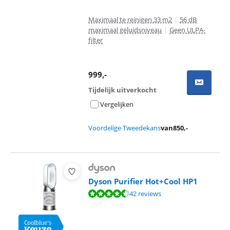
Maximaal te reinigen 33 m2
|
56 dB
maximaal geluidsniveau
|
Geen ULPA-
filter
999
,-
Tijdelijk uitverkocht
Vergelijken
Voordelige Tweedekans
van
850
,-
Dyson Purifier Hot+Cool HP1
Beoordeling is 8,7 van de 10, gebaseerd op 42 reviews.
42 reviews