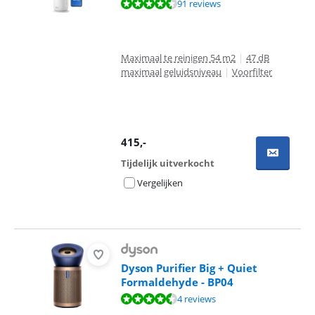
Beoordeling is 8,6 van de 10, gebaseerd op 91 reviews.
91 reviews
Maximaal te reinigen 54 m2
|
47 dB
maximaal geluidsniveau
|
Voorfilter
415
,-
Tijdelijk uitverkocht
Vergelijken
Dyson Purifier Big + Quiet
Formaldehyde - BP04
Beoordeling is 9,0 van de 10, gebaseerd op 4 reviews.
4 reviews