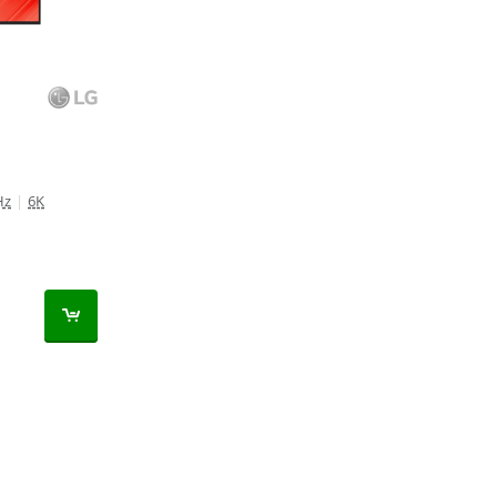
Hz
|
6K