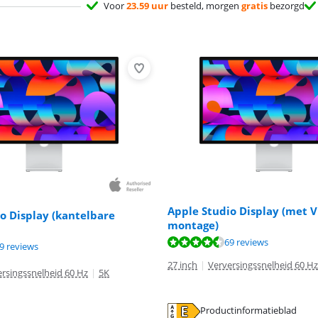
Voor
23.59 uur
besteld, morgen
gratis
bezorgd
Apple Studio Display (met 
o Display (kantelbare
montage)
9,2 van de 10, gebaseerd op 69 reviews.
69 reviews
9,2 van de 10, gebaseerd op 69 reviews.
9 reviews
27 inch
|
Verversingssnelheid 60 Hz
rsingssnelheid 60 Hz
|
5K
Productinformatieblad