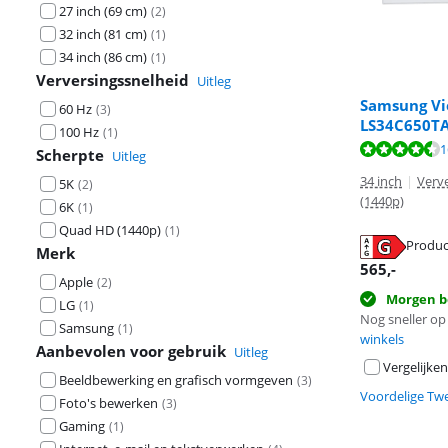
27 inch (69 cm)
(
2
)
32 inch (81 cm)
(
1
)
34 inch (86 cm)
(
1
)
Verversingssnelheid
Uitleg
Samsung Vi
60 Hz
(
3
)
LS34C650T
100 Hz
(
1
)
Beoordeling is 
Beoordeling is 
1
Scherpte
Uitleg
34 inch
|
Verv
5K
(
2
)
(1440p)
6K
(
1
)
Quad HD (1440p)
(
1
)
Produc
Merk
opent in nieuw
opent in nieuw
565
,-
Apple
(
2
)
Morgen b
LG
(
1
)
Nog sneller op 
Samsung
(
1
)
winkels
Aanbevolen voor gebruik
Uitleg
Vergelijken
Beeldbewerking en grafisch vormgeven
(
3
)
Voordelige Tw
Foto's bewerken
(
3
)
Gaming
(
1
)