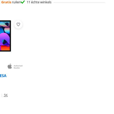
Gratis
ruilen
11 échte winkels
VESA
|
5K