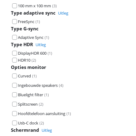
100 mm x 100 mm
(
3
)
Type adaptive sync
Uitleg
FreeSync
(
1
)
Type G-sync
Adaptive Sync
(
1
)
Type HDR
Uitleg
DisplayHDR 600
(
1
)
HDR10
(
2
)
Opties monitor
Curved
(
1
)
Ingebouwde speakers
(
4
)
Bluelight filter
(
1
)
Splitscreen
(
2
)
Hoofdtelefoon aansluiting
(
1
)
Usb-C dock
(
2
)
Schermrand
Uitleg