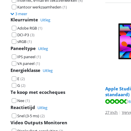
Internet, e-mail en tekstverwerken
(
4
)
Kantoor werkzaamheden
(
1
)
3 meer
Kleurruimte
Uitleg
Adobe RGB
(
1
)
DCI-P3
(
3
)
sRGB
(
1
)
Paneeltype
Uitleg
IPS paneel
(
1
)
VA paneel
(
1
)
Energieklasse
Uitleg
E
(
2
)
G
(
2
)
Apple Studi
Te koop met ecocheques
standaard)
Beoordeling is 
Nee
(
1
)
Beoordeling is 
6
Reactietijd
Uitleg
27 inch
|
Verve
Snel (3-5 ms)
(
2
)
Video Outputs Monitoren