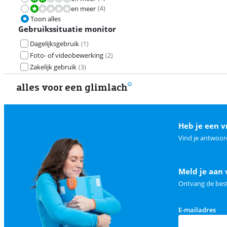
en meer
(
4
)
Beoordeling is 2,0 van de 10.
Toon alles
Gebruikssituatie monitor
Dagelijksgebruik
(
1
)
Foto- of videobewerking
(
2
)
Zakelijk gebruik
(
3
)
alles voor een glimlach
Heb je een v
Vind je antwoor
Meld je aan 
Ontvang de best
E-mailadres