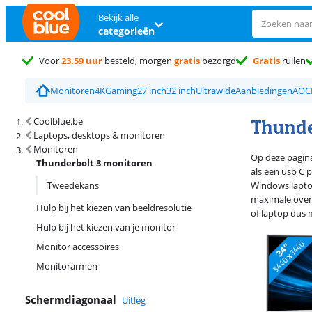
Bekijk alle
categorieën
Voor
23.59 uur
besteld, morgen
gratis
bezorgd
Gratis
ruilen
Monitoren
4K
Gaming
27 inch
32 inch
Ultrawide
Aanbiedingen
AOC
Zoekresultaten en sortering
Thunde
Coolblue.be
Laptops, desktops & monitoren
Monitoren
Op deze pagina
Thunderbolt 3 monitoren
als een usb C 
Tweedekans
Windows laptop
maximale overd
Hulp bij het kiezen van beeldresolutie
of laptop dus 
Hulp bij het kiezen van je monitor
Monitor accessoires
Monitorarmen
Schermdiagonaal
Uitleg