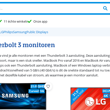
11 échte winkels
Onze app
LG
Philips
Samsung
Public Displays
rbolt 3 monitoren
 vind je alle monitoren met een Thunderbolt 3 aansluiting. Deze aansluiting 
poort, maar is een stuk sneller. MacBook Pro vanaf 2016 en MacBook Air v
s ook een Thunderbolt aansluiting. MacBook of een Windows laptop verbin
rachtssnelheid van 5 GB/s (40 Gbit/s) is dit de snelste standaard tot nu toe
met dezelfde kabel van stroom, als waarmee je een monitor aansluit.