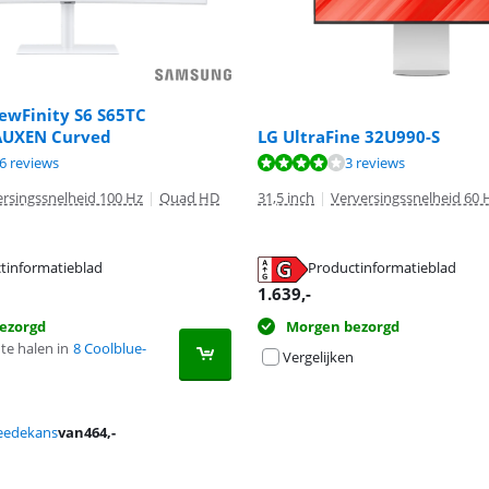
ewFinity S6 S65TC
AUXEN Curved
LG UltraFine 32U990-S
8,5 van de 10, gebaseerd op 16 reviews.
8,4 van de 10, gebaseerd op 3 reviews.
6 reviews
3 reviews
ersingssnelheid 100 Hz
|
Quad HD
31,5 inch
|
Verversingssnelheid 60 
tinformatieblad
Productinformatieblad
 tabblad
 tabblad
1.639
,-
ezorgd
Morgen bezorgd
te halen in
8 Coolblue-
Vergelijken
eedekans
van
464
,-