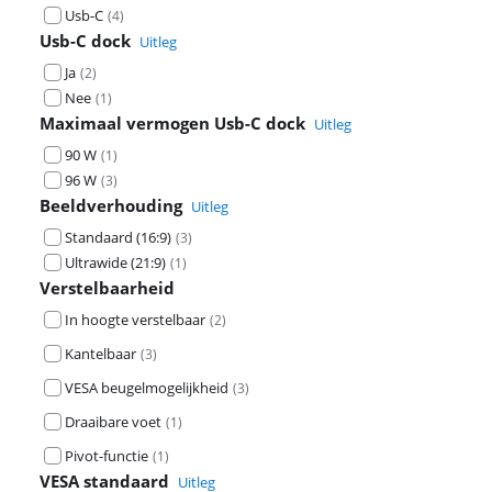
Usb-C
(
4
)
Usb-C dock
Uitleg
Ja
(
2
)
Nee
(
1
)
Maximaal vermogen Usb-C dock
Uitleg
90 W
(
1
)
96 W
(
3
)
Beeldverhouding
Uitleg
Standaard (16:9)
(
3
)
Ultrawide (21:9)
(
1
)
Verstelbaarheid
In hoogte verstelbaar
(
2
)
Kantelbaar
(
3
)
VESA beugelmogelijkheid
(
3
)
Draaibare voet
(
1
)
Pivot-functie
(
1
)
VESA standaard
Uitleg