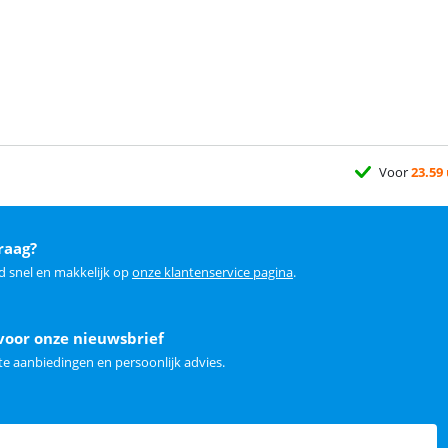
Voor
23.59
raag?
d snel en makkelijk op
onze klantenservice pagina
.
voor onze nieuwsbrief
e aanbiedingen en persoonlijk advies.