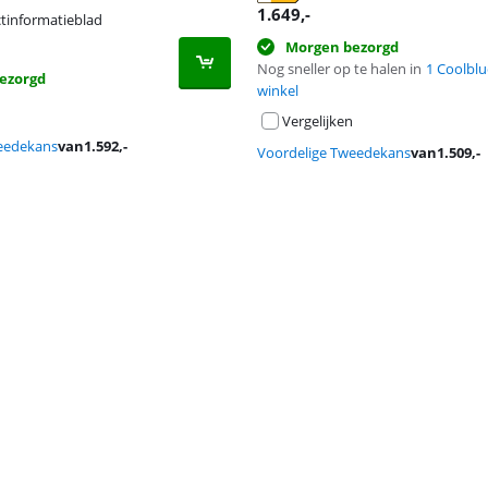
 tabblad
1.649
,-
tinformatieblad
 tabblad
Morgen bezorgd
Nog sneller op te halen in
1 Coolblu
ezorgd
winkel
Vergelijken
eedekans
van
1.592
,-
Voordelige Tweedekans
van
1.509
,-