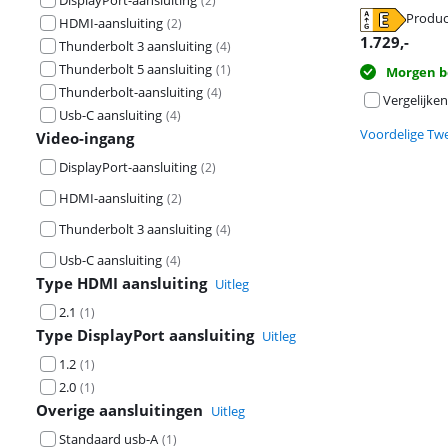
DisplayPort-aansluiting
(
2
)
opent in nieuw
Produc
HDMI-aansluiting
(
2
)
opent in nieuw
1.729
,-
Thunderbolt 3 aansluiting
(
4
)
Thunderbolt 5 aansluiting
(
1
)
Morgen b
Thunderbolt-aansluiting
(
4
)
Vergelijken
Usb-C aansluiting
(
4
)
Voordelige Tw
Video-ingang
DisplayPort-aansluiting
(
2
)
HDMI-aansluiting
(
2
)
Thunderbolt 3 aansluiting
(
4
)
Usb-C aansluiting
(
4
)
Type HDMI aansluiting
Uitleg
2.1
(
1
)
Type DisplayPort aansluiting
Uitleg
1.2
(
1
)
2.0
(
1
)
Overige aansluitingen
Uitleg
Standaard usb-A
(
1
)