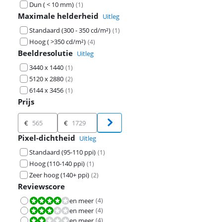
Dun ( < 10 mm)
(
1
)
Maximale helderheid
Uitleg
Standaard (300 - 350 cd/m²)
(
1
)
Hoog ( >350 cd/m²)
(
4
)
Beeldresolutie
Uitleg
3440 x 1440
(
1
)
5120 x 2880
(
2
)
6144 x 3456
(
1
)
Prijs
Prijs
€
€
Pixel-dichtheid
Uitleg
Standaard (95-110 ppi)
(
1
)
Hoog (110-140 ppi)
(
1
)
Zeer hoog (140+ ppi)
(
2
)
Reviewscore
en meer
(
4
)
Beoordeling is 8,0 van de 10.
en meer
(
4
)
Beoordeling is 6,0 van de 10.
en meer
(
4
)
Beoordeling is 4,0 van de 10.