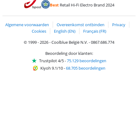
Betalen met Bancontact
Betalen met ApplePay
Webshop Trustmar
Betalen met PayPal
Best
Retail Hi-Fi Electro Brand 2024
Trustprofile van Coolblue
Verzending en bezorging met bPost
Algemene voorwaarden
Overeenkomst ontbinden
Privacy
Cookies
English (EN)
Français (FR)
© 1999 - 2026 - Coolblue België N.V. - 0867.686.774
Beoordeling door klanten:
Trustpilot 4/5
-
75.129 beoordelingen
Kiyoh 9.1/10
-
68.705 beoordelingen