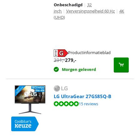
Onbeschadigd
|
32
inch
|
Verversingssnelheid 60 Hz
|
4K
(UHD)
Productinformatieblad
opent in nieuw tabblad
391
,-
279
,-
Morgen geleverd
LG UltraGear 27GS85Q-B
Beoordeling is 9,6 van de 10, gebaseerd op 15 reviews.
15 reviews