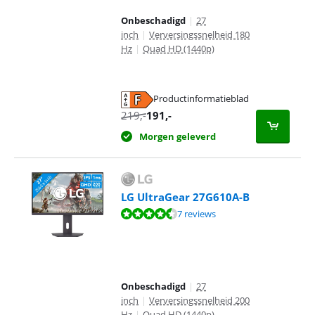
Onbeschadigd
|
27
inch
|
Verversingssnelheid 180
Hz
|
Quad HD (1440p)
Productinformatieblad
opent in nieuw tabblad
219
,-
191
,-
Morgen geleverd
LG UltraGear 27G610A-B
Beoordeling is 9,2 van de 10, gebaseerd op 7 reviews.
7 reviews
Onbeschadigd
|
27
inch
|
Verversingssnelheid 200
Hz
|
Quad HD (1440p)