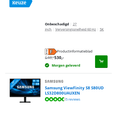
Onbeschadigd
|
27
inch
|
Verversingssnelheid 60 Hz
|
5K
Productinformatieblad
opent in nieuw tabblad
648
,-
530
,-
Morgen geleverd
Samsung ViewFinity S8 S80UD
LS32D800UAUXEN
Beoordeling is 8,8 van de 10, gebaseerd op 5 reviews.
5 reviews