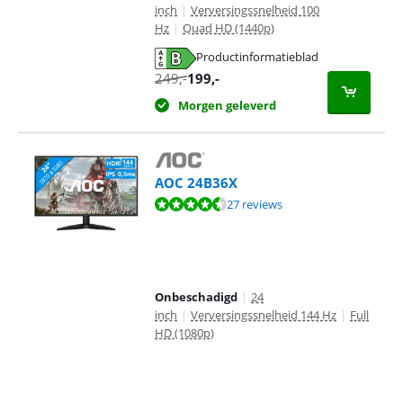
inch
|
Verversingssnelheid 100
Hz
|
Quad HD (1440p)
Productinformatieblad
opent in nieuw tabblad
249
,-
199
,-
Morgen geleverd
AOC 24B36X
Beoordeling is 9,4 van de 10, gebaseerd op 27 reviews.
27 reviews
Onbeschadigd
|
24
inch
|
Verversingssnelheid 144 Hz
|
Full
HD (1080p)