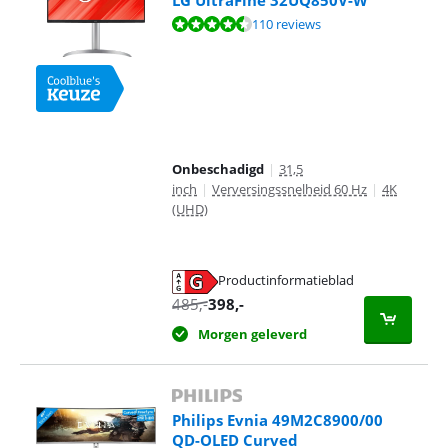
LG UltraFine 32UQ850V-W
Beoordeling is 9,1 van de 10, gebaseerd op 110 reviews.
110 reviews
Onbeschadigd
|
31,5
inch
|
Verversingssnelheid 60 Hz
|
4K
(UHD)
Productinformatieblad
opent in nieuw tabblad
485
,-
398
,-
Morgen geleverd
Philips Evnia 49M2C8900/00
QD-OLED Curved