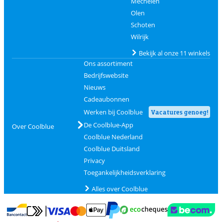
Mechelen
Olen
Schoten
Wilrijk
Bekijk al onze 11 winkels
Ons assortiment
Bedrijfswebsite
Nieuws
Cadeaubonnen
Werken bij Coolblue
Vacatures genoeg!
De Coolblue-App
Over Coolblue
Coolblue Nederland
Coolblue Duitsland
Privacy
Toegankelijkheidsverklaring
Alles over Coolblue
Betalen met MasterCard en Visa via ClickToPay
Betalen met Ecocheques