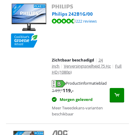
Philips 242B1G/00
Beoordeling is 9,2 van de 10, gebaseerd op 222 reviews.
222 reviews
Zichtbaar beschadigd
|
24
inch
|
Verversingssnelheid 75 Hz
|
Full
HD (1080p)
Productinformatieblad
opent in nieuw tabblad
149
,-
119
,-
Morgen geleverd
Meer Tweedekans-varianten
beschikbaar