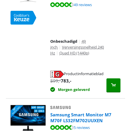
Beoordeling is 8,7 van de 10, gebaseerd op 49 reviews.
49 reviews
Onbeschadigd
|
49
inch
|
Verversingssnelheid 240
Hz
|
Quad HD (1440p)
Productinformatieblad
opent in nieuw tabblad
899
,-
783
,-
Morgen geleverd
Samsung Smart Monitor M7
M70F LS32FM702UUXEN
Beoordeling is 8,8 van de 10, gebaseerd op 5 reviews.
5 reviews