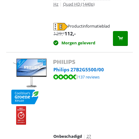
Hz
|
Quad HD (1440p)
Productinformatieblad
opent in nieuw tabblad
129
,-
112
,-
Morgen geleverd
Philips 27B2G5500/00
Beoordeling is 8,9 van de 10, gebaseerd op 137 reviews.
137 reviews
Onbeschadigd
|
27