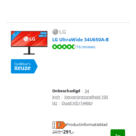
LG UltraWide 34U650A-B
Beoordeling is 9,3 van de 10, gebaseerd op 16 reviews.
16 reviews
Onbeschadigd
|
34
inch
|
Verversingssnelheid 100
Hz
|
Quad HD (1440p)
Productinformatieblad
opent in nieuw tabblad
369
,-
291
,-