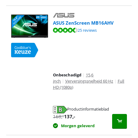
ASUS ZenScreen MB16AHV
Beoordeling is 8,5 van de 10, gebaseerd op 25 reviews.
25 reviews
Onbeschadigd
|
15,6
inch
|
Verversingssnelheid 60 Hz
|
Full
HD (1080p)
Productinformatieblad
opent in nieuw tabblad
168
,-
137
,-
Morgen geleverd