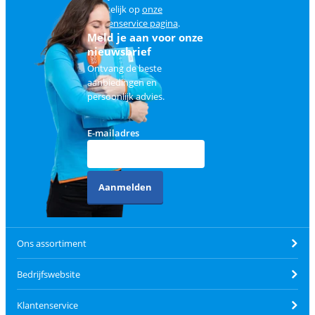
makkelijk op
onze
klantenservice pagina
.
Meld je aan voor onze
nieuwsbrief
Ontvang de beste
aanbiedingen en
persoonlijk advies.
E-mailadres
Aanmelden
Ons assortiment
Bedrijfswebsite
Klantenservice