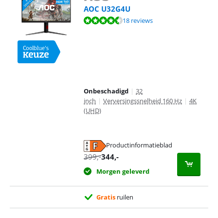
AOC U32G4U
Beoordeling is 9,2 van de 10, gebaseerd op 18 reviews.
18 reviews
Onbeschadigd
|
32
inch
|
Verversingssnelheid 160 Hz
|
4K
(UHD)
Productinformatieblad
opent in nieuw tabblad
399
,-
344
,-
Morgen geleverd
Gratis
ruilen