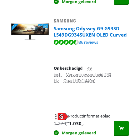
Morgen geleverd
Samsung Odyssey G9 G93SD
LS49DG934SUXEN OLED Curved
Beoordeling is 9,3 van de 10, gebaseerd op 36 reviews.
36 reviews
Onbeschadigd
|
49
inch
|
Verversingssnelheid 240
Hz
|
Quad HD (1440p)
Productinformatieblad
opent in nieuw tabblad
1.279
,-
1.030
,-
Morgen geleverd