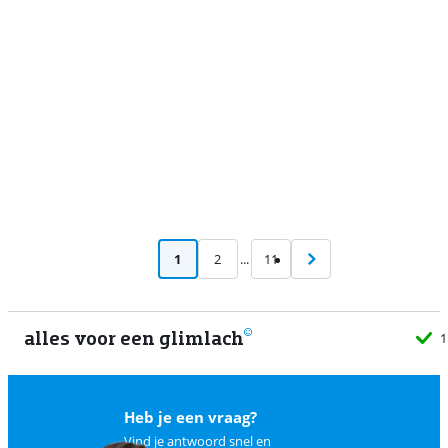
Advertentie
1
2
...
11
alles voor een glimlach
1
Heb je een vraag?
Vind je antwoord snel en