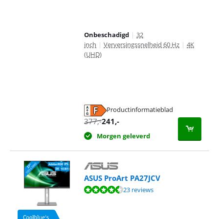
Onbeschadigd
|
32
inch
|
Verversingssnelheid 60 Hz
|
4K
(UHD)
Productinformatieblad
opent in nieuw tabblad
377
,-
241
,-
Morgen geleverd
ASUS ProArt PA27JCV
Beoordeling is 8,9 van de 10, gebaseerd op 23 reviews.
23 reviews