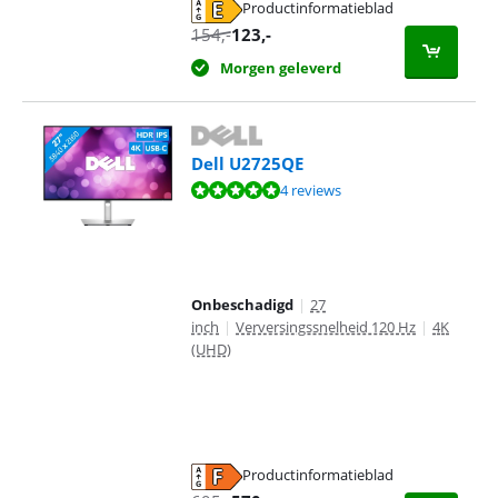
Productinformatieblad
opent in nieuw tabblad
154
,-
123
,-
Morgen geleverd
Dell U2725QE
Beoordeling is 9,9 van de 10, gebaseerd op 4 reviews.
4 reviews
Onbeschadigd
|
27
inch
|
Verversingssnelheid 120 Hz
|
4K
(UHD)
Productinformatieblad
opent in nieuw tabblad