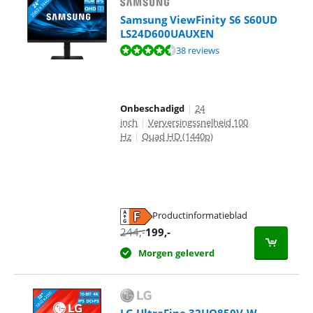
Samsung ViewFinity S6 S60UD
LS24D600UAUXEN
Beoordeling is 9,0 van de 10, gebaseerd op 38 reviews.
38 reviews
Onbeschadigd
|
24
inch
|
Verversingssnelheid 100
Hz
|
Quad HD (1440p)
Productinformatieblad
opent in nieuw tabblad
244
,-
199
,-
Morgen geleverd