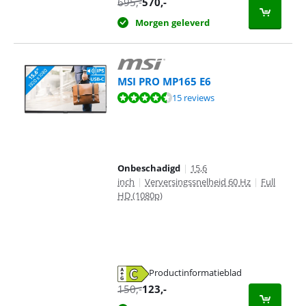
695
,-
570
,-
Morgen geleverd
MSI PRO MP165 E6
Beoordeling is 9,2 van de 10, gebaseerd op 15 reviews.
15 reviews
Onbeschadigd
|
15,6
inch
|
Verversingssnelheid 60 Hz
|
Full
HD (1080p)
Productinformatieblad
opent in nieuw tabblad
150
,-
123
,-