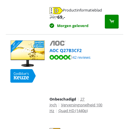
Productinformatieblad
opent in nieuw tabblad
79
,-
69
,-
Morgen geleverd
AOC Q27B3CF2
Beoordeling is 8,5 van de 10, gebaseerd op 42 reviews.
42 reviews
Onbeschadigd
|
27
inch
|
Verversingssnelheid 100
Hz
|
Quad HD (1440p)