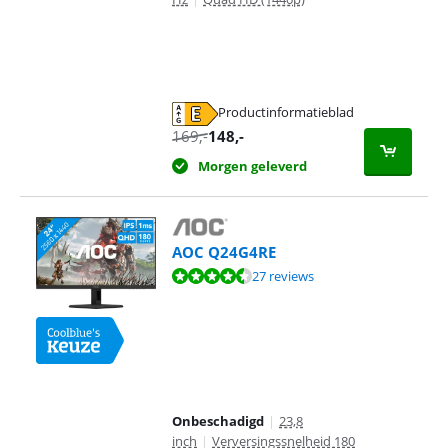
Productinformatieblad
opent in nieuw tabblad
169
,-
148
,-
Morgen geleverd
AOC Q24G4RE
Beoordeling is 9,4 van de 10, gebaseerd op 27 reviews.
27 reviews
Onbeschadigd
|
23,8
inch
|
Verversingssnelheid 180