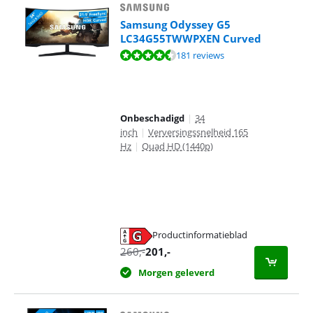
Samsung Odyssey G5
LC34G55TWWPXEN Curved
Beoordeling is 9,0 van de 10, gebaseerd op 181 reviews.
181 reviews
Onbeschadigd
|
34
inch
|
Verversingssnelheid 165
Hz
|
Quad HD (1440p)
Productinformatieblad
opent in nieuw tabblad
260
,-
201
,-
Morgen geleverd