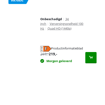
Onbeschadigd
|
34
inch
|
Verversingssnelheid 100
Hz
|
Quad HD (1440p)
Productinformatieblad
opent in nieuw tabblad
269
,-
219
,-
Morgen geleverd
Advertentie