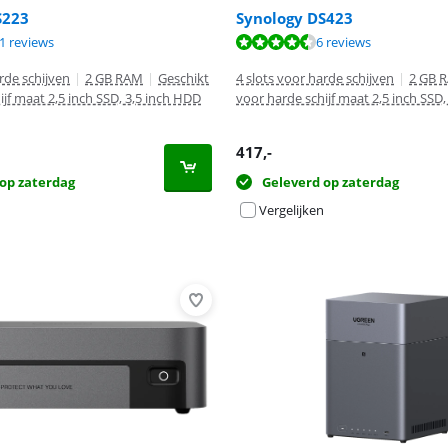
S223
Synology DS423
8,9 van de 10, gebaseerd op 12 reviews.
8,7 van de 10, gebaseerd op 21 reviews.
9,4 van de 10, gebaseerd op 6 reviews.
1 reviews
6 reviews
rde schijven
|
2 GB RAM
|
Geschikt
4 slots voor harde schijven
|
2 GB 
ijf maat 2,5 inch SSD, 3,5 inch HDD
voor harde schijf maat 2,5 inch SSD
417
,-
op zaterdag
Geleverd op zaterdag
Vergelijken