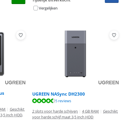
Tijdelijk uitverkocht
Vergelijken
us
UGREEN NASync DH2300
5 reviews
RAM
|
Geschikt
2 slots voor harde schijven
|
4 GB RAM
|
Geschikt
 3,5 inch HDD,
voor harde schijf maat 3,5 inch HDD