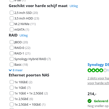
8 GB
(
7
)
Geschikt voor harde schijf maat
Uitleg
2,5 inch SSD
(
20
)
3,5 inch HDD
(
23
)
M.2 NVMe
(
11
)
mSATA
(
1
)
RAID
Uitleg
JBOD
(
20
)
RAID-0
(
22
)
RAID-1
(
21
)
Synology Hybrid RAID
(
7
)
Synology D
Basic
(
18
)
8 meer
Beoordeling is 
1
Beoordeling is 
Beoordeling is 
Ethernet poorten NAS
2 slots voor ha
1x 10GbE
(
2
)
voor harde sch
1x 1GbE
(
7
)
1x 1GbE + 1x 2,5GbE
(
2
)
214
,-
1x 2,5GbE
(
6
)
Geleverd 
1x 2,5GbE + 10GbE
(
1
)
Nog sneller op 