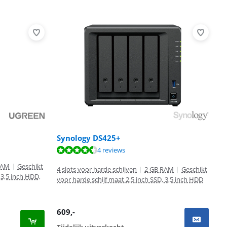
Synology DS425+
4 reviews
RAM
|
Geschikt
4 slots voor harde schijven
|
2 GB RAM
|
Geschikt
 3,5 inch HDD,
voor harde schijf maat 2,5 inch SSD, 3,5 inch HDD
609
,-