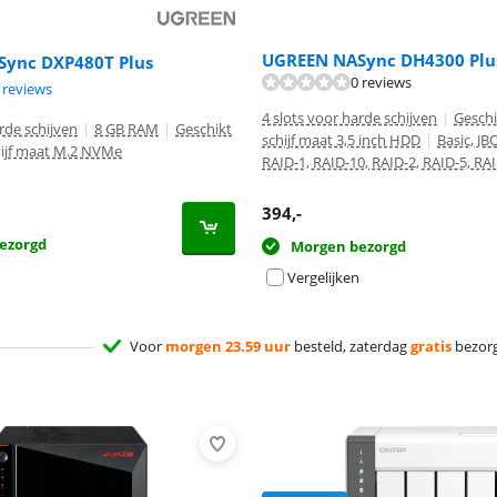
UGREEN NASync DH4300 Plu
ync DXP480T Plus
0 reviews
9,5 van de 10, gebaseerd op 3 reviews.
8,0 van de 10, gebaseerd op 2 reviews.
 reviews
4 slots voor harde schijven
|
Geschi
rde schijven
|
8 GB RAM
|
Geschikt
schijf maat 3,5 inch HDD
|
Basic, JB
hijf maat M.2 NVMe
RAID-1, RAID-10, RAID-2, RAID-5, RA
394
,-
ezorgd
Morgen bezorgd
Vergelijken
Voor
morgen 23.59 uur
besteld, zaterdag
gratis
bezor