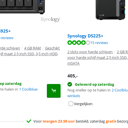
S925+
Synology DS225+
8,1 van de 10, gebaseerd op 7 reviews.
 reviews
8,3 van de 10, gebaseerd op 15 reviews.
15 reviews
rde schijven
|
4 GB RAM
|
Geschikt
2 slots voor harde schijven
|
2 GB 
jf maat 2,5 inch SSD, 3,5 inch HDD,
voor harde schijf maat 2,5 inch SSD,
mSATA
405
,-
op zaterdag
Geleverd op zaterdag
te halen in
1 Coolblue-
Nog sneller op te halen in
2 Coolblu
winkels
Vergelijken
Voor
morgen 23.59 uur
besteld, zaterdag
gratis
bezor