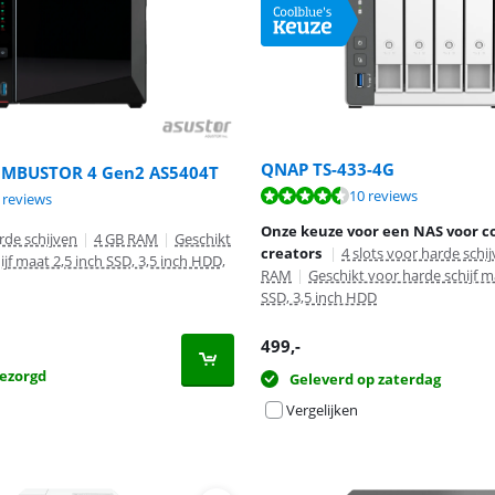
QNAP TS-433-4G
IMBUSTOR 4 Gen2 AS5404T
8,6 van de 10, gebaseerd op 10 reviews.
10 reviews
9,8 van de 10, gebaseerd op 6 reviews.
9,7 van de 10, gebaseerd op 4 reviews.
 reviews
Onze keuze voor een NAS voor c
rde schijven
|
4 GB RAM
|
Geschikt
creators
|
4 slots voor harde schi
jf maat 2,5 inch SSD, 3,5 inch HDD,
RAM
|
Geschikt voor harde schijf m
SSD, 3,5 inch HDD
499
,-
ezorgd
Geleverd op zaterdag
Vergelijken