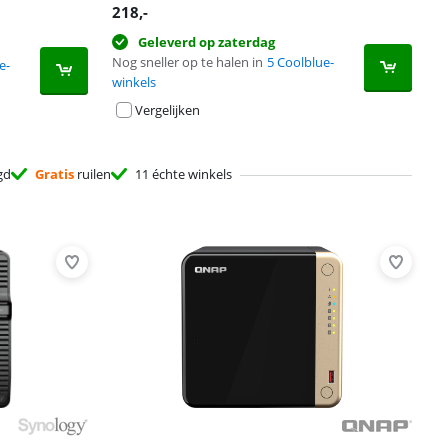
218
,-
Geleverd op zaterdag
Nog sneller op te halen in
5 Coolblue-
e-
winkels
Vergelijken
gd
Gratis
ruilen
11 échte winkels