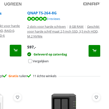
QNAP TS-264-8G
s
3 reviews
kt voor harde
2 slots voor harde schijven
|
8 GB RAM
|
Geschikt
OD, RAID-0,
voor harde schijf maat 2,5 inch SSD, 3,5 inch HDD,
ID-6
M.2 NVMe
597
,-
Geleverd op zaterdag
Vergelijken
gd
Gratis
ruilen
11 échte winkels