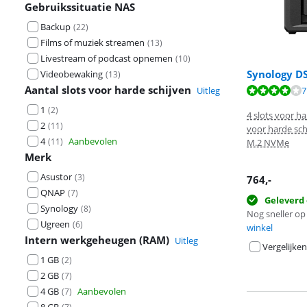
Gebruikssituatie NAS
Backup
(
22
)
Films of muziek streamen
(
13
)
Livestream of podcast opnemen
(
10
)
Synology D
Videobewaking
(
13
)
Aantal slots voor harde schijven
Beoordeling is 
Uitleg
7
Beoordeling is 
1
(
2
)
4 slots voor ha
2
(
11
)
voor harde schi
4
Aanbevolen
(
11
)
M.2 NVMe
Merk
Asustor
(
3
)
764
,-
QNAP
(
7
)
Geleverd 
Synology
(
8
)
Nog sneller op 
Ugreen
(
6
)
winkel
Intern werkgeheugen (RAM)
Uitleg
Vergelijken
1 GB
(
2
)
2 GB
(
7
)
4 GB
Aanbevolen
(
7
)