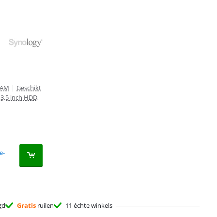
RAM
|
Geschikt
 3,5 inch HDD,
e-
gd
Gratis
ruilen
11 échte winkels