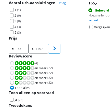
Aantal usb-aansluitingen
165
,-
Uitleg
1
(
1
)
Geleverd 
Nog sneller op 
2
(
9
)
winkel
3
(
8
)
4
Vergelijken
(
3
)
5
(
3
)
Prijs
Prijs
€
€
Reviewscore
(
4
)
Beoordeling is 10 van de 10.
en meer
(
22
)
Beoordeling is 8,0 van de 10.
en meer
(
22
)
Beoordeling is 6,0 van de 10.
en meer
(
22
)
Beoordeling is 4,0 van de 10.
en meer
(
22
)
Beoordeling is 2,0 van de 10.
Toon alles
Toon alleen op voorraad
Ja
(
23
)
Tweedekans