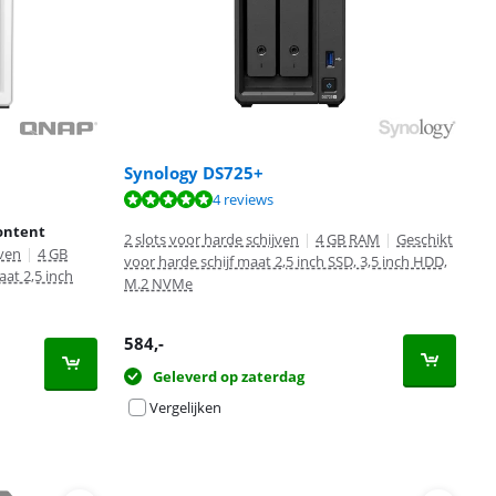
Synology DS725+
4 reviews
ontent
2 slots voor harde schijven
|
4 GB RAM
|
Geschikt
jven
|
4 GB
voor harde schijf maat 2,5 inch SSD, 3,5 inch HDD,
aat 2,5 inch
M.2 NVMe
584
,-
Geleverd op zaterdag
Vergelijken