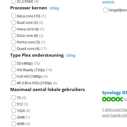
2x 2,5GbE
(
4
)
winkels
Processor kernen
Uitleg
Vergelijken
Deca core (10)
(
1
)
Dual core (2)
(
2
)
Hexa core (6)
(
1
)
Octa core (8)
(
2
)
Penta core (5)
(
1
)
Quad core (4)
(
17
)
Type Plex ondersteuning
Uitleg
SD (480p)
(
10
)
HD Ready (720p)
(
14
)
Full HD (1080p)
(
9
)
4K (Ultra HD) (2160p)
(
6
)
Maximaal aantal lokale gebruikers
Synology D
10
(
4
)
Beoordeling is 
Beoordeling is 
Beoordeling is 
2
512
(
3
)
1 slots voor ha
1024
(
4
)
voor harde sch
2048
(
1
)
4096
(
9
)