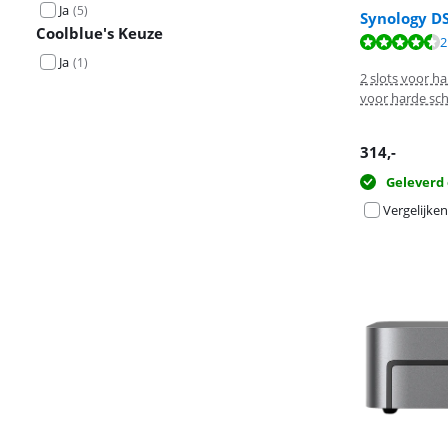
Ja
(
5
)
Synology D
Coolblue's Keuze
Beoordeling is 
Beoordeling is 
Beoordeling is 
2
Ja
(
1
)
2 slots voor ha
voor harde sch
314
,-
Geleverd 
Vergelijken