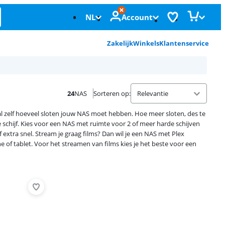
NL
Account
Zakelijk
Winkels
Klantenservice
24
NAS
Sorteren op
:
aal zelf hoeveel sloten jouw NAS moet hebben. Hoe meer sloten, des te
 schijf. Kies voor een NAS met ruimte voor 2 of meer harde schijven
 extra snel. Stream je graag films? Dan wil je een NAS met Plex
e of tablet. Voor het streamen van films kies je het beste voor een
Advertentie