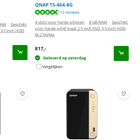
QNAP TS-464-8G
12 reviews
4 slots voor harde schijven
|
8 GB RAM
|
Geschikt
RAM
|
Geschikt
voor harde schijf maat 2,5 inch SSD, 3,5 inch HDD,
, 3,5 inch HDD
M.2 NVMe
817
,-
Geleverd op zaterdag
Vergelijken