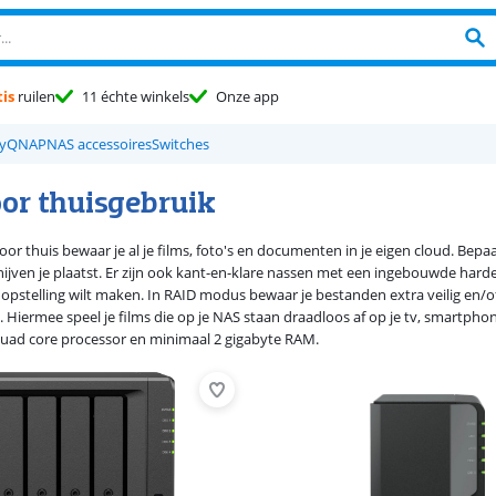
is
ruilen
11 échte winkels
Onze app
y
QNAP
NAS accessoires
Switches
or thuisgebruik
or thuis bewaar je al je films, foto's en documenten in je eigen cloud. Bep
ijven je plaatst. Er zijn ook kant-en-klare nassen met een ingebouwde harde
 opstelling wilt maken. In RAID modus bewaar je bestanden extra veilig en/of
 Hiermee speel je films die op je NAS staan draadloos af op je tv, smartphon
uad core processor en minimaal 2 gigabyte RAM.