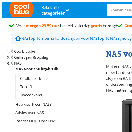
Bekijk alle
categorieën
Voor
morgen 23.59 uur
besteld, zaterdag
gratis
bezorgd
Grat
NAS
Top 10 interne harde schijven voor NAS
Top 10 NAS
Synolog
Zoekresultaten en sortering
NAS vo
Coolblue.be
Geheugen & opslag
NAS
Met een NAS vo
NAS voor thuisgebruik
meer harde sch
Coolblue's keuze
als je een RAID
ondersteuning.
Top 10
NAS met een q
Tweedekans
Hoe kies ik een NAS?
Advies over NAS
Interne HDD's voor NAS