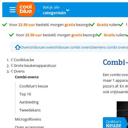
Bekijk alle
categorieën
Voor
23.59 uur
besteld, morgen
gratis
bezorgd
Gratis
ruilen
1
Voor
23.59 uur
besteld, morgen
gratis
bezorgd
Gratis
ruilen
Ovens
Inbouw ovens
Inbouw combi ovens
Siemens combi oven
Zoekresultaten en sortering
Combi
Coolblue.be
Grote keukenapparatuur
Ovens
Een combi oven
Combi-ovens
maar 1 apparaa
Coolblue's keuze
pizza's af. En
ook vrijstaande
Top 10
Aanbieding
Tweedekans
Microgolfovens
Oven accessoires