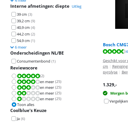
4 meer
Interne afmetingen: diepte
Uitleg
39 cm
(
3
)
39,2 cm
(
9
)
40,9 cm
(
4
)
44,2 cm
(
2
)
54,9 cm
(
1
)
Bosch CMG7
6 meer
Beoordeling is 
Beoordeling is 
4
Onderscheidingen NL/BE
Geschikt voor 
Consumentenbond
(
1
)
cm
|
Reinigin
Reviewscore
pyrolyse
|
Ber
(
2
)
Beoordeling is 10 van de 10.
en meer
(
25
)
Beoordeling is 8,0 van de 10.
1.329
,-
en meer
(
25
)
Beoordeling is 6,0 van de 10.
en meer
(
25
)
Morgen b
Beoordeling is 4,0 van de 10.
en meer
(
25
)
Beoordeling is 2,0 van de 10.
Vergelijken
Toon alles
Coolblue's Keuze
Ja
(
6
)