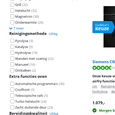
Grill
(
32
)
Hetelucht
(
32
)
Magnetron
(
30
)
Onderwarmte
(
26
)
7 meer
Reinigingsmethode
Uitleg
Pyrolyse
(
3
)
Katalyse
(
5
)
Hydrolyse
(
19
)
Wanden met coating
(
22
)
Siemens CM
Manueel
(
16
)
Beoordeling is 
Beoordeling is 
1
Beoordeling is 
Ontkalken
(
2
)
Extra functies oven
Onze keuze v
airfry functie
Automatische programma's
(
30
)
cm
|
Reinigin
Coolfront
(
5
)
hydrolyse
|
Be
Telescopische rails
(
5
)
Turbo hetelucht
(
24
)
1.079
,-
Zacht sluitende deur
(
23
)
Morgen b
Bereidingskwaliteit
Uitleg