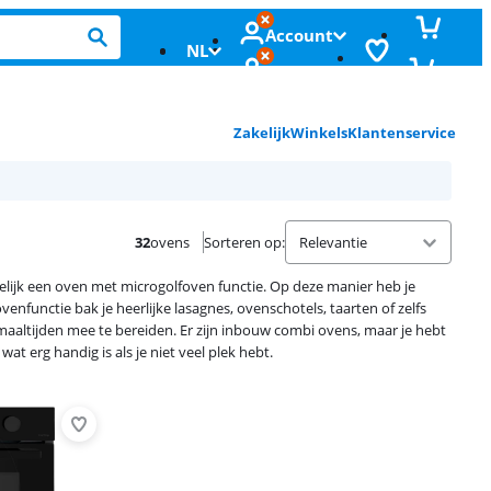
Account
NL
Zakelijk
Winkels
Klantenservice
32
ovens
Sorteren op
:
lijk een oven met microgolfoven functie. Op deze manier heb je
nfunctie bak je heerlijke lasagnes, ovenschotels, taarten of zelfs
 maaltijden mee te bereiden. Er zijn inbouw combi ovens, maar je hebt
t erg handig is als je niet veel plek hebt.
Advertentie