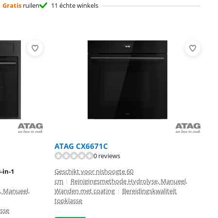
Gratis
ruilen
11 échte winkels
ATAG CX6671C
0 reviews
-in-1
Geschikt voor nishoogte 60
cm
|
Reinigingsmethode Hydrolyse, Manueel,
, Manueel,
Wanden met coating
|
Bereidingskwaliteit
topklasse
asse