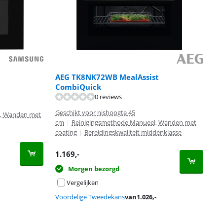
AEG TK8NK72WB MealAssist
CombiQuick
0 reviews
Geschikt voor nishoogte 45
e, Wanden met
cm
|
Reinigingsmethode Manueel, Wanden met
coating
|
Bereidingskwaliteit middenklasse
1.169
,-
Morgen bezorgd
Vergelijken
Voordelige Tweedekans
van
1.026
,-