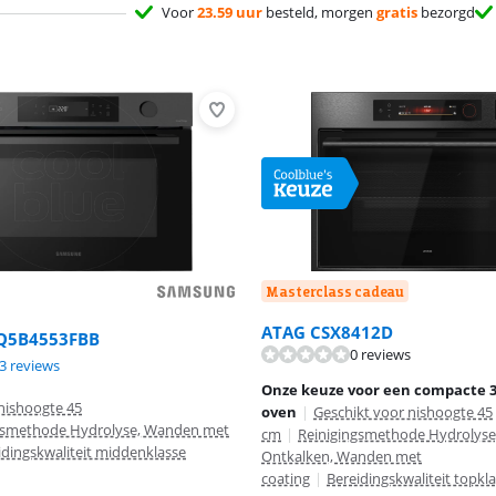
Voor
23.59 uur
besteld, morgen
gratis
bezorgd
Masterclass cadeau
ATAG CSX8412D
Q5B4553FBB
0 reviews
8,1 van de 10, gebaseerd op 43 reviews.
3 reviews
Onze keuze voor een compacte 3
nishoogte 45
oven
|
Geschikt voor nishoogte 45
gsmethode Hydrolyse, Wanden met
cm
|
Reinigingsmethode Hydrolyse
idingskwaliteit middenklasse
Ontkalken, Wanden met
coating
|
Bereidingskwaliteit topkl