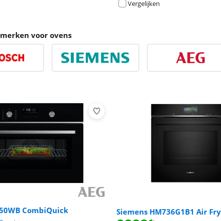
Vergelijken
e merken voor ovens
50WB CombiQuick
Siemens HM736G1B1 Air Fry