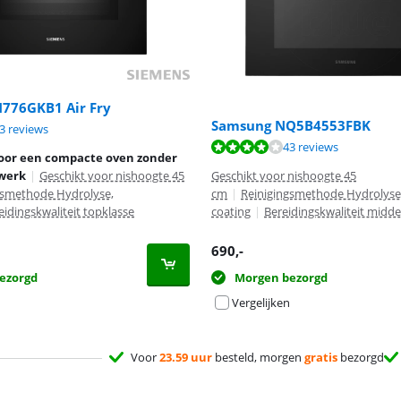
776GKB1 Air Fry
Samsung NQ5B4553FBK
9,1 van de 10, gebaseerd op 53 reviews.
3 reviews
8,1 van de 10, gebaseerd op 43 reviews.
43 reviews
oor een compacte oven zonder
werk
|
Geschikt voor nishoogte 45
Geschikt voor nishoogte 45
gsmethode Hydrolyse,
cm
|
Reinigingsmethode Hydrolys
eidingskwaliteit topklasse
coating
|
Bereidingskwaliteit midd
690
,-
ezorgd
Morgen bezorgd
Vergelijken
Voor
23.59 uur
besteld, morgen
gratis
bezorgd