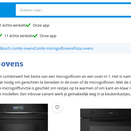
1 échte winkels
Onze app
11 échte winkels
Onze app
s
Bosch combi ovens
Combi microgolfovens
Pizza ovens
-ovens
 combineert het beste van een microgolfoven en een oven in 1. Het is name
t nodig om gerechten te bereiden in de oven of de microgolfoven. Met de ove
 de microgolffunctie is geschikt om restjes op te warmen of om kant-en-klaar
 modellen. Een inbouw variant werk je gemakkelijk weg in je keukenkastjes, wa