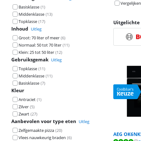
Vergelijken
Basisklasse
(
1
)
Middenklasse
(
13
)
Topklasse
(
17
)
Uitgelicht
Inhoud
Uitleg
Groot: 70 liter of meer
(
6
)
Normaal: 50 tot 70 liter
(
11
)
Klein: 25 tot 50 liter
(
12
)
Gebruiksgemak
Uitleg
Topklasse
(
11
)
Middenklasse
(
11
)
Basisklasse
(
7
)
Kleur
Antraciet
(
1
)
Zilver
(
5
)
Zwart
(
27
)
Aanbevolen voor type eten
Uitleg
Zelfgemaakte pizza
(
20
)
AEG OK6NK
Vlees nauwkeurig braden
(
6
)