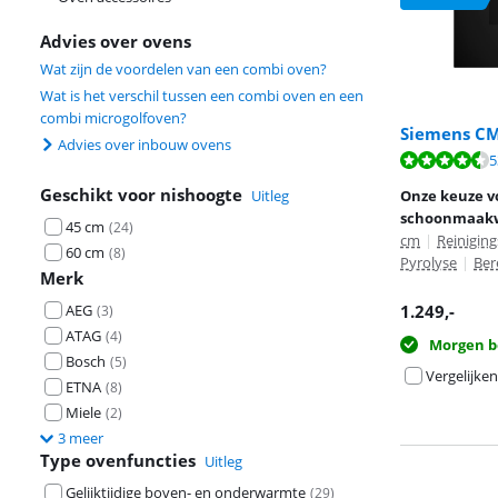
Advies over ovens
Wat zijn de voordelen van een combi oven?
Wat is het verschil tussen een combi oven en een
combi microgolfoven?
Siemens CM
Advies over inbouw ovens
Beoordeling is 
5
Beoordeling is 
Geschikt voor nishoogte
Uitleg
Onze keuze v
schoonmaak
45 cm
(
24
)
cm
|
Reinigin
60 cm
(
8
)
Pyrolyse
|
Ber
Merk
AEG
1.249
,-
(
3
)
ATAG
(
4
)
Morgen b
Bosch
(
5
)
Vergelijken
ETNA
(
8
)
Miele
(
2
)
3 meer
Type ovenfuncties
Uitleg
Gelijktijdige boven- en onderwarmte
(
29
)