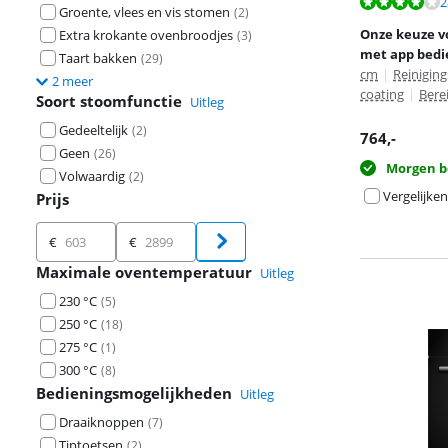
Beoordeling is 
2
Beoordeling is 
Beoordeling is 
Groente, vlees en vis stomen
(
2
)
Onze keuze v
Extra krokante ovenbroodjes
(
3
)
met app bedi
Taart bakken
(
29
)
cm
|
Reinigin
2 meer
coating
|
Bere
Soort stoomfunctie
Uitleg
Gedeeltelijk
(
2
)
764
,-
Geen
(
26
)
Morgen b
Volwaardig
(
2
)
Vergelijken
Prijs
Prijs
€
€
Maximale oventemperatuur
Uitleg
230 °C
(
5
)
250 °C
(
18
)
275 °C
(
1
)
300 °C
(
8
)
Bedieningsmogelijkheden
Uitleg
Draaiknoppen
(
7
)
Tiptoetsen
(
2
)