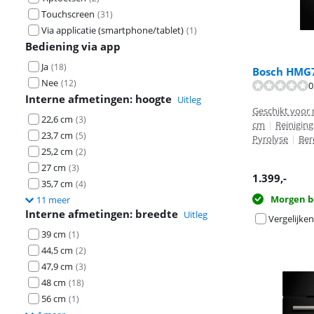
Touchscreen
(
31
)
Via applicatie (smartphone/tablet)
(
1
)
Bediening via app
Ja
(
18
)
Bosch HMG7
Nee
(
12
)
Beoordeling is 
0
Beoordeling is 
Interne afmetingen: hoogte
Uitleg
Geschikt voor 
22,6 cm
(
3
)
cm
|
Reinigin
23,7 cm
(
5
)
Pyrolyse
|
Ber
25,2 cm
(
2
)
27 cm
(
3
)
1.399
,-
35,7 cm
(
4
)
Morgen b
11 meer
Interne afmetingen: breedte
Uitleg
Vergelijken
39 cm
(
1
)
44,5 cm
(
2
)
47,9 cm
(
3
)
48 cm
(
18
)
56 cm
(
1
)