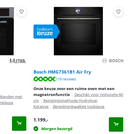
Bosch HMG7361B1 Air Fry
19 reviews
Onze keuze voor een ruime oven met een
magnetronfunctie
|
Geschikt voor nishoogte 60
 Wanden met
cm
|
Reinigingsmethode Hydrolyse,
enklasse
Katalyse
|
Bereidingskwaliteit topklasse
1.199
,-
Morgen bezorgd