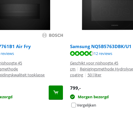
761B1 Air Fry
Samsung NQ5B5763DBK/U1
9,1 van de 10, gebaseerd op 4 reviews.
8,5 van de 10, gebaseerd op 12 reviews.
 reviews
12 reviews
nishoogte 45
Geschikt voor nishoogte 45
gsmethode
cm
|
Reinigingsmethode Hydrolys
eidingskwaliteit topklasse
coating
|
50 l liter
799
,-
ezorgd
Morgen bezorgd
Vergelijken