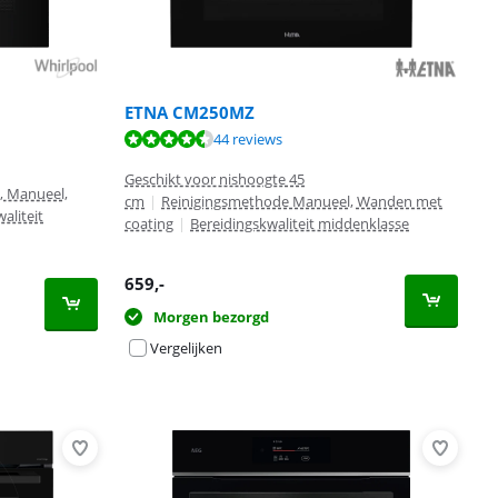
ETNA CM250MZ
44 reviews
Geschikt voor nishoogte 45
, Manueel,
cm
|
Reinigingsmethode Manueel, Wanden met
aliteit
coating
|
Bereidingskwaliteit middenklasse
659
,-
Morgen bezorgd
Vergelijken