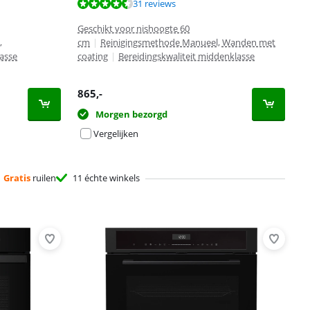
31 reviews
Geschikt voor nishoogte 60
,
cm
|
Reinigingsmethode Manueel, Wanden met
lasse
coating
|
Bereidingskwaliteit middenklasse
865
,-
Morgen bezorgd
Vergelijken
Gratis
ruilen
11 échte winkels