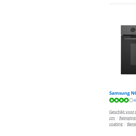
Samsung N
Beoordeling is 
4
Geschikt voor 
cm
|
Reinigin
coating
|
Bere