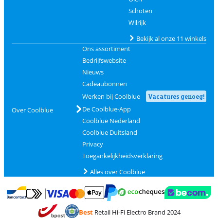
Schoten
Wilrijk
Bekijk al onze 11 winkels
Ons assortiment
Bedrijfswebsite
Nieuws
Cadeaubonnen
Werken bij Coolblue
Vacatures genoeg!
De Coolblue-App
Over Coolblue
Coolblue Nederland
Coolblue Duitsland
Privacy
Toegankelijkheidsverklaring
Alles over Coolblue
Betalen met MasterCard en Visa via ClickToPay
Betalen met Ecocheques
Betalen met Bancontact
Betalen met ApplePay
Webshop Trustmar
Betalen met PayPal
Best
Retail Hi-Fi Electro Brand 2024