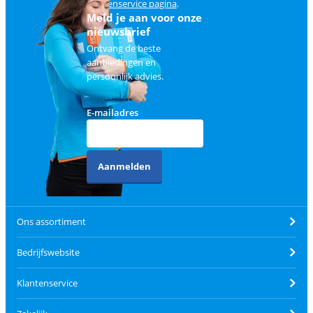
klantenservice pagina
.
Meld je aan voor onze
nieuwsbrief
Ontvang de beste
aanbiedingen en
persoonlijk advies.
E-mailadres
Aanmelden
Ons assortiment
Bedrijfswebsite
Klantenservice