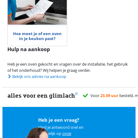
Hoe meet je of een oven
in je keuken past?
Hulp na aankoop
Heb je een oven gekocht en vragen over de installatie, het gebruik
of het onderhoud? Wij helpen je graag verder.
Bekijk ons advies na aankoop
alles voor een glimlach
Heb je een vraag?
Vind je antwoord snel en
makkelijk op
onze