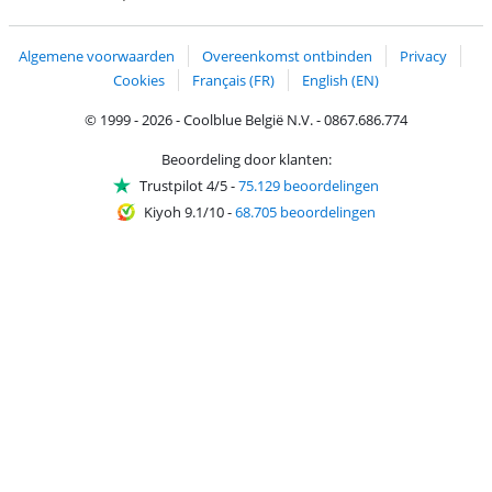
Trustprofile van Coolblue
Verzending en bezorging met bPost
Algemene voorwaarden
Overeenkomst ontbinden
Privacy
Cookies
Français (FR)
English (EN)
© 1999 - 2026 - Coolblue België N.V. - 0867.686.774
Beoordeling door klanten:
Trustpilot 4/5
-
75.129 beoordelingen
Kiyoh 9.1/10
-
68.705 beoordelingen