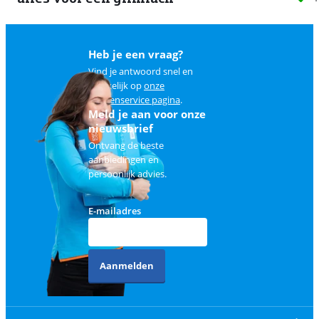
Heb je een vraag?
Vind je antwoord snel en
makkelijk op
onze
klantenservice pagina
.
Meld je aan voor onze
nieuwsbrief
Ontvang de beste
aanbiedingen en
persoonlijk advies.
E-mailadres
Aanmelden