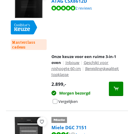
ATAG CSX8612D
Beoordeling is 9,8 van de 10, gebaseerd op 2 reviews.
2 reviews
Masterclass
cadeau
Onze keuze voor een ruime 3-in-1
oven
|
Inbouw
|
Geschikt voor
nishoogte 60 cm
|
Bereidingskwaliteit
topklasse
2.899
,-
Morgen bezorgd
Vergelijken
Miele DGC 7151