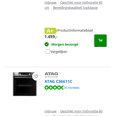
Inbouw
|
Geschikt voor nishoogte 45
cm
|
Bereidingskwaliteit topklasse
A+
Productinformatieblad
opent in nieuw tabblad
1.459
,-
Morgen bezorgd
Vergelijken
ATAG CS6611C
Beoordeling is 9,1 van de 10, gebaseerd op 6 reviews.
6 reviews
Inbouw
|
Geschikt voor nishoogte 60