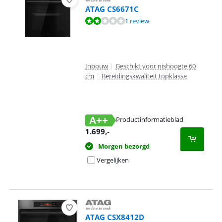
ATAG CS6671C
Beoordeling is 3,6 van de 10, gebaseerd op 1 review.
1 review
Inbouw
|
Geschikt voor nishoogte 60
cm
|
Bereidingskwaliteit topklasse
A++
Productinformatieblad
opent in nieuw tabblad
1.699
,-
Morgen bezorgd
Vergelijken
ATAG CSX8412D