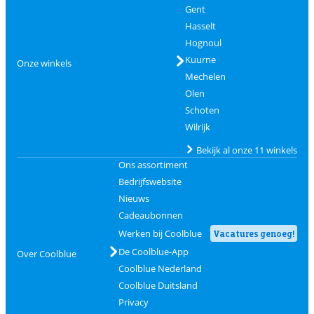
Gent
Hasselt
Hognoul
Kuurne
Onze winkels
Mechelen
Olen
Schoten
Wilrijk
Bekijk al onze 11 winkels
Ons assortiment
Bedrijfswebsite
Nieuws
Cadeaubonnen
Werken bij Coolblue
Vacatures genoeg!
De Coolblue-App
Over Coolblue
Coolblue Nederland
Coolblue Duitsland
Privacy