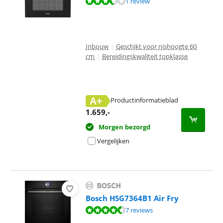
Beoordeling is 6,8 van de 10, gebaseerd op 1 review.
1 review
Inbouw
|
Geschikt voor nishoogte 60
cm
|
Bereidingskwaliteit topklasse
A+
Productinformatieblad
opent in nieuw tabblad
1.659
,-
Morgen bezorgd
Vergelijken
Bosch HSG7364B1 Air Fry
Beoordeling is 8,7 van de 10, gebaseerd op 7 reviews.
7 reviews