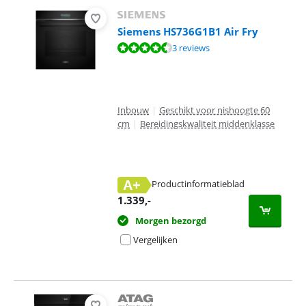
Siemens HS736G1B1 Air Fry
Beoordeling is 9,3 van de 10, gebaseerd op 3 reviews.
3 reviews
Inbouw
|
Geschikt voor nishoogte 60
cm
|
Bereidingskwaliteit middenklasse
A+
Productinformatieblad
opent in nieuw tabblad
1.339
,-
Morgen bezorgd
Vergelijken