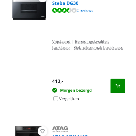
Steba DG30
Beoordeling is 7,4 van de 10, gebaseerd op 2 reviews.
2 reviews
Vrijstaand
|
Bereidingskwaliteit
topklasse
|
Gebruiksgemak basisklasse
413
,-
Morgen bezorgd
Vergelijken