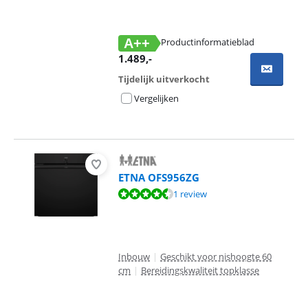
A++
Productinformatieblad
opent in nieuw tabblad
1.489
,-
Tijdelijk uitverkocht
Vergelijken
ETNA OFS956ZG
Beoordeling is 8,8 van de 10, gebaseerd op 1 review.
1 review
Inbouw
|
Geschikt voor nishoogte 60
cm
|
Bereidingskwaliteit topklasse