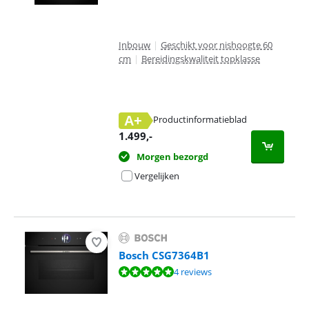
Inbouw
|
Geschikt voor nishoogte 60
cm
|
Bereidingskwaliteit topklasse
A+
Productinformatieblad
opent in nieuw tabblad
1.499
,-
Morgen bezorgd
Vergelijken
Bosch CSG7364B1
Beoordeling is 9,7 van de 10, gebaseerd op 4 reviews.
4 reviews