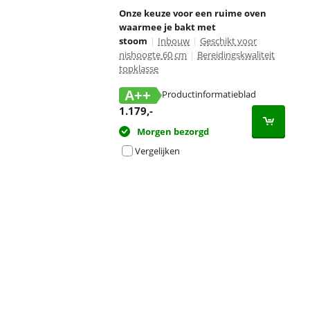
Onze keuze voor een ruime oven
waarmee je bakt met
stoom
|
Inbouw
|
Geschikt voor
nishoogte 60 cm
|
Bereidingskwaliteit
topklasse
A++
Productinformatieblad
opent in nieuw tabblad
1.179
,-
Morgen bezorgd
Vergelijken
Advertentie