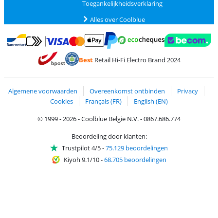
Toegankelijkheidsverklaring
Alles over Coolblue
Betalen met MasterCard en Visa via ClickToPay
Betalen met Ecocheques
Betalen met Bancontact
Betalen met ApplePay
Webshop Trustmar
Betalen met PayPal
Best
Retail Hi-Fi Electro Brand 2024
Trustprofile van Coolblue
Verzending en bezorging met bPost
Algemene voorwaarden
Overeenkomst ontbinden
Privacy
Cookies
Français (FR)
English (EN)
© 1999 - 2026 - Coolblue België N.V. - 0867.686.774
Beoordeling door klanten:
Trustpilot 4/5
-
75.129 beoordelingen
Kiyoh 9.1/10
-
68.705 beoordelingen