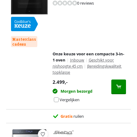
0 reviews
Masterclass
cadeau
Onze keuze voor een compacte 3-in-
1 oven
|
Inbouw
|
Geschikt voor
nishoogte 45 cm
|
Bereidingskwaliteit
topklasse
2.499
,-
Morgen bezorgd
Vergelijken
Gratis
ruilen