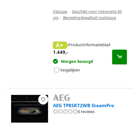
Inbouw
|
Geschikt voor nishoogte 45
cm
|
Bereidingskwaliteit topklasse
A+
Productinformatieblad
opent in nieuw tabblad
1.449
,-
Morgen bezorgd
Vergelijken
AEG TP8SK72WB SteamPro
0 reviews