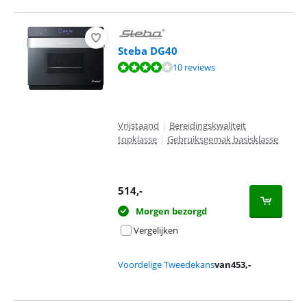
Steba DG40
Beoordeling is 7,7 van de 10, gebaseerd op 10 reviews.
10 reviews
Vrijstaand
|
Bereidingskwaliteit
topklasse
|
Gebruiksgemak basisklasse
514
,-
Morgen bezorgd
Vergelijken
Voordelige Tweedekans
van
453
,-