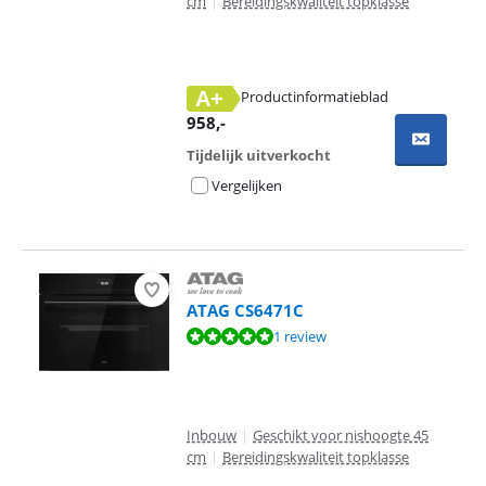
cm
|
Bereidingskwaliteit topklasse
A+
Productinformatieblad
opent in nieuw tabblad
958
,-
Tijdelijk uitverkocht
Vergelijken
ATAG CS6471C
Beoordeling is 9,6 van de 10, gebaseerd op 1 review.
1 review
Inbouw
|
Geschikt voor nishoogte 45
cm
|
Bereidingskwaliteit topklasse