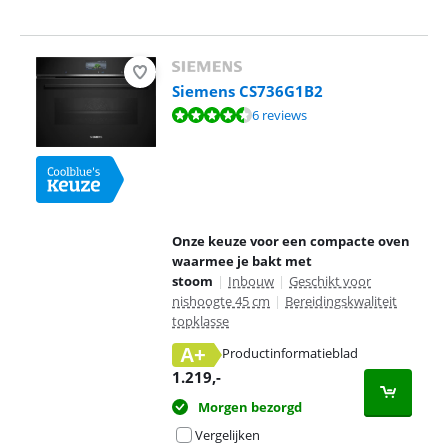
Siemens CS736G1B2
Beoordeling is 9,0 van de 10, gebaseerd op 6 reviews.
6 reviews
Onze keuze voor een compacte oven
waarmee je bakt met
stoom
|
Inbouw
|
Geschikt voor
nishoogte 45 cm
|
Bereidingskwaliteit
topklasse
A+
Productinformatieblad
opent in nieuw tabblad
1.219
,-
Morgen bezorgd
Vergelijken