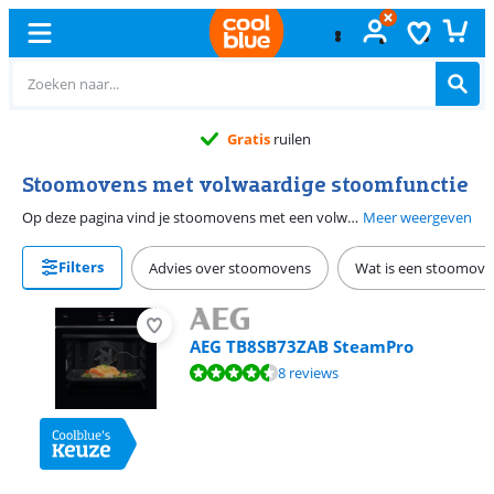
Gratis
ruilen
Stoomovens met volwaardige stoomfunctie
Op deze pagina vind je stoomovens met een volwaardige stoomfunctie. Ovens met deze functie zijn geschikt om volledige maaltijden in te garen. Koken met stoom is een stuk gezonder, omdat je geen gebruik maakt van boter of olie. Bovendien blijft de smaak en vitamines van je eten behouden. Alles wat je normaal in een pan zou koken, leg je nu in de oven. Denk aan aardappelen, groentes en vis. Maar ook pasta, rijst of gedroogd fruit stoom je gemakkelijk gaar. Heb je een stoomoven, dan heb je in principe geen kookplaat meer nodig omdat je je eten in de oven 'kookt'.
Meer weergeven
Filters
Advies over stoomovens
Wat is een stoomove
AEG TB8SB73ZAB SteamPro
Beoordeling is 9,1 van de 10, gebaseerd op 8 reviews.
8 reviews