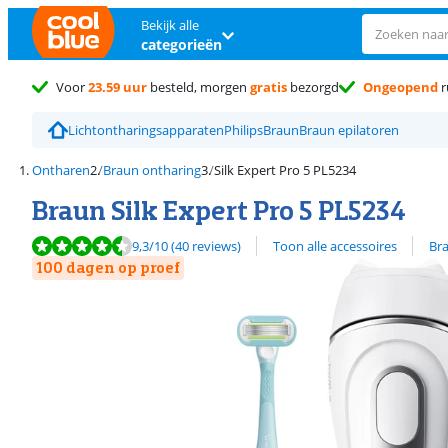
Bekijk alle
categorieën
Voor
23.59 uur
besteld, morgen
gratis
bezorgd
Ongeopend
r
Lichtontharingsapparaten
Philips
Braun
Braun epilatoren
Ontharen
Braun ontharing
Silk Expert Pro 5 PL5234
Braun Silk Expert Pro 5 PL5234
Beoordeling is 9,3 van de 10, gebaseerd op 40 reviews.
Bekijk alle
9,3
/10
(40 reviews)
Toon alle accessoires
Bra
100 dagen op proef