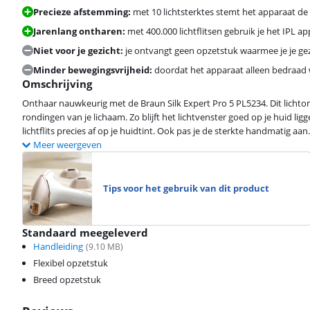
Precieze afstemming:
met 10 lichtsterktes stemt het apparaat de l
Jarenlang ontharen:
met 400.000 lichtflitsen gebruik je het IPL a
Niet voor je gezicht:
je ontvangt geen opzetstuk waarmee je je gezi
Minder bewegingsvrijheid:
doordat het apparaat alleen bedraad w
Omschrijving
Onthaar nauwkeurig met de Braun Silk Expert Pro 5 PL5234. Dit lichton
rondingen van je lichaam. Zo blijft het lichtvenster goed op je huid li
lichtflits precies af op je huidtint. Ook pas je de sterkte handmatig aan
Meer weergeven
Tips voor het gebruik van dit product
Standaard meegeleverd
Handleiding
(
9.10
MB)
Flexibel opzetstuk
Breed opzetstuk