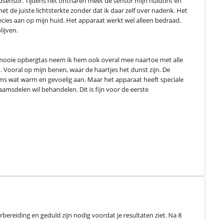
uidsensor. Tijdens het ontharen meet de sensor mijn huidtint en 
et de juiste lichtsterkte zonder dat ik daar zelf over nadenk. Het 
recies aan op mijn huid. Het apparaat werkt wel alleen bedraad. 
ijven.
de mooie opbergtas neem ik hem ook overal mee naartoe met alle 
n. Vooral op mijn benen, waar de haartjes het dunst zijn. De 
oms wat warm en gevoelig aan. Maar het apparaat heeft speciale 
aamsdelen wil behandelen. Dit is fijn voor de eerste 
ereiding en geduld zijn nodig voordat je resultaten ziet. Na 8 