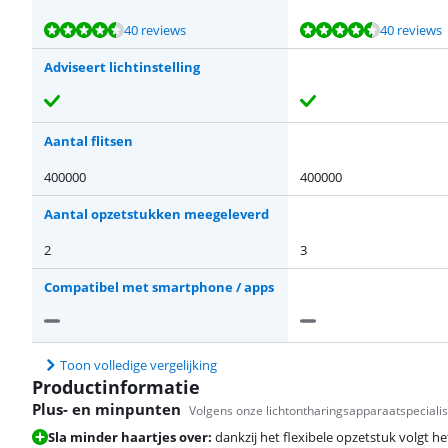
Beoordeling is 9,3 van de 10, gebaseerd op 40 reviews.
Beoordeling is 9,3 van de 10, gebaseerd op 40 reviews.
Beoordeling is 9,1 van de 10, gebaseerd op 90 reviews.
Beoordeling is 9,1 van de 10, gebaseerd op 90 reviews.
Beoordeling is 9,3 van de 10, gebaseerd op 40 reviews.
40 reviews
40 reviews
Adviseert lichtinstelling
Aantal flitsen
400000
400000
Aantal opzetstukken meegeleverd
2
3
Compatibel met smartphone / apps
Toon volledige vergelijking
Productinformatie
Plus- en minpunten
Volgens onze lichtontharingsapparaatspecialis
Sla minder haartjes over:
dankzij het flexibele opzetstuk volgt he