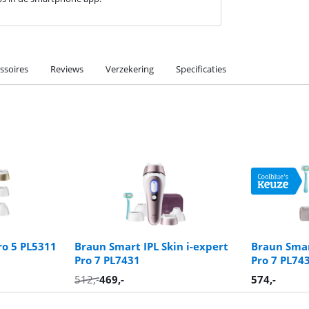
ssoires
Reviews
Verzekering
Specificaties
ro 5 PL5311
Braun Smart IPL Skin i-expert
Braun Smar
Pro 7 PL7431
Pro 7 PL74
512
,-
469
,-
574
,-