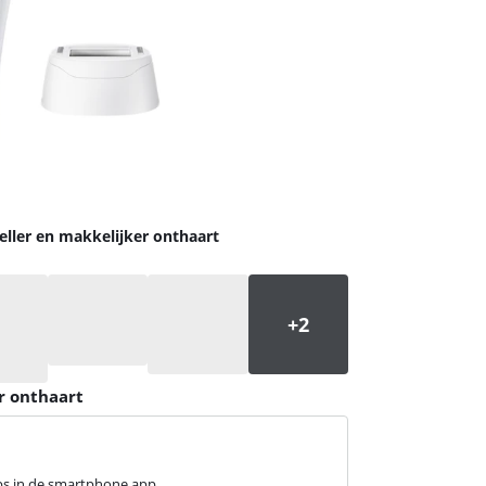
ller en makkelijker onthaart
r onthaart
ips in de smartphone app.