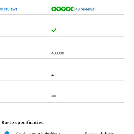
90 reviews
40 reviews
400000
4
Korte specificaties
Geschikt voor huidskleur
Beige, Lichtbruin,