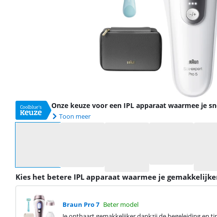
Onze keuze voor een IPL apparaat waarmee je sne
Toon meer
Selecteer een optie
Kies het betere IPL apparaat waarmee je gemakkelijke
Braun Pro 7
Beter model
Je onthaart gemakkelijker dankzij de begeleiding en t