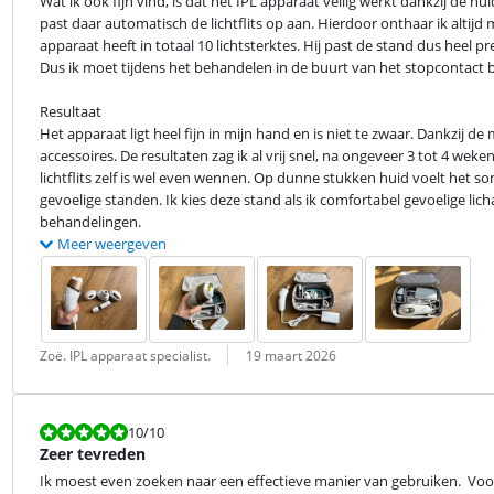
Wat ik ook fijn vind, is dat het IPL apparaat veilig werkt dankzij de h
past daar automatisch de lichtflits op aan. Hierdoor onthaar ik altijd m
apparaat heeft in totaal 10 lichtsterktes. Hij past de stand dus heel p
Dus ik moet tijdens het behandelen in de buurt van het stopcontact bl
Resultaat

Het apparaat ligt heel fijn in mijn hand en is niet te zwaar. Dankzij 
accessoires. De resultaten zag ik al vrij snel, na ongeveer 3 tot 4 weke
lichtflits zelf is wel even wennen. Op dunne stukken huid voelt het s
gevoelige standen. Ik kies deze stand als ik comfortabel gevoelige lich
behandelingen.
Meer weergeven
Beoordeling door:
Datum:
Zoë. IPL apparaat specialist.
19 maart 2026
Beoordeling is 10 van de 10.
10
/10
Zeer tevreden
Ik moest even zoeken naar een effectieve manier van gebruiken.  Voorb