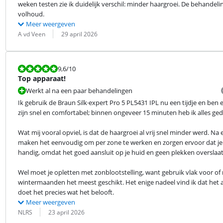
weken testen zie ik duidelijk verschil: minder haargroei. De behandel
volhoud.
Meer weergeven
Beoordeling door:
Datum:
A vd Veen
29 april 2026
Beoordeling is 9,6 van de 10.
9,6
/10
Top apparaat!
Werkt al na een paar behandelingen
Ik gebruik de Braun Silk·expert Pro 5 PL5431 IPL nu een tijdje en ben
zijn snel en comfortabel; binnen ongeveer 15 minuten heb ik alles ge
Wat mij vooral opviel, is dat de haargroei al vrij snel minder werd. Na 
maken het eenvoudig om per zone te werken en zorgen ervoor dat je pr
handig, omdat het goed aansluit op je huid en geen plekken overslaat
Wel moet je opletten met zonblootstelling, want gebruik vlak voor of 
wintermaanden het meest geschikt. Het enige nadeel vind ik dat het a
doet het precies wat het belooft.
Meer weergeven
Beoordeling door:
Datum:
NLRS
23 april 2026