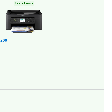
Beste keuze
4200