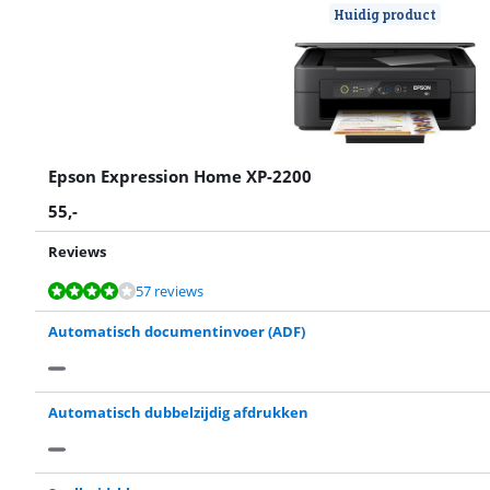
Huidig product
Epson Expression Home XP-2200
55
,-
Reviews
Beoordeling is 7,9 van de 10, gebaseerd op 57 reviews.
Beoordeling is 8,4 van de 10, gebaseerd op 29 reviews.
57 reviews
Automatisch documentinvoer (ADF)
Automatisch dubbelzijdig afdrukken