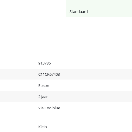
Standaard
913786
C11CK67403
Epson
2 jaar
Via Coolblue
Klein