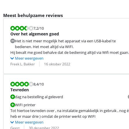
Meest behulpzame reviews
Beoordeling is 7,2 van de 10.
7,2
/10
Over het algemeen goed
Het is niet meer mogelijk het apparaat via een USB-kabel te
bedienen. Het moet altijd via WIFI.
Hij bevalt me goed behalve dat de bediening altijd via Wifi moet gaan.
Meer weergeven
Beoordeling door:
Datum:
Freek L. Bakker
16 oktober 2022
Beoordeling is 8,4 van de 10.
8,4
/10
Tevreden
dag na bestelling al geleverd
WIFI printer
Tot hiertoe tevreden over , na instalatie gemakkelijk in gebruik , nog 
heb er maar drie ) omdat de printer werkt op WIFI
Meer weergeven
Beoordeling door:
Datum:
Geert
30 december 2022