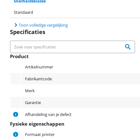
Snelheidsklasse
Standaard
Toon volledige vergelijking
Specificaties
Product
Product
Artikelnummer
Fabrikantcode
Merk
Garantie
Afhandeling van je defect
Fysieke eigenschappen
Fysieke eigenschappen
Formaat printer