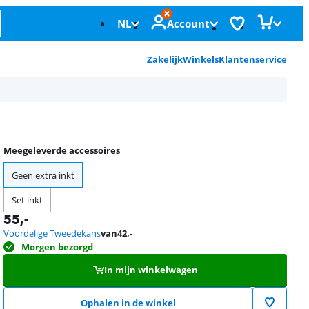
NL
Account
Zakelijk
Winkels
Klantenservice
Meegeleverde accessoires
Geen extra inkt
Set inkt
55
,-
Voordelige Tweedekans
van
42
,-
Morgen bezorgd
In mijn winkelwagen
Ophalen in de winkel