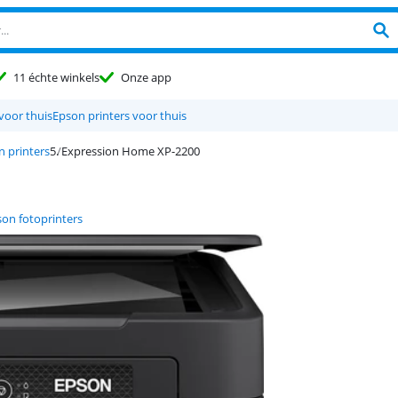
11 échte winkels
Onze app
voor thuis
Epson printers voor thuis
n printers
Expression Home XP-2200
on fotoprinters