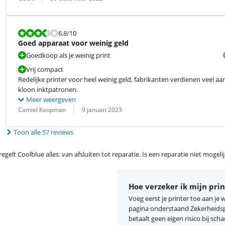
Beoordeling is 6,8 van de 10.
6,8
/10
Goed apparaat voor weinig geld
Goedkoop als je weinig print
Vrij compact
Redelijke printer voor heel weinig geld, fabrikanten verdienen veel aa
kloon inktpatronen.
Meer weergeven
Beoordeling door:
Datum:
Camiel Koopman
9 januari 2023
Toon alle 57 reviews
egelt Coolblue alles: van afsluiten tot reparatie. Is een reparatie niet mogel
Hoe verzeker ik mijn prin
Voeg eerst je printer toe aan je
pagina onderstaand Zekerheidspa
betaalt geen eigen risico bij scha