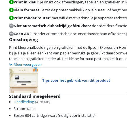
Print in kleur:
je drukt ook afbeeldingen, tabellen en grafieken in k
Klein formaat:
je zet de printer makkelijk op je bureau of bergt he
Print zonder router:
met wifi direct verbind je je apparaat rechtst
Niet automatisch dubbelzijdig afdrukken:
doordat deze functie
Geen ADF:
zonder automatische documentinvoer scan of kopieer j
Omschrijving
Print kleurenafbeeldingen en grafieken met de Epson Expression Home 
bij je als je alleen één kant van papier bedrukt. Je gebruikt daardoor w
tabellen en grafieken helder af. Het kleine formaat past makkelijk op je
Meer weergeven
Tips voor het gebruik van dit product
Standaard meegeleverd
Handleiding
(
4.28
MB)
Stroomkabel
Epson 604 cartridge zwart (nodig voor installatie)