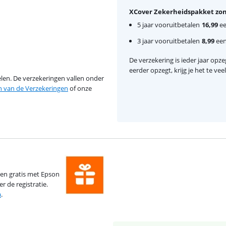
XCover Zekerheidspakket zon
5 jaar vooruitbetalen
16,99
ee
3 jaar vooruitbetalen
8,99
eenm
De verzekering is ieder jaar opzeg
eerder opzegt, krijg je het te ve
en. De verzekeringen vallen onder
van de Verzekeringen
of onze
den gratis met Epson
r de registratie.
a
.