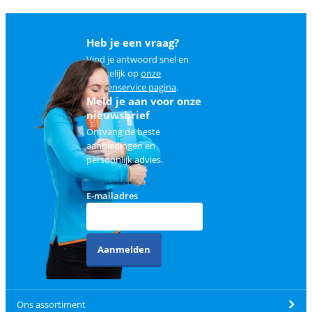
Heb je een vraag?
Vind je antwoord snel en
makkelijk op
onze
klantenservice pagina
.
Meld je aan voor onze
nieuwsbrief
Ontvang de beste
aanbiedingen en
persoonlijk advies.
E-mailadres
Aanmelden
Ons assortiment