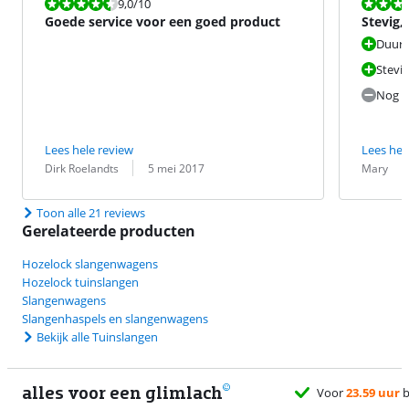
Beoordeling is 9,0 van de 10.
Beoordeling i
9,0
/10
Goede service voor een goed product
Stevig,
verrijd
Duur
Stevig
Nog we
Lees hele review
Lees hel
Beoordeling door:
Datum:
Beoordeling 
Datum:
Dirk Roelandts
5 mei 2017
Mary
Toon alle 21 reviews
Gerelateerde producten
Hozelock slangenwagens
Hozelock tuinslangen
Slangenwagens
Slangenhaspels en slangenwagens
Bekijk alle Tuinslangen
alles voor een glimlach