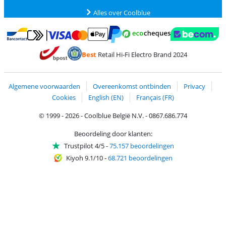
Alles over Coolblue
Betalen met MasterCard en Visa via ClickToPay
Betalen met Ecocheques
Betalen met Bancontact
Betalen met ApplePay
Webshop Trustmar
Betalen met PayPal
Best
Retail Hi-Fi Electro Brand 2024
Trustprofile van Coolblue
Verzending en bezorging met bPost
Algemene voorwaarden
Overeenkomst ontbinden
Privacy
Cookies
English (EN)
Français (FR)
© 1999 - 2026 - Coolblue België N.V. - 0867.686.774
Beoordeling door klanten:
Trustpilot 4/5
-
75.157 beoordelingen
Kiyoh 9.1/10
-
68.721 beoordelingen