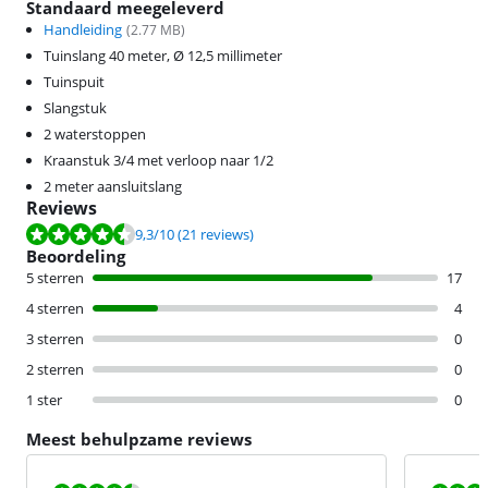
Standaard meegeleverd
Handleiding
(
2.77
MB)
Tuinslang 40 meter, Ø 12,5 millimeter
Tuinspuit
Slangstuk
2 waterstoppen
Kraanstuk 3/4 met verloop naar 1/2
2 meter aansluitslang
Reviews
Beoordeling is 9,3 van de 10, gebaseerd op 21 reviews.
9,3
/10
(21 reviews)
Beoordeling
5 sterren
17
4 sterren
4
3 sterren
0
2 sterren
0
1 ster
0
Meest behulpzame reviews