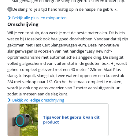
slangenwagen en bergt de slang na gebruik snel en knikvrij op.
De slang rol je altijd handmatig op in de haspel na gebruik.
Bekijk alle plus- en minpunten
Omschrijving
Wil je een toptuin, dan werk je met de beste materialen. Dit is iets
wat ze bij Hozelock ook heel goed doorhebben. Vandaar dat zij zijn
gekomen met Fast Cart Slangenwagen 40m. Deze innovatieve
slangenwagen is voorzien van het handige "Easy Rewind"-
oprolmechanisme met automatische slanggeleiding. De slang zit
volledig afgeschermd van vuil en stof in de gesloten box. Hij wordt
geheel compleet geleverd met een 40 meter 12,5mm Maxi Plus-
slang, tuinspuit, slangstuk, twee waterstoppen en een kraanstuk
3/4 met verloop naar 1/2. Om het helemaal compleet te maken,
wordt je ook nog eens voorzien van 2 meter aansluitgarnituur
zodat je meteen aan de slag kunt.
Bekijk volledige omschrijving
Tips voor het gebruik van dit
product