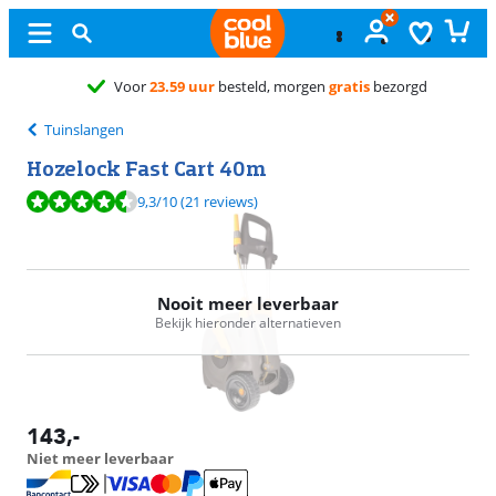
Gratis
ruile
Tuinslangen
Hozelock Fast Cart 40m
Beoordeling is 9,3 van de 10, gebaseerd op 21 reviews.
9,3
/10
(21 reviews)
Nooit meer leverbaar
Bekijk hieronder alternatieven
143
,-
Niet meer leverbaar