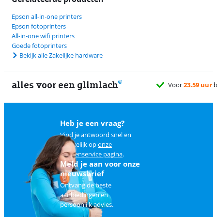
Epson all-in-one printers
Epson fotoprinters
All-in-one wifi printers
Goede fotoprinters
Bekijk alle Zakelijke hardware
alles voor een glimlach
Heb je een vraag?
Vind je antwoord snel en
makkelijk op
onze
klantenservice pagina
.
Meld je aan voor onze
nieuwsbrief
Ontvang de beste
aanbiedingen en
persoonlijk advies.