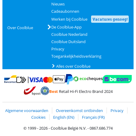
Nieuws
Cadeaubonnen
Werken bij Coolblue
Vacatures genoeg!
De Coolblue-App
Over Coolblue
Coolblue Nederland
Coolblue Duitsland
Privacy
Toegankelijkheidsverklaring
Alles over Coolblue
Betalen met MasterCard en Visa via ClickToPay
Betalen met Ecocheques
Betalen met Bancontact
Betalen met ApplePay
Webshop Trustmar
Betalen met PayPal
Best
Retail Hi-Fi Electro Brand 2024
Trustprofile van Coolblue
Verzending en bezorging met bPost
Algemene voorwaarden
Overeenkomst ontbinden
Privacy
Cookies
English (EN)
Français (FR)
© 1999 - 2026 - Coolblue België N.V. - 0867.686.774