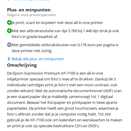
Plus- en minpunten
Volgens onze printerspecialist
Je print, scant en kopieert met deze all-in-one printer.
Met een afdrukresolutie van dpi 5.760 bij 1.440 dpi druk je ook
foto's in goede kwaliteit af.
Met gemiddelde verbruikskosten van 0,176 euro per pagina is
deze printer niet zuinig.
Bekijk alle plus- en minpunten
Omschrijving
De Epson Expression Premium XP-7100 is een all-in-one
inkjetprinter speciaal om foto's mee af te drukken. Dankzij de 5
individuele cartridges print je foto's met een mooi contrast, ook
zonder witrand. Met de automatische documentinvoer (ADF) scan
je een stapel papier die je makkelijk samenvoegt tot 1 digitaal
document. Bewaar het fotopapier en printpapier in twee aparte
papierlades. De printer heeft een groot touchscreen, waarmee je
foto's afdrukt zonder dat je je computer nodig hebt. Tot slot
gebruik je de XP-7100 ook om kalenders en wenskaarten te maken
en print je ook op speciale bedrukbare CD's en DVD's.