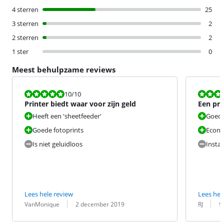
4 sterren
25
3 sterren
2
2 sterren
2
1 ster
0
Meest behulpzame reviews
Beoordeling is 10 van de 10.
Beoordeling i
10
/10
Printer biedt waar voor zijn geld
Een pri
bevalt
Heeft een 'sheetfeeder'
Goede 
Goede fotoprints
Econo
Is niet geluidloos
Instal
Lees hele review
Lees hel
Beoordeling door:
Datum:
Beoordeling 
Datum:
VanMonique
2 december 2019
RJ
9 