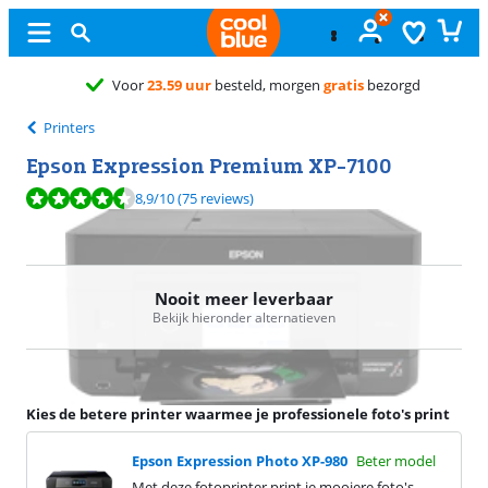
Gratis
rui
Printers
Epson Expression Premium XP-7100
Beoordeling is 8,9 van de 10, gebaseerd op 75 reviews.
8,9
/10
(75 reviews)
Nooit meer leverbaar
Bekijk hieronder alternatieven
Kies de betere printer waarmee je professionele foto's print
Epson Expression Photo XP-980
Beter model
Met deze fotoprinter print je mooiere foto's.