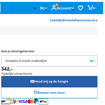
NL
Account
Zakelijk
Winkels
Klantenservice
Kies je stoomgenerator
Verwijder kreukels makkelijker
342
,-
Tijdelijk uitverkocht
Houd mij op de hoogte
Bewaar voor later