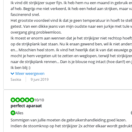
Ik vind dit strijkijzer super fijn. Ik heb hem nu een maand in gebruik
af heb. Begrijp me niet verkeerd, ik heb een hekel aan strijken, maar v
fascinerend snel.

Het grootste voordeel vind ik dat je geen temperatuur in hoeft te stell
getest. Van een dikke jeans van mijn oudste naar een jurkje met tule v
overgang ging probleemloos.

Ik moest er enorm aan wennen dat je het strijkijzer niet rechtop hoef
op de strijkplank laat staan. Nu ik eraan gewend ben, wil ik niet ande
en... Misschien heel stom. Ik vind het heerlijk dat ik van dat eeuwige 
mocht je hem vergeten uit te zetten en weglopen, terwijl het strijkijzer
naar de strijkplank rennen... Dan is je blouse nog intact (hoe dan!!) en je s
Ik ben blij :)
Meer weergeven
Beoordeling door:
Datum:
Saskia
9 juni 2019
Beoordeling is 10 van de 10.
10
/10
perfect aparaat
Alles
Sommigen van jullie moeten de gebruikershandleiding goed lezen.

Indien de stoomknop op het strijkijzer 2x achter elkaar wordt gedru