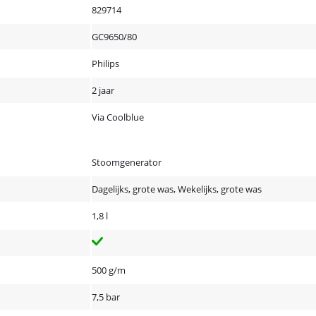
829714
GC9650/80
Philips
2 jaar
Via Coolblue
Stoomgenerator
Dagelijks, grote was, Wekelijks, grote was
1,8 l
500 g/m
7,5 bar