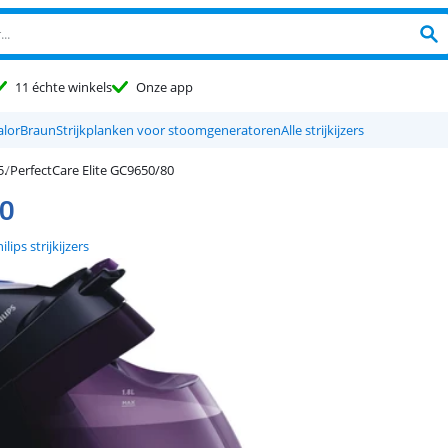
11 échte winkels
Onze app
alor
Braun
Strijkplanken voor stoomgeneratoren
Alle strijkijzers
PerfectCare Elite GC9650/80
80
ilips strijkijzers