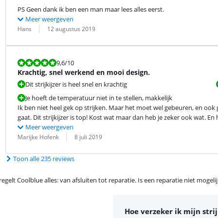
PS Geen dank ik ben een man maar lees alles eerst.
Meer weergeven
Beoordeling door:
Datum:
Hans
12 augustus 2019
Beoordeling is 9,6 van de 10.
9,6
/10
Krachtig, snel werkend en mooi design.
Dit strijkijzer is heel snel en krachtig
Je hoeft de temperatuur niet in te stellen, makkelijk
Ik ben niet heel gek op strijken. Maar het moet wel gebeuren, en ook g
gaat. Dit strijkijzer is top! Kost wat maar dan heb je zeker ook wat. En h
Meer weergeven
Beoordeling door:
Datum:
Marijke Hofenk
8 juli 2019
Toon alle 235 reviews
egelt Coolblue alles: van afsluiten tot reparatie. Is een reparatie niet mogel
Hoe verzeker ik mijn strij