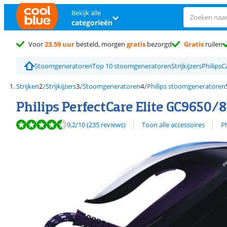
Bekijk alle
categorieën
Voor
23.59 uur
besteld, morgen
gratis
bezorgd
Gratis
ruilen
Stoomgeneratoren
Top 10 stoomgeneratoren
Strijkijzers
Philips
C
Strijken
Strijkijzers
Stoomgeneratoren
Philips stoomgeneratoren
Philips PerfectCare Elite GC9650/
Beoordeling is 9,2 van de 10, gebaseerd op 235 reviews.
Bekijk alle
9,2
/10
(235 reviews)
Toon alle accessoires
Ph