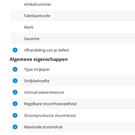
Product
Artikelnummer
Fabrikantcode
Merk
Garantie
Afhandeling van je defect
Algemene eigenschappen
Algemene eigenschappen
Type strijkijzer
Strijkbehoefte
Inhoud waterreservoir
Regelbare stoomhoeveelheid
Stoomproductie stoomstoot
Maximale stoomdruk