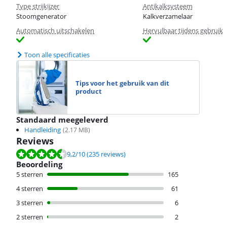
Type strijkijzer
Antikalksysteem
Stoomgenerator
Kalkverzamelaar
Automatisch uitschakelen
Hervulbaar tijdens gebruik
Toon alle specificaties
Tips voor het gebruik van dit
product
Standaard meegeleverd
Handleiding
(
2.17
MB)
Reviews
Beoordeling is 9,2 van de 10, gebaseerd op 235 reviews.
9,2
/10
(235 reviews)
Beoordeling
5 sterren
165
4 sterren
61
3 sterren
6
2 sterren
2