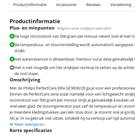
Productinformatie
Accessoires
Reviews
Verzekering
Productinformatie
Plus- en minpunten
Volgens onze strijkijzerspecialist
De hoge stoomstoot van 500 gram per minuut rekent snel af met h
De temperatuur- en stoominstelling wordt automatisch aangepast zod
strijkt.
Het waterreservoir is afneembaar, hierdoor vul je deze gemakkelijk 
Het is niet mogelijk om het strijkijzer rechtop te zetten op de achte
de zool staan.
Omschrijving
Met de Philips PerfectCare Elite GC9630/20 ga je voor een professioneel s
binnen de PerfectCare serie staat namelijk voor een lichtgewicht strij
stoomstoot van 500 gram per minuut strijk je gemakkelijk kreukels uit d
snel weer glad. De stoomgenerator past zelf de temperatuur en stoomh
je meerdere kledingstukken aan één stuk door. Je stoomt ook je gordi
Als je 'm na gebruik niet uitzet, schakelt hij na verloop van tijd automat
Meer weergeven
Korte specificaties