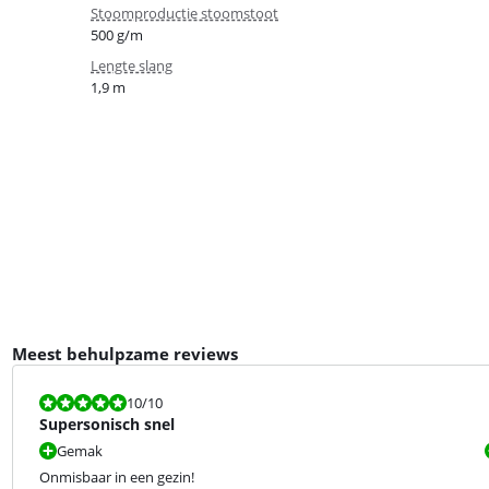
Stoomproductie stoomstoot
500 g/m
Lengte slang
1,9 m
Meest behulpzame reviews
Beoordeling is 10 van de 10.
10
/10
Supersonisch snel
Gemak
Onmisbaar in een gezin!
