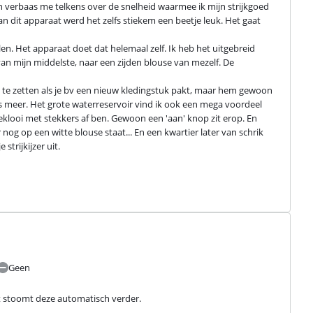
 en verbaas me telkens over de snelheid waarmee ik mijn strijkgoed 
an dit apparaat werd het zelfs stiekem een beetje leuk. Het gaat 
en. Het apparaat doet dat helemaal zelf. Ik heb het uitgebreid 
an mijn middelste, naar een zijden blouse van mezelf. De 
t te zetten als je bv een nieuw kledingstuk pakt, maar hem gewoon 
rs meer. Het grote waterreservoir vind ik ook een mega voordeel 
geklooi met stekkers af ben. Gewoon een 'aan' knop zit erop. En 
 nog op een witte blouse staat... En een kwartier later van schrik 
trijkijzer uit.

Geen
kt stoomt deze automatisch verder.