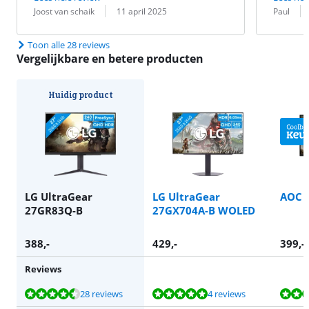
Beoordeling door:
Datum:
Beoordeling 
Datum:
Joost van schaik
11 april 2025
Paul
Toon alle 28 reviews
Vergelijkbare en betere producten
Huidig product
LG UltraGear
LG UltraGear
AOC 
27GR83Q-B
27GX704A-B WOLED
388
,-
429
,-
399
,-
Reviews
Beoordeling is 9,0 van de 10, gebaseerd op 28 reviews.
Beoordeling is 9,9 van de 10, gebaseerd op 4 reviews.
Beoordeling is 9,2 van de 10, gebaseerd op 18 reviews.
Beoordeling is 9,3 van de 10, gebaseerd op 49 reviews.
Beoordeling is 9,5 van de 10, gebaseerd op 29 reviews.
28 reviews
4 reviews