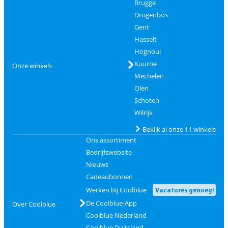
Brugge
Drogenbos
Gent
Hasselt
Hognoul
Kuurne
Onze winkels
Mechelen
Olen
Schoten
Wilrijk
Bekijk al onze 11 winkels
Ons assortiment
Bedrijfswebsite
Nieuws
Cadeaubonnen
Werken bij Coolblue
Vacatures genoeg!
De Coolblue-App
Over Coolblue
Coolblue Nederland
Coolblue Duitsland