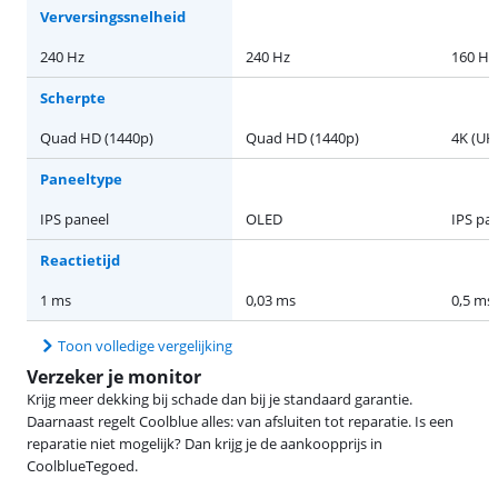
Verversingssnelheid
240 Hz
240 Hz
160 Hz
Scherpte
Quad HD (1440p)
Quad HD (1440p)
4K (UH
Paneeltype
IPS paneel
OLED
IPS pa
Reactietijd
1 ms
0,03 ms
0,5 ms
Toon volledige vergelijking
Verzeker je monitor
Krijg meer dekking bij schade dan bij je standaard garantie.
Daarnaast regelt Coolblue alles: van afsluiten tot reparatie. Is een
reparatie niet mogelijk? Dan krijg je de aankoopprijs in
CoolblueTegoed.