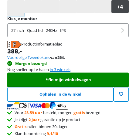
Selecteer een optie
Kies je monitor
27 inch - Quad hd - 240Hz - IPS
Productinformatieblad
opent in nieuw tabblad
388
,-
Voordelige Tweedekans
van
264
,-
Morgen bezorgd
Nog sneller op te halen
in 3 winkels
In mijn winkelwagen
Ophalen in de winkel
Voor
23.59 uur
besteld, morgen
gratis
bezorgd
Je krijgt
2 jaar
garantie op je product
Gratis
ruilen binnen 30 dagen
Klantbeoordeling
9,1/10