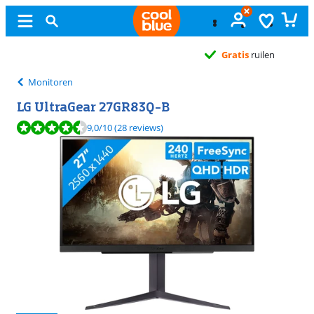
Gratis
ruilen
Monitoren
LG UltraGear 27GR83Q-B
Beoordeling is 9,0 van de 10, gebaseerd op 28 reviews.
9,0
/10
(28 reviews)