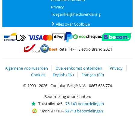
Privacy
Toegankelijkheidsverklaring
Alles over Coolblue
Betalen met MasterCard en Visa via ClickToPay
Betalen met Ecocheques
Betalen met Bancontact
Betalen met ApplePay
Webshop Trustmar
Betalen met PayPal
Best
Retail Hi-Fi Electro Brand 2024
Trustprofile van Coolblue
Verzending en bezorging met bPost
Algemene voorwaarden
Overeenkomst ontbinden
Privacy
Cookies
English (EN)
Français (FR)
© 1999 - 2026 - Coolblue België N.V. - 0867.686.774
Beoordeling door klanten:
Trustpilot 4/5
-
75.149 beoordelingen
Kiyoh 9.1/10
-
68.713 beoordelingen