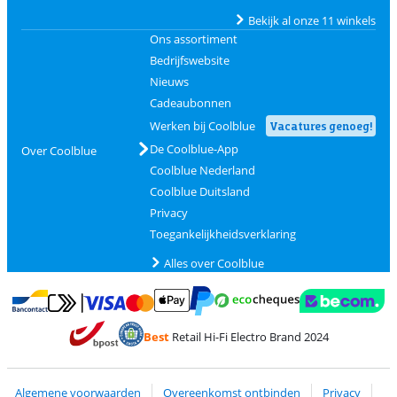
Bekijk al onze 11 winkels
Ons assortiment
Bedrijfswebsite
Nieuws
Cadeaubonnen
Werken bij Coolblue
Vacatures genoeg!
De Coolblue-App
Over Coolblue
Coolblue Nederland
Coolblue Duitsland
Privacy
Toegankelijkheidsverklaring
Alles over Coolblue
Betalen met MasterCard en Visa via ClickToPay
Betalen met Ecocheques
Betalen met Bancontact
Betalen met ApplePay
Webshop Trustmar
Betalen met PayPal
Best
Retail Hi-Fi Electro Brand 2024
Trustprofile van Coolblue
Verzending en bezorging met bPost
Algemene voorwaarden
Overeenkomst ontbinden
Privacy