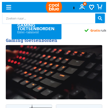
GAMING
TOETSENBORDEN
.
Gratis
ruilen
Enter-tainment
Gaming toetsenborden