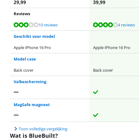
29,99
39,99
Reviews
Beoordeling is 5,6 van de 10, gebaseerd op 10 reviews.
Beoordeling is 8,3 van de 10, gebaseerd op 4 reviews.
Beoordeling is 7,4 van de 10, gebaseerd op 3 reviews.
Beoordeling is 5,6 van de 10, gebaseerd op 10 reviews.
Beoordeling is 5,6 van de 10, gebaseerd op 10 reviews.
10 reviews
4 reviews
Geschikt voor model
Apple iPhone 16 Pro
Apple iPhone 16 Pro
Model case
Back cover
Back cover
Valbescherming
MagSafe magneet
Toon volledige vergelijking
Wat is BlueBuilt?