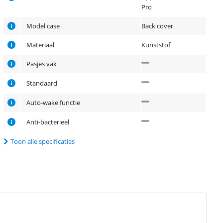
Pro
Model case
Back cover
Materiaal
Kunststof
Pasjes vak
Standaard
Auto-wake functie
Anti-bacterieel
Toon alle specificaties