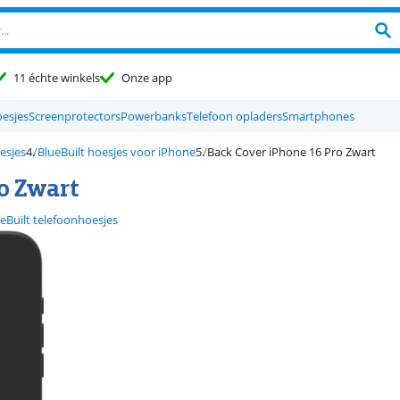
11 échte winkels
Onze app
oesjes
Screenprotectors
Powerbanks
Telefoon opladers
Smartphones
esjes
BlueBuilt hoesjes voor iPhone
Back Cover iPhone 16 Pro Zwart
ro Zwart
eBuilt telefoonhoesjes