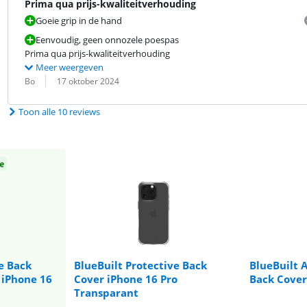
Prima qua prijs-kwaliteitverhouding
Goeie grip in de hand
Eenvoudig, geen onnozele poespas
Prima qua prijs-kwaliteitverhouding
Meer weergeven
Beoordeling door:
Datum:
Bo
17 oktober 2024
Toon alle 10 reviews
e
e Back
BlueBuilt Protective Back
BlueBuilt 
 iPhone 16
Cover iPhone 16 Pro
Back Cover
Transparant