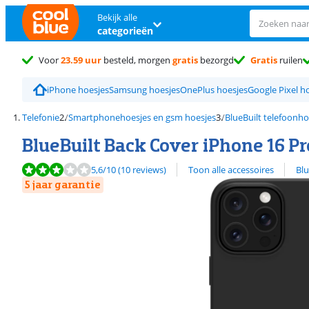
Bekijk alle
categorieën
Voor
23.59 uur
besteld, morgen
gratis
bezorgd
Gratis
ruilen
iPhone hoesjes
Samsung hoesjes
OnePlus hoesjes
Google Pixel h
Telefonie
Smartphonehoesjes en gsm hoesjes
BlueBuilt telefoonho
BlueBuilt Back Cover iPhone 16 P
Beoordeling is 5,6 van de 10, gebaseerd op 10 reviews.
Bekijk alle
5,6
/10
(10 reviews)
Toon alle accessoires
Blu
5 jaar garantie