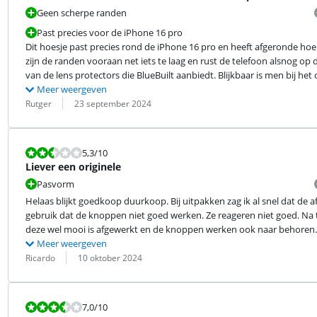
Geen scherpe randen
Past precies voor de iPhone 16 pro
Dit hoesje past precies rond de iPhone 16 pro en heeft afgeronde hoek
zijn de randen vooraan net iets te laag en rust de telefoon alsnog op d
van de lens protectors die BlueBuilt aanbiedt. Blijkbaar is men bij het
Meer weergeven
Beoordeling door:
Datum:
Rutger
23 september 2024
Beoordeling is 5,3 van de 10.
5,3
/10
Liever een originele
Pasvorm
Helaas blijkt goedkoop duurkoop. Bij uitpakken zag ik al snel dat de 
gebruik dat de knoppen niet goed werken. Ze reageren niet goed. Na t
deze wel mooi is afgewerkt en de knoppen werken ook naar behoren.
Meer weergeven
Beoordeling door:
Datum:
Ricardo
10 oktober 2024
Beoordeling is 7,0 van de 10.
7,0
/10