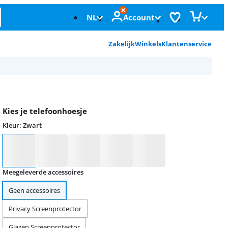
NL
Account
Zakelijk
Winkels
Klantenservice
Kies je telefoonhoesje
Kleur
:
Zwart
Kleur
Meegeleverde accessoires
Geen accessoires
Privacy Screenprotector
Glazen Screenprotector