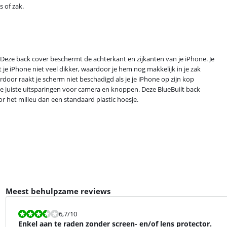
s of zak.
Deze back cover beschermt de achterkant en zijkanten van je iPhone. Je
 je iPhone niet veel dikker, waardoor je hem nog makkelijk in je zak
oor raakt je scherm niet beschadigd als je je iPhone op zijn kop
de juiste uitsparingen voor camera en knoppen. Deze BlueBuilt back
or het milieu dan een standaard plastic hoesje.
Meest behulpzame reviews
Beoordeling is 6,7 van de 10.
6,7
/10
Enkel aan te raden zonder screen- en/of lens protector.