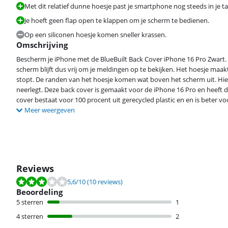
Met dit relatief dunne hoesje past je smartphone nog steeds in je ta
Je hoeft geen flap open te klappen om je scherm te bedienen.
Op een siliconen hoesje komen sneller krassen.
Omschrijving
Bescherm je iPhone met de BlueBuilt Back Cover iPhone 16 Pro Zwart. 
scherm blijft dus vrij om je meldingen op te bekijken. Het hoesje maakt
stopt. De randen van het hoesje komen wat boven het scherm uit. Hierd
neerlegt. Deze back cover is gemaakt voor de iPhone 16 Pro en heeft 
cover bestaat voor 100 procent uit gerecycled plastic en en is beter vo
Meer weergeven
Reviews
Beoordeling is 5,6 van de 10, gebaseerd op 10 reviews.
5,6
/10
(10 reviews)
Beoordeling
5 sterren
1
4 sterren
2