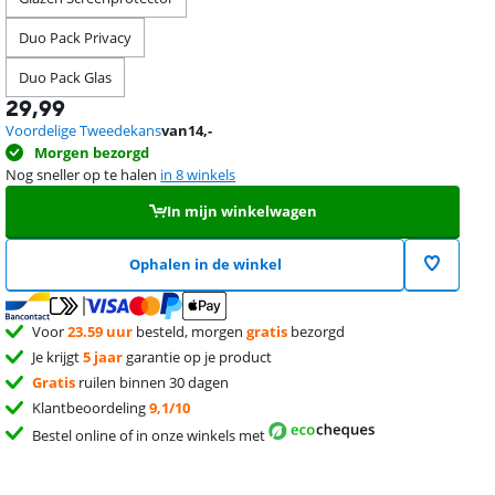
Duo Pack Privacy
Duo Pack Glas
29,99
Voordelige Tweedekans
van
14
,-
Morgen bezorgd
Nog sneller op te halen
in 8 winkels
In mijn winkelwagen
Ophalen in de winkel
Voor
23.59 uur
besteld, morgen
gratis
bezorgd
Je krijgt
5 jaar
garantie op je product
Gratis
ruilen binnen 30 dagen
Klantbeoordeling
9,1/10
Bestel online of in onze winkels met