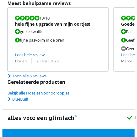
Meest behulpzame reviews
Beoordeling is 10 van de 10.
Beoordeling i
10
/10
hele fijne upgrade van mijn oortjes!
Goede 
goeie kwaliteit
Past p
fijne pasvorm in de oren
Geeft 
Geen.
Lees hele review
Lees hel
Beoordeling door:
Datum:
Beoordeling 
Datum:
Florien
28 april 2026
Marco
Toon alle 6 reviews
Gerelateerde producten
Bekijk alle Hoesjes voor oordopjes
BlueBuilt
alles voor een glimlach
1