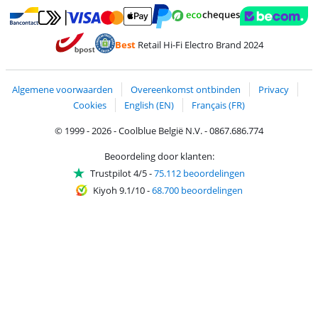
Betalen met MasterCard en Visa via ClickToPay
Betalen met Ecocheques
Betalen met Bancontact
Betalen met ApplePay
Webshop Trustmar
Betalen met PayPal
Best
Retail Hi-Fi Electro Brand 2024
Trustprofile van Coolblue
Verzending en bezorging met bPost
Algemene voorwaarden
Overeenkomst ontbinden
Privacy
Cookies
English (EN)
Français (FR)
© 1999 - 2026 - Coolblue België N.V. - 0867.686.774
Beoordeling door klanten:
Trustpilot 4/5
-
75.112 beoordelingen
Kiyoh 9.1/10
-
68.700 beoordelingen