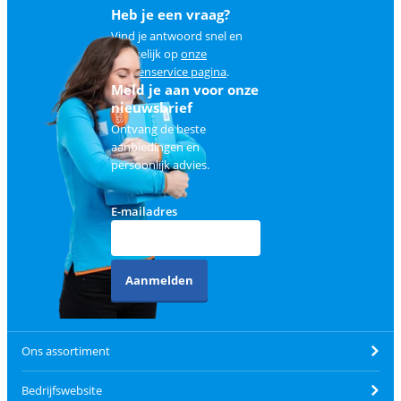
Heb je een vraag?
Vind je antwoord snel en
makkelijk op
onze
klantenservice pagina
.
Meld je aan voor onze
nieuwsbrief
Ontvang de beste
aanbiedingen en
persoonlijk advies.
E-mailadres
Aanmelden
Ons assortiment
Bedrijfswebsite