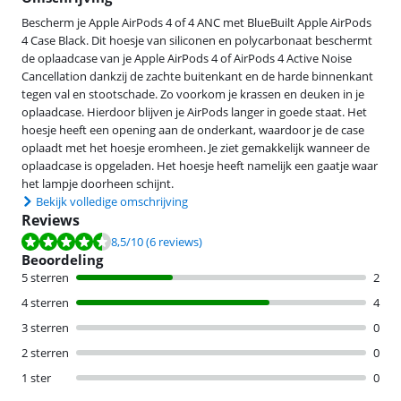
Bescherm je Apple AirPods 4 of 4 ANC met BlueBuilt Apple AirPods
4 Case Black. Dit hoesje van siliconen en polycarbonaat beschermt
de oplaadcase van je Apple AirPods 4 of AirPods 4 Active Noise
Cancellation dankzij de zachte buitenkant en de harde binnenkant
tegen val en stootschade. Zo voorkom je krassen en deuken in je
oplaadcase. Hierdoor blijven je AirPods langer in goede staat. Het
hoesje heeft een opening aan de onderkant, waardoor je de case
oplaadt met het hoesje eromheen. Je ziet gemakkelijk wanneer de
oplaadcase is opgeladen. Het hoesje heeft namelijk een gaatje waar
het lampje doorheen schijnt.
Bekijk volledige omschrijving
Reviews
Beoordeling is 8,5 van de 10, gebaseerd op 6 reviews.
8,5
/10
(6 reviews)
Beoordeling
5 sterren
2
4 sterren
4
3 sterren
0
2 sterren
0
1 ster
0