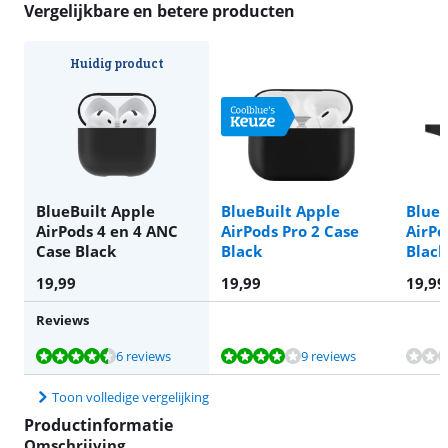
Vergelijkbare en betere producten
Huidig product
BlueBuilt Apple
BlueBuilt Apple
BlueB
AirPods 4 en 4 ANC
AirPods Pro 2 Case
AirPo
Case Black
Black
Black
19,99
19,99
19,99
Reviews
Beoordeling is 8,5 van de 10, gebaseerd op 6 reviews.
Beoordeling is 8,1 van de 10, gebaseerd op 9 reviews.
6 reviews
9 reviews
Toon volledige vergelijking
Productinformatie
Omschrijving