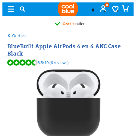
Gratis
ruilen
Oortjes
BlueBuilt Apple AirPods 4 en 4 ANC Case
Black
Beoordeling is 8,5 van de 10, gebaseerd op 6 reviews.
8,5
/10
(6 reviews)