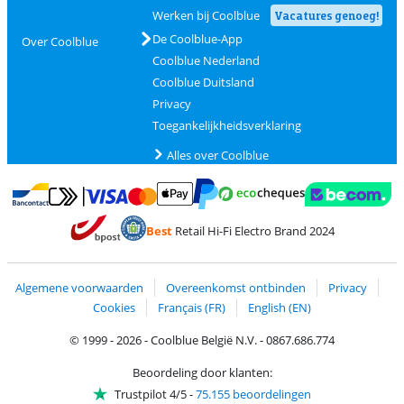
Werken bij Coolblue
Vacatures genoeg!
De Coolblue-App
Over Coolblue
Coolblue Nederland
Coolblue Duitsland
Privacy
Toegankelijkheidsverklaring
Alles over Coolblue
Betalen met MasterCard en Visa via ClickToPay
Betalen met Ecocheques
Betalen met Bancontact
Betalen met ApplePay
Webshop Trustmar
Betalen met PayPal
Best
Retail Hi-Fi Electro Brand 2024
Trustprofile van Coolblue
Verzending en bezorging met bPost
Algemene voorwaarden
Overeenkomst ontbinden
Privacy
Cookies
Français (FR)
English (EN)
© 1999 - 2026 - Coolblue België N.V. - 0867.686.774
Beoordeling door klanten:
Trustpilot 4/5
-
75.155 beoordelingen