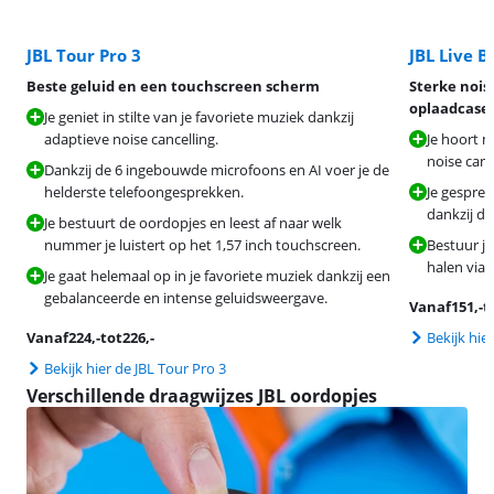
JBL Tour Pro 3
JBL Live 
Beste geluid en een touchscreen scherm
Sterke nois
oplaadcase
Je geniet in stilte van je favoriete muziek dankzij
adaptieve noise cancelling.
Je hoort m
noise canc
Dankzij de 6 ingebouwde microfoons en AI voer je de
helderste telefoongesprekken.
Je gesprek
dankzij d
Je bestuurt de oordopjes en leest af naar welk
nummer je luistert op het 1,57 inch touchscreen.
Bestuur je
halen via 
Je gaat helemaal op in je favoriete muziek dankzij een
gebalanceerde en intense geluidsweergave.
Vanaf
151
,-
t
Vanaf
224
,-
tot
226
,-
Bekijk hie
Bekijk hier de JBL Tour Pro 3
Verschillende draagwijzes JBL oordopjes