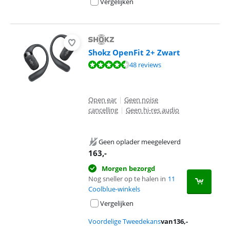
Vergelijken
Shokz OpenFit 2+ Zwart
Beoordeling is 9,4 van de 10, gebaseerd op 48 reviews.
48 reviews
Open ear
|
Geen noise
cancelling
|
Geen hi-res audio
Geen oplader meegeleverd
163
,-
Morgen bezorgd
Nog sneller op te halen in
11
Coolblue-winkels
Vergelijken
Voordelige Tweedekans
van
136
,-