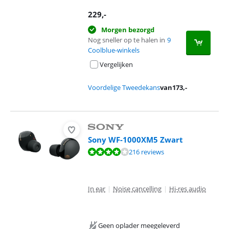
229
,-
Morgen bezorgd
Nog sneller op te halen in
9
Coolblue-winkels
Vergelijken
Voordelige Tweedekans
van
173
,-
Sony WF-1000XM5 Zwart
Beoordeling is 8,3 van de 10, gebaseerd op 216 reviews.
216 reviews
In ear
|
Noise cancelling
|
Hi-res audio
Geen oplader meegeleverd