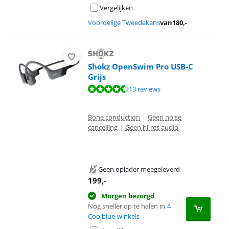
Vergelijken
Voordelige Tweedekans
van
180
,-
Shokz OpenSwim Pro USB-C
Grijs
Beoordeling is 9,1 van de 10, gebaseerd op 13 reviews.
13 reviews
Bone conduction
|
Geen noise
cancelling
|
Geen hi-res audio
Geen oplader meegeleverd
199
,-
Morgen bezorgd
Nog sneller op te halen in
4
Coolblue-winkels