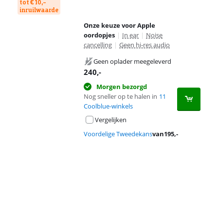
tot € 10,-
inruilwaarde
Onze keuze voor Apple
oordopjes
|
In ear
|
Noise
cancelling
|
Geen hi-res audio
Geen oplader meegeleverd
240
,-
Morgen bezorgd
Nog sneller op te halen in
11
Coolblue-winkels
Vergelijken
Voordelige Tweedekans
van
195
,-
Advertentie