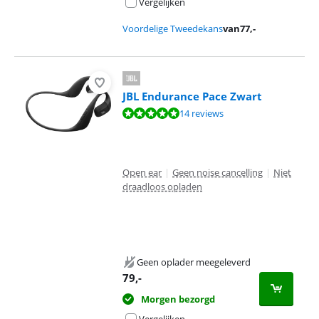
Vergelijken
Voordelige Tweedekans
van
77
,-
JBL Endurance Pace Zwart
Beoordeling is 9,6 van de 10, gebaseerd op 14 reviews.
14 reviews
Open ear
|
Geen noise cancelling
|
Niet
draadloos opladen
Geen oplader meegeleverd
79
,-
Morgen bezorgd