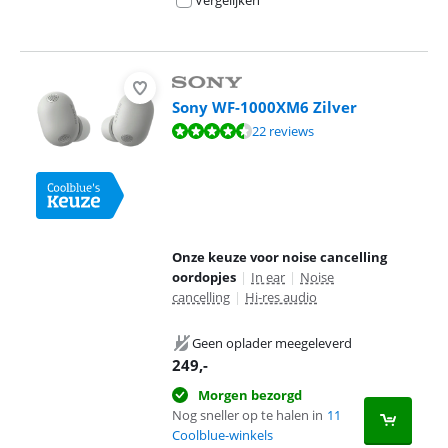
Vergelijken
Sony WF-1000XM6 Zilver
Beoordeling is 8,5 van de 10, gebaseerd op 22 reviews.
22 reviews
Onze keuze voor noise cancelling
oordopjes
|
In ear
|
Noise
cancelling
|
Hi-res audio
Geen oplader meegeleverd
249
,-
Morgen bezorgd
Nog sneller op te halen in
11
Coolblue-winkels