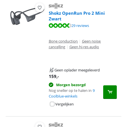
Shokz OpenRun Pro 2 Mini
Zwart
Beoordeling is 9,1 van de 10, gebaseerd op 29 reviews.
29 reviews
Bone conduction
|
Geen noise
cancelling
|
Geen hi-res audio
Geen oplader meegeleverd
159
,-
Morgen bezorgd
Nog sneller op te halen in
9
Coolblue-winkels
Vergelijken