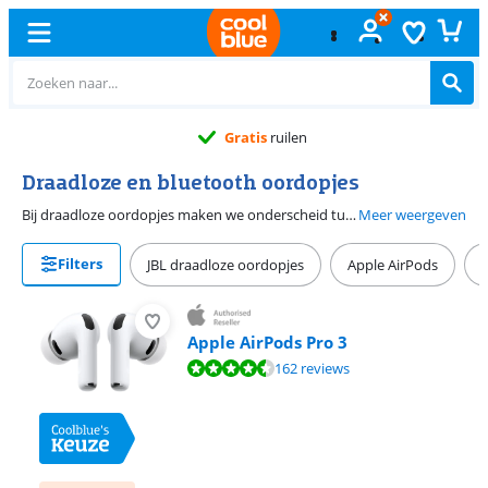
Gratis
ruilen
Draadloze en bluetooth oordopjes
Bij draadloze oordopjes maken we onderscheid tussen 2 typen: draadloos en volledig draadloos. Bij draadloze oordopjes hangt er een snoer in je nek. Bij volledig draadloze oordopjes heb je alleen 2 losse dopjes. Het voordeel van draadloze oordopjes is dat wanneer je de oordopjes uit je oren doet, je ze in je nek laat hangen. Met volledig draadloze oordopjes kan dit niet. Sommige mensen vinden het fijn om geen snoer in hun nek te hebben hangen. Voor die mensen zijn volledig draadloze oordopjes de beste keus.
Meer weergeven
Filters
JBL draadloze oordopjes
Apple AirPods
Apple AirPods Pro 3
Beoordeling is 9,0 van de 10, gebaseerd op 162 reviews.
162 reviews