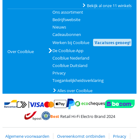
Bekijk al onze 11 winkels
Ons assortiment
Bedrijfswebsite
Nieuws
Cadeaubonnen
Werken bij Coolblue
Vacatures genoeg!
De Coolblue-App
Over Coolblue
Coolblue Nederland
Coolblue Duitsland
Privacy
Toegankelijkheidsverklaring
Alles over Coolblue
Betalen met MasterCard en Visa via ClickToPay
Betalen met Ecocheques
Betalen met Bancontact
Betalen met ApplePay
Webshop Trustmar
Betalen met PayPal
Best
Retail Hi-Fi Electro Brand 2024
Trustprofile van Coolblue
Verzending en bezorging met bPost
Algemene voorwaarden
Overeenkomst ontbinden
Privacy