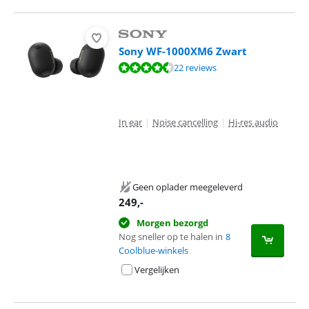
Sony WF-1000XM6 Zwart
Beoordeling is 8,5 van de 10, gebaseerd op 22 reviews.
22 reviews
In ear
|
Noise cancelling
|
Hi-res audio
Geen oplader meegeleverd
249
,-
Morgen bezorgd
Nog sneller op te halen in
8
Coolblue-winkels
Vergelijken