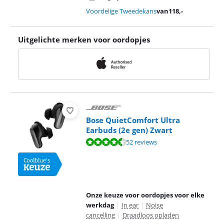
Voordelige Tweedekans
van
118
,-
Uitgelichte merken voor oordopjes
Bose QuietComfort Ultra
Earbuds (2e gen) Zwart
Beoordeling is 9,0 van de 10, gebaseerd op 52 reviews.
52 reviews
Onze keuze voor oordopjes voor elke
werkdag
|
In ear
|
Noise
cancelling
|
Draadloos opladen