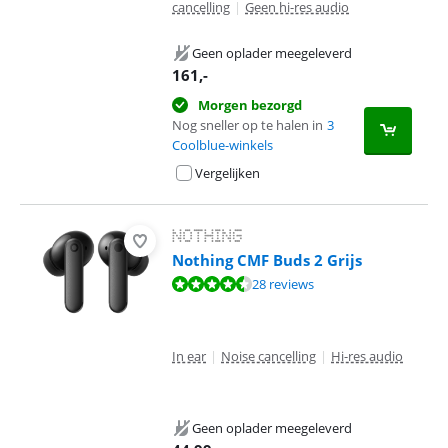
cancelling
|
Geen hi-res audio
Geen oplader meegeleverd
161
,-
Morgen bezorgd
Nog sneller op te halen in
3
Coolblue-winkels
Vergelijken
Nothing CMF Buds 2 Grijs
Beoordeling is 9,0 van de 10, gebaseerd op 28 reviews.
28 reviews
In ear
|
Noise cancelling
|
Hi-res audio
Geen oplader meegeleverd