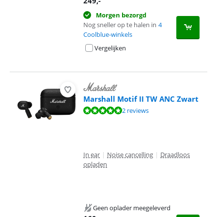
249
,-
Morgen bezorgd
Nog sneller op te halen in
4
Coolblue-winkels
Vergelijken
Marshall Motif II TW ANC Zwart
Beoordeling is 9,8 van de 10, gebaseerd op 2 reviews.
2 reviews
In ear
|
Noise cancelling
|
Draadloos
opladen
Geen oplader meegeleverd