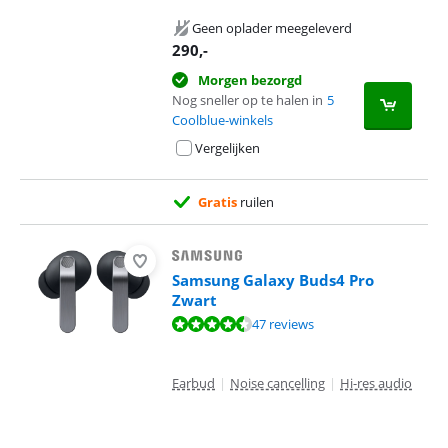
Geen oplader meegeleverd
290
,-
Morgen bezorgd
Nog sneller op te halen in
5
Coolblue-winkels
Vergelijken
Gratis
ruilen
Samsung Galaxy Buds4 Pro
Zwart
Beoordeling is 9,4 van de 10, gebaseerd op 47 reviews.
47 reviews
Earbud
|
Noise cancelling
|
Hi-res audio