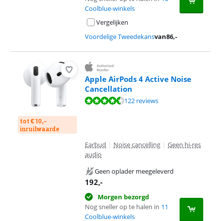
Coolblue-winkels
Vergelijken
Voordelige Tweedekans
van
86
,-
Apple AirPods 4 Active Noise
Cancellation
Beoordeling is 8,7 van de 10, gebaseerd op 122 reviews.
122 reviews
tot € 10,-
inruilwaarde
Earbud
|
Noise cancelling
|
Geen hi-res
audio
Geen oplader meegeleverd
192
,-
Morgen bezorgd
Nog sneller op te halen in
11
Coolblue-winkels