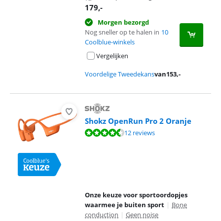
179
,-
Morgen bezorgd
Nog sneller op te halen in
10
Coolblue-winkels
Vergelijken
Voordelige Tweedekans
van
153
,-
Shokz OpenRun Pro 2 Oranje
Beoordeling is 9,3 van de 10, gebaseerd op 12 reviews.
12 reviews
Onze keuze voor sportoordopjes
waarmee je buiten sport
|
Bone
conduction
|
Geen noise