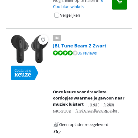
Nog sneller op te halen in
3
Coolblue-winkels
Vergelijken
JBL Tune Beam 2 Zwart
Beoordeling is 8,2 van de 10, gebaseerd op 36 reviews.
36 reviews
Onze keuze voor draadloze
oordopjes waarmee je gewoon naar
muziek luistert
|
In ear
|
Noise
cancelling
|
Niet draadloos opladen
Geen oplader meegeleverd
75
,-