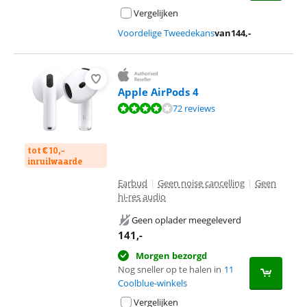
Vergelijken
Voordelige Tweedekans
van
144
,-
Apple AirPods 4
Beoordeling is 8,3 van de 10, gebaseerd op 72 reviews.
72 reviews
tot € 10,-
inruilwaarde
Earbud
|
Geen noise cancelling
|
Geen
hi-res audio
Geen oplader meegeleverd
141
,-
Morgen bezorgd
Nog sneller op te halen in
11
Coolblue-winkels
Vergelijken