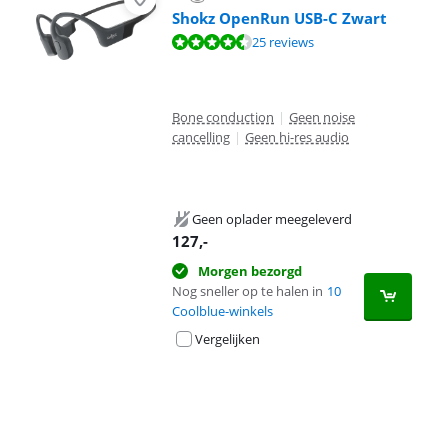
Shokz OpenRun USB-C Zwart
Beoordeling is 8,9 van de 10, gebaseerd op 25 reviews.
25 reviews
Bone conduction
|
Geen noise
cancelling
|
Geen hi-res audio
Geen oplader meegeleverd
127
,-
Morgen bezorgd
Nog sneller op te halen in
10
Coolblue-winkels
Vergelijken
Advertentie