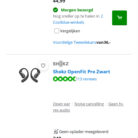
44,99
Morgen bezorgd
Nog sneller op te halen in
2
Coolblue-winkels
Vergelijken
Voordelige Tweedekans
van
36
,-
Shokz OpenFit Pro Zwart
Beoordeling is 9,1 van de 10, gebaseerd op 13 reviews.
13 reviews
Open ear
|
Noise cancelling
|
Geen hi-
res audio
Geen oplader meegeleverd