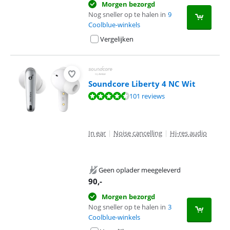
Morgen bezorgd
Nog sneller op te halen in
9
Coolblue-winkels
Vergelijken
Soundcore Liberty 4 NC Wit
Beoordeling is 8,7 van de 10, gebaseerd op 101 reviews.
101 reviews
In ear
|
Noise cancelling
|
Hi-res audio
Geen oplader meegeleverd
90
,-
Morgen bezorgd
Nog sneller op te halen in
3
Coolblue-winkels