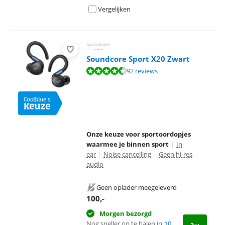
Vergelijken
Soundcore Sport X20 Zwart
Beoordeling is 8,8 van de 10, gebaseerd op 92 reviews.
92 reviews
Onze keuze voor sportoordopjes
waarmee je binnen sport
|
In
ear
|
Noise cancelling
|
Geen hi-res
audio
Geen oplader meegeleverd
100
,-
Morgen bezorgd
Nog sneller op te halen in
10