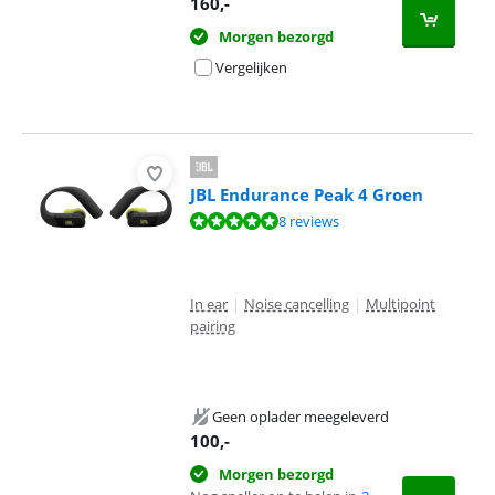
160
,-
Morgen bezorgd
Vergelijken
JBL Endurance Peak 4 Groen
Beoordeling is 9,5 van de 10, gebaseerd op 8 reviews.
8 reviews
In ear
|
Noise cancelling
|
Multipoint
pairing
Geen oplader meegeleverd
100
,-
Morgen bezorgd