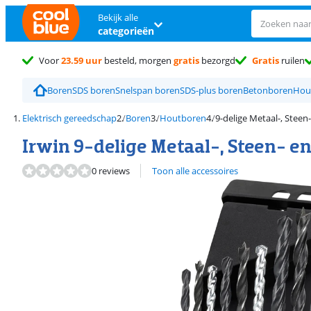
Bekijk alle
categorieën
Voor
23.59 uur
besteld, morgen
gratis
bezorgd
Gratis
ruilen
Boren
SDS boren
Snelspan boren
SDS-plus boren
Betonboren
Hou
Elektrisch gereedschap
Boren
Houtboren
9-delige Metaal-, Stee
Irwin 9-delige Metaal-, Steen- e
0 reviews
Toon alle accessoires