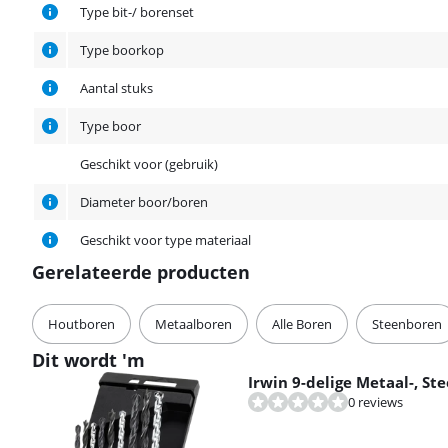
Eigenschappen
Type bit-/ borenset
Type boorkop
Aantal stuks
Type boor
Geschikt voor (gebruik)
Diameter boor/boren
Geschikt voor type materiaal
Gerelateerde producten
Houtboren
Metaalboren
Alle Boren
Steenboren
Dit wordt 'm
Irwin 9-delige Metaal-, St
0 reviews