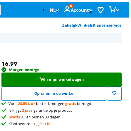
NL
Account
Zakelijk
Winkels
Klantenservice
16,99
Morgen bezorgd
In mijn winkelwagen
Ophalen in de winkel
Voor
23.59 uur
besteld, morgen
gratis
bezorgd
Je krijgt
2 jaar
garantie op je product
Gratis
ruilen binnen 30 dagen
Klantbeoordeling
9,1/10