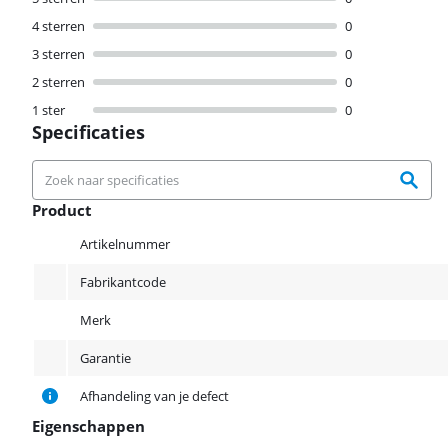
4 sterren
0
3 sterren
0
2 sterren
0
1 ster
0
Specificaties
Product
Product
Artikelnummer
Fabrikantcode
Merk
Garantie
Afhandeling van je defect
Eigenschappen