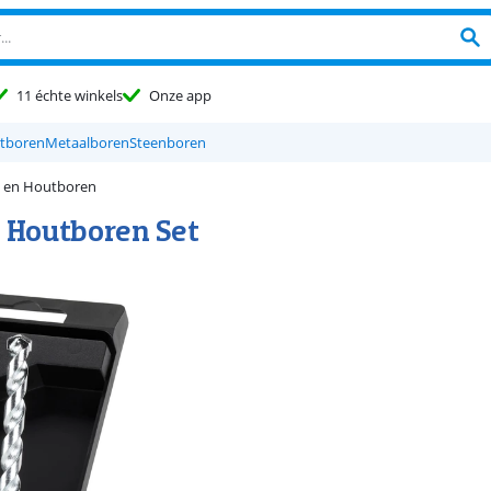
11 échte winkels
Onze app
tboren
Metaalboren
Steenboren
n- en Houtboren
n Houtboren Set