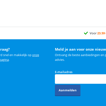
Voor
23.59
vraag?
Meld je aan voor onze nieuw
rd snel en makkelijk op
onze
Ontvang de beste aanbiedingen en p
 pagina
.
advies.
E-mailadres
Aanmelden