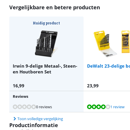
Vergelijkbare en betere producten
Huidig product
Irwin 9-delige Metaal-, Steen-
DeWalt 23-delige b
en Houtboren Set
16,99
23,99
Reviews
Beoordeling is 8,0 van de 10, gebaseerd op 1 review.
Beoordeling is 8,4 van de 10, gebaseerd op 11 reviews.
Beoordeling is 9,4 van de 10, gebaseerd op 27 reviews.
Beoordeling is 10 van de 10, gebaseerd op 1 review.
0 reviews
1 review
Toon volledige vergelijking
Productinformatie