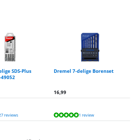
elige SDS-Plus
Dremel 7-delige Borenset
-49052
16,99
27 reviews
1 review