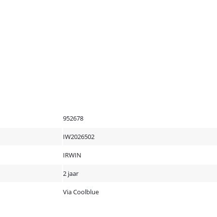
952678
IW2026502
IRWIN
2 jaar
Via Coolblue