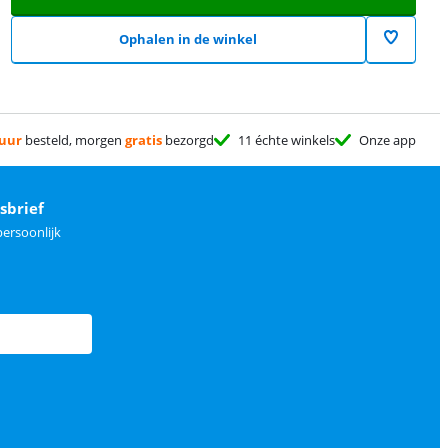
Ophalen in de winkel
 uur
besteld, morgen
gratis
bezorgd
11 échte winkels
Onze app
sbrief
ersoonlijk