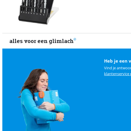
alles voor een glimlach
Heb je een 
Vind je antwoo
klantenservice