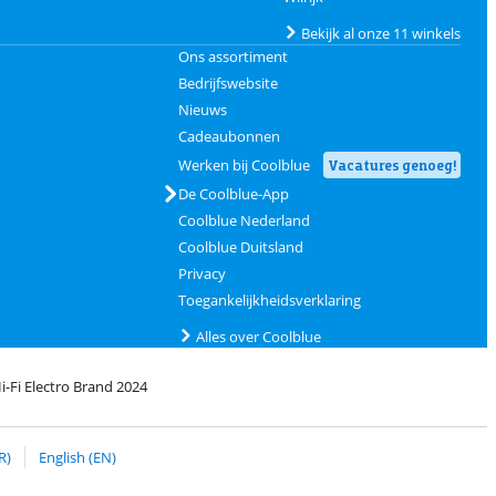
Bekijk al onze 11 winkels
Ons assortiment
Bedrijfswebsite
Nieuws
Cadeaubonnen
Werken bij Coolblue
Vacatures genoeg!
De Coolblue-App
Coolblue Nederland
Coolblue Duitsland
Privacy
Toegankelijkheidsverklaring
Alles over Coolblue
i-Fi Electro Brand 2024
Coolblue
et bPost
R)
English (EN)