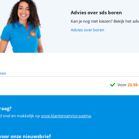
Advies over sds boren
Kan je nog niet kiezen? Bekijk het adv
Advies over boren
ren
Voor
23.59
raag?
d snel en makkelijk op
onze klantenservice pagina
.
voor onze nieuwsbrief