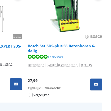
Bosch Set SDS-plus S6 Betonboren 6-
 EXPERT SDS-
delig
17 reviews
n, Beton,
Betonboor
|
Geschikt voor beton
|
6 stuks
27,99
Tijdelijk uitverkocht
Vergelijken