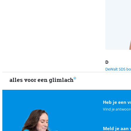
D
DeWalt SDS bo
alles voor een glimlach
Heb je een v
Vind je antwoor
Meld je aan 