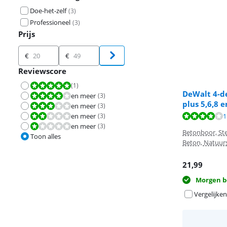
Doe-het-zelf
(
3
)
Professioneel
(
3
)
Prijs
Prijs
€
€
Reviewscore
(
1
)
Beoordeling is 10 van de 10.
DeWalt 4-d
en meer
(
3
)
Beoordeling is 8,0 van de 10.
plus 5,6,8 
en meer
(
3
)
Beoordeling is 6,0 van de 10.
Beoordeling is 
Beoordeling is 
en meer
(
3
)
1
Beoordeling is 4,0 van de 10.
en meer
(
3
)
Beoordeling is 2,0 van de 10.
Betonboor, St
Toon alles
Beton, Natuur
21,99
Morgen b
Vergelijken