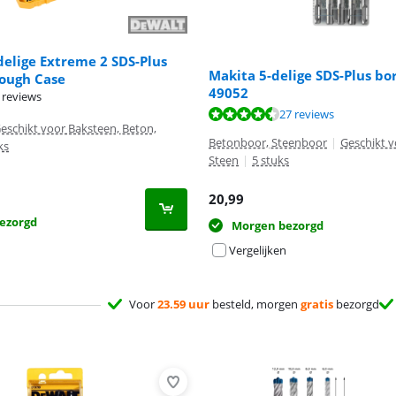
elige Extreme 2 SDS-Plus
Makita 5-delige SDS-Plus bo
Tough Case
49052
 reviews
9,4 van de 10, gebaseerd op 27 reviews.
27 reviews
eschikt voor Baksteen, Beton,
Betonboor, Steenboor
|
Geschikt v
ks
Steen
|
5 stuks
20,99
ezorgd
Morgen bezorgd
Vergelijken
Voor
23.59 uur
besteld, morgen
gratis
bezorgd