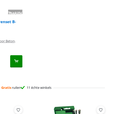
renset B-
oor Beton,
Gratis
ruilen
11 échte winkels