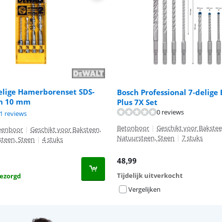
elige Hamerborenset SDS-
Bosch Professional 7-delige
en 10 mm
Plus 7X Set
0 reviews
8,4 van de 10, gebaseerd op 11 reviews.
9,5 van de 10, gebaseerd op 17 reviews.
1 reviews
Betonboor
|
Geschikt voor Bakstee
eenboor
|
Geschikt voor Baksteen,
Natuursteen, Steen
|
7 stuks
steen, Steen
|
4 stuks
48,99
Tijdelijk uitverkocht
ezorgd
Vergelijken