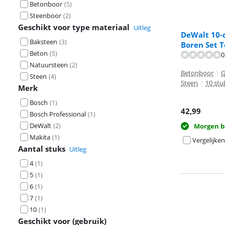
Betonboor
(
5
)
Steenboor
(
2
)
Geschikt voor type materiaal
Uitleg
DeWalt 10-d
Baksteen
(
3
)
Boren Set 
Beton
(
5
)
0
Beoordeling is 
Natuursteen
(
2
)
Betonboor
|
G
Steen
(
4
)
Steen
|
10 stu
Merk
Bosch
(
1
)
42,99
Bosch Professional
(
1
)
DeWalt
(
2
)
Morgen b
Makita
(
1
)
Vergelijken
Aantal stuks
Uitleg
4
(
1
)
5
(
1
)
6
(
1
)
7
(
1
)
10
(
1
)
Geschikt voor (gebruik)