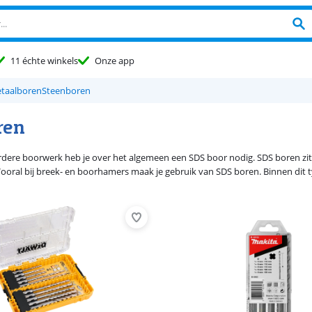
11 échte winkels
Onze app
taalboren
Steenboren
ren
dere boorwerk heb je over het algemeen een SDS boor nodig. SDS boren zi
Vooral bij breek- en boorhamers maak je gebruik van SDS boren. Binnen dit 