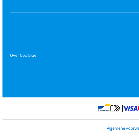
Over Coolblue
Betalen met Mas
Betalen met Banconta
Algemene voorw