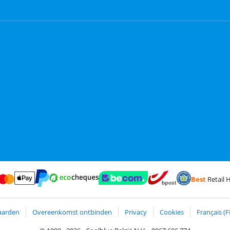
Best
Retail H
terCard en Visa via ClickToPay
Betalen met Ecocheques
ct
Betalen met ApplePay
Webshop Trustmark en klantreviews
Trustprofile van 
Verzending en bezorging m
Betalen met PayPal
aarden
Overeenkomst ontbinden
Privacy
Cookies
Français (F