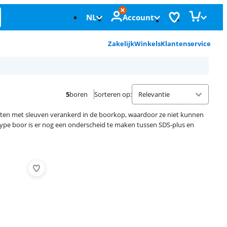
NL
Account
Zakelijk
Winkels
Klantenservice
5
boren
Sorteren op
:
tten met sleuven verankerd in de boorkop, waardoor ze niet kunnen
type boor is er nog een onderscheid te maken tussen SDS-plus en
Advertentie