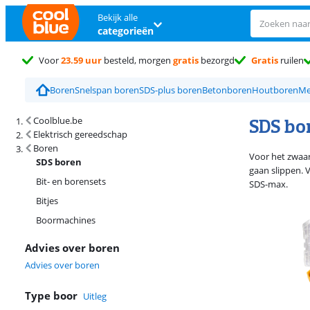
Bekijk alle
categorieën
Voor
23.59 uur
besteld, morgen
gratis
bezorgd
Gratis
ruilen
Boren
Snelspan boren
SDS-plus boren
Betonboren
Houtboren
Me
Zoekresultaten en sortering
SDS bo
Coolblue.be
Elektrisch gereedschap
Boren
Voor het zwaar
SDS boren
gaan slippen. 
Bit- en borensets
SDS-max.
Bitjes
Boormachines
Advies over boren
Advies over boren
Type boor
Uitleg