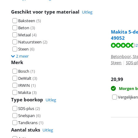
Geschikt voor type materiaal
Uitleg
Baksteen
(
5
)
Beton
(
3
)
Makita 5-de
Metaal
(
4
)
49052
Natuursteen
(
2
)
Beoordeling is 
Beoordeling is 
2
Steen
(
6
)
2 meer
Betonboor, St
Merk
Steen
|
SDS-pl
Bosch
(
1
)
DeWalt
(
3
)
20,99
IRWIN
(
1
)
Morgen b
Makita
(
3
)
Vergelijken
Type boorkop
Uitleg
SDS-plus
(
2
)
Snelspan
(
6
)
Tandkrans
(
1
)
Aantal stuks
Uitleg