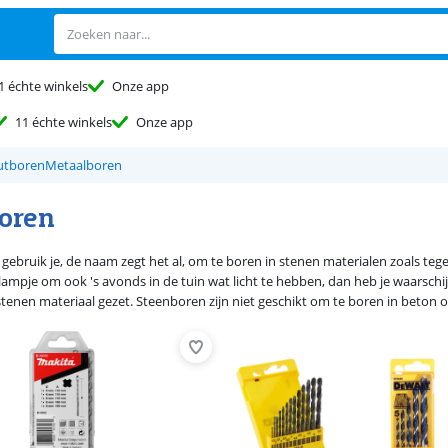
1 échte winkels
Onze app
11 échte winkels
Onze app
utboren
Metaalboren
oren
gebruik je, de naam zegt het al, om te boren in stenen materialen zoals teg
g lampje om ook 's avonds in de tuin wat licht te hebben, dan heb je waarsch
stenen materiaal gezet. Steenboren zijn niet geschikt om te boren in beton o