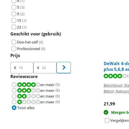
4
(
1
)
5
(
3
)
9
(
2
)
15
(
1
)
23
(
1
)
Geschikt voor (gebruik)
Doe-het-zelf
(
6
)
Professioneel
(
6
)
Prijs
DeWalt 4-d
Prijs
€
€
plus 5,6,8 
Beoordeling is 
Beoordeling is 
Reviewscore
1
en meer
(
5
)
Beoordeling is 8,0 van de 10.
Betonboor, St
en meer
(
6
)
Beoordeling is 6,0 van de 10.
Beton, Natuur
en meer
(
6
)
Beoordeling is 4,0 van de 10.
en meer
(
6
)
Beoordeling is 2,0 van de 10.
21,99
Toon alles
Morgen b
Vergelijken