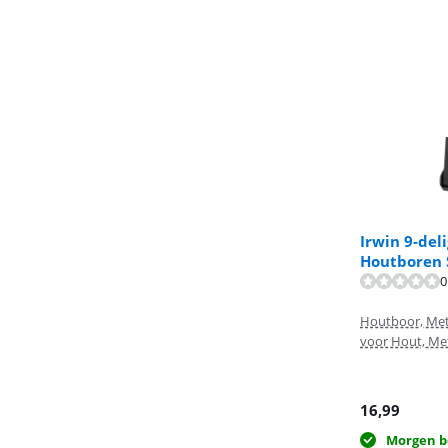
Irwin 9-del
Houtboren 
Beoordeling is 
0
Beoordeling is 
Houtboor, Met
voor Hout, Met
16,99
Morgen b