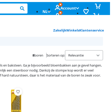
Account
NL
Zakelijk
Winkels
Klantenservice
8
boren
Sorteren op
:
els en baksteen. Ga je bijvoorbeeld bloembakken aan je gevel hangen,
ijnlijk een steenboor nodig. Dankzij de stompe kop wordt er veel
f hard natuursteen, daar is het materiaal van de boren te zwak voor.
Advertentie