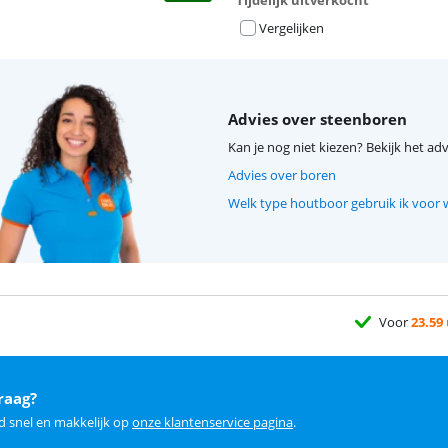
Tijdelijk uitverkocht
Vergelijken
Advies over steenboren
Kan je nog niet kiezen? Bekijk het adv
Advies over boren
Welk type houtboor gebruik ik voor 
Voor
23.59
raag?
d snel en makkelijk op
onze klantenservice pagina
.