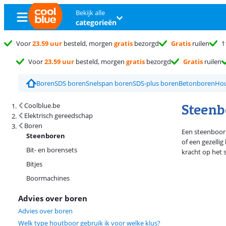
Bekijk alle
categorieën
Voor
23.59 uur
besteld, morgen
gratis
bezorgd
Gratis
ruilen
1
Voor
23.59 uur
besteld, morgen
gratis
bezorgd
Gratis
ruilen
Boren
SDS boren
Snelspan boren
SDS-plus boren
Betonboren
Ho
Zoekresultaten en sortering
Steenb
Coolblue.be
Elektrisch gereedschap
Boren
Een steenboor 
Steenboren
of een gezelli
Bit- en borensets
kracht op het 
Bitjes
Boormachines
Advies over boren
Advies over boren
Welk type houtboor gebruik ik voor welke klus?