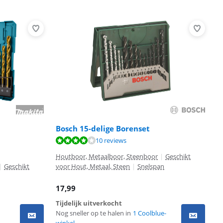
Bosch 15-delige Borenset
10 reviews
Houtboor, Metaalboor, Steenboor
|
Geschikt
|
Geschikt
voor Hout, Metaal, Steen
|
Snelspan
17,99
Tijdelijk uitverkocht
Nog sneller op te halen in
1 Coolblue-