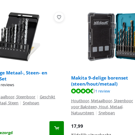
ige Metaal-, Steen- en
Makita 9-delige borenset
Set
(steen/hout/metaal)
8,1 van de 10, gebaseerd op 10 reviews.
 reviews
9,0 van de 10, gebaseerd op 1 review.
1 review
aalboor, Steenboor
|
Geschikt
Houtboor, Metaalboor, Steenboor
aal, Steen
|
Snelspan
voor Baksteen, Hout, Metaal,
Natuursteen
|
Snelspan
17,99
ezorgd