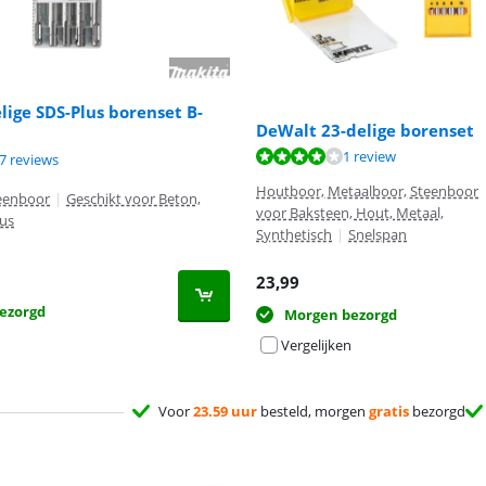
lige SDS-Plus borenset B-
DeWalt 23-delige borenset
8,0 van de 10, gebaseerd op 1 review.
1 review
9,4 van de 10, gebaseerd op 27 reviews.
7 reviews
Houtboor, Metaalboor, Steenboor
eenboor
|
Geschikt voor Beton,
voor Baksteen, Hout, Metaal,
us
Synthetisch
|
Snelspan
23,99
ezorgd
Morgen bezorgd
Vergelijken
Voor
23.59 uur
besteld, morgen
gratis
bezorgd