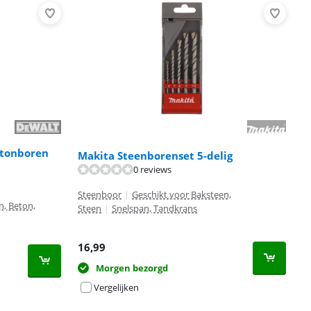
etonboren
Makita Steenborenset 5-delig
0 reviews
Steenboor
|
Geschikt voor Baksteen,
n, Beton,
Steen
|
Snelspan, Tandkrans
16,99
Morgen bezorgd
Vergelijken