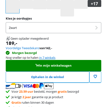
Selecteer een optie
Kies je oordopjes
Zwart
Geen oplader meegeleverd
189
,-
Voordelige Tweedekans
van
142
,-
Morgen bezorgd
Nog sneller op te halen
in 7 winkels
In mijn winkelwagen
Ophalen in de winkel
Voor
23.59 uur
besteld, morgen
gratis
bezorgd
Je krijgt
2 jaar
garantie op je product
Gratis
ruilen binnen 30 dagen