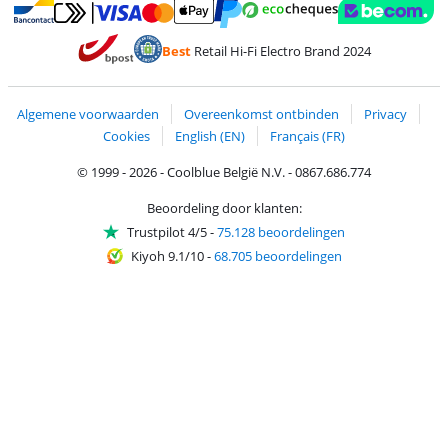
Betalen met MasterCard en Visa via ClickToPay
Betalen met Ecocheques
Betalen met Bancontact
Betalen met ApplePay
Webshop Trustmar
Betalen met PayPal
Best
Retail Hi-Fi Electro Brand 2024
Trustprofile van Coolblue
Verzending en bezorging met bPost
Algemene voorwaarden
Overeenkomst ontbinden
Privacy
Cookies
English (EN)
Français (FR)
© 1999 - 2026 - Coolblue België N.V. - 0867.686.774
Beoordeling door klanten:
Trustpilot 4/5
-
75.128 beoordelingen
Kiyoh 9.1/10
-
68.705 beoordelingen