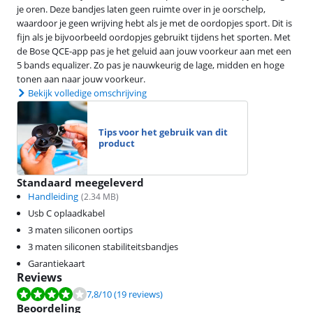
je oren. Deze bandjes laten geen ruimte over in je oorschelp,
waardoor je geen wrijving hebt als je met de oordopjes sport. Dit is
fijn als je bijvoorbeeld oordopjes gebruikt tijdens het sporten. Met
de Bose QCE-app pas je het geluid aan jouw voorkeur aan met een
5 bands equalizer. Zo pas je nauwkeurig de lage, midden en hoge
tonen aan naar jouw voorkeur.
Bekijk volledige omschrijving
Tips voor het gebruik van dit
product
Standaard meegeleverd
Handleiding
(
2.34
MB)
Usb C oplaadkabel
3 maten siliconen oortips
3 maten siliconen stabiliteitsbandjes
Garantiekaart
Reviews
Beoordeling is 7,8 van de 10, gebaseerd op 19 reviews.
7,8
/10
(19 reviews)
Beoordeling