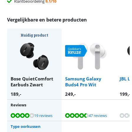
Klantbeoordeling
9,1/10
Vergelijkbare en betere producten
Huidig product
Bose QuietComfort
Samsung Galaxy
JBL L
Earbuds Zwart
Buds4 Pro Wit
189
,-
249
,-
199
,-
Reviews
Beoordeling is 7,8 van de 10, gebaseerd op 19 reviews.
Beoordeling is 9,4 van de 10, gebaseerd op 47 reviews.
Beoordeling is 9,4 van de 10, gebaseerd op 47 reviews.
19 reviews
47 reviews
Type oorkussen