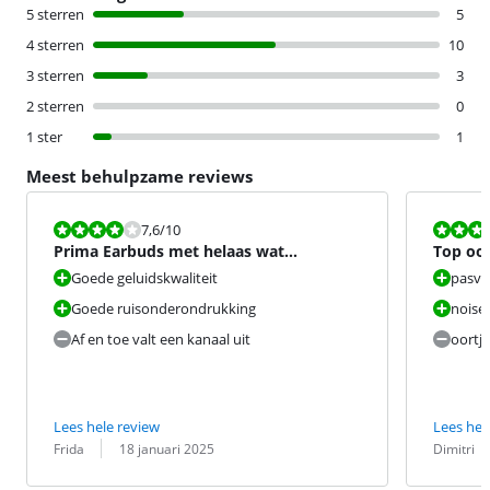
5 sterren
5
4 sterren
10
3 sterren
3
2 sterren
0
1 ster
1
Meest behulpzame reviews
Beoordeling is 7,6 van de 10.
Beoordeling i
7,6
/10
Prima Earbuds met helaas wat
Top oor
ongemakken.
met par
Goede geluidskwaliteit
pasv
Goede ruisonderondrukking
noise-
Af en toe valt een kanaal uit
oortje
Lees hele review
Lees hel
Beoordeling door:
Datum:
Beoordeling 
Datum:
Frida
18 januari 2025
Dimitri