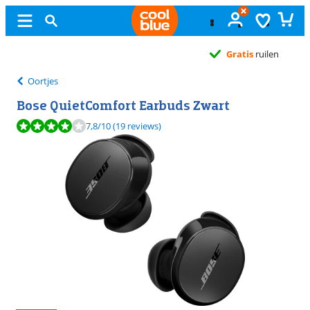
Gratis
ruilen
Oortjes
Bose QuietComfort Earbuds Zwart
Beoordeling is 7,8 van de 10, gebaseerd op 19 reviews.
7,8
/10
(19 reviews)