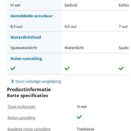
In ear
Earbud
Earbu
Gemiddelde accuduur
8,5 uur
6,5 uur
7 uur
Waterdichtheid
Spatwaterdicht
Waterdicht
Spatwa
Noise cancelling
Toon volledige vergelijking
Productinformatie
Korte specificaties
Type oorkussen
In ear
Noise cancelling
Kwaliteit noise cancelling
Topklasse