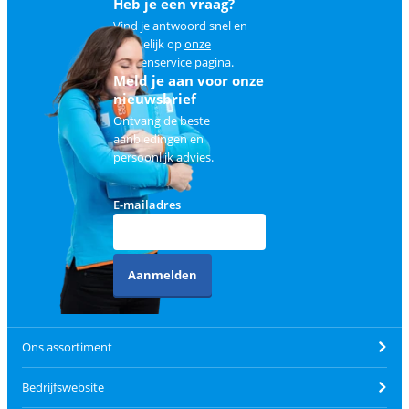
Heb je een vraag?
Vind je antwoord snel en
makkelijk op
onze
klantenservice pagina
.
Meld je aan voor onze
nieuwsbrief
Ontvang de beste
aanbiedingen en
persoonlijk advies.
E-mailadres
Aanmelden
Ons assortiment
Bedrijfswebsite