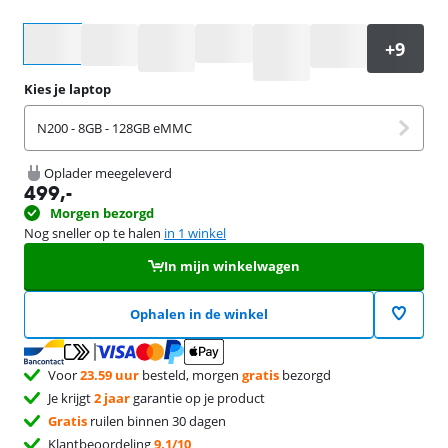
Selecteer een optie
Kies je laptop
N200 - 8GB - 128GB eMMC
Oplader meegeleverd
499
,-
Morgen bezorgd
Nog sneller op te halen
in 1 winkel
In mijn winkelwagen
Ophalen in de winkel
Voor
23.59 uur
besteld, morgen
gratis
bezorgd
Je krijgt
2 jaar
garantie op je product
Gratis
ruilen binnen 30 dagen
Klantbeoordeling
9,1/10