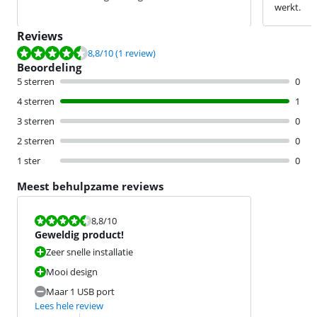
werkt.
Reviews
Beoordeling is 8,8 van de 10, gebaseerd op 1 review.
8,8
/10
(1 review)
Beoordeling
5 sterren
0
4 sterren
1
3 sterren
0
2 sterren
0
1 ster
0
Meest behulpzame reviews
Beoordeling is 8,8 van de 10.
8,8
/10
Geweldig product!
Zeer snelle installatie
Mooi design
Maar 1 USB port
Lees hele review