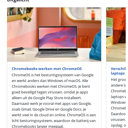
Chromebooks werken met ChromeOS
Verschil
laptops
ChromeOS is het besturingssysteem van Google
Het groot
en werkt anders dan Windows of macOS. Alle
andere la
Chromebooks werken met ChromeOS. Je bent
Chromebo
goed beveiligd tegen virussen, omdat je apps
laptops w
alleen uit de Google Play Store installeert.
Windows o
Daarnaast werk je vooral met apps van Google,
Chromebo
zoals Gmail, Google Drive en Google Docs. Je
Daardoor 
werkt veel in de cloud en online. ChromeOS is een
virussen.
licht besturingssysteem, waardoor de batterij van
opslag, om
Chromebooks langer meegaat.