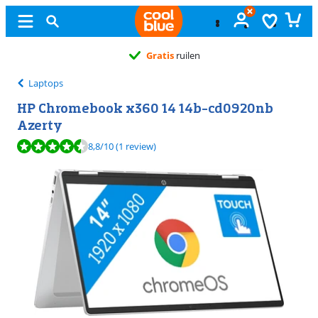
Gratis
ruilen
Laptops
HP Chromebook x360 14 14b-cd0920nb
Azerty
Beoordeling is 8,8 van de 10, gebaseerd op 1 review.
8,8
/10
(1 review)