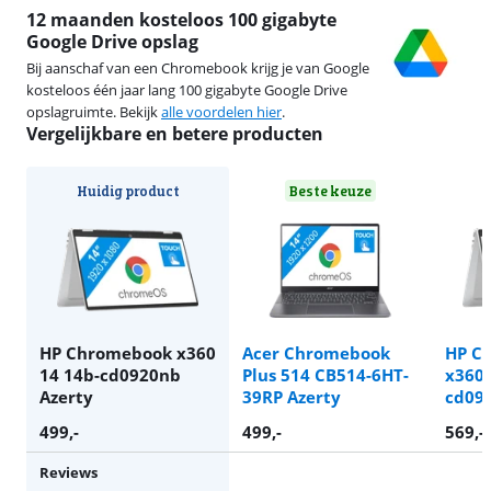
12 maanden kosteloos 100 gigabyte
Google Drive opslag
Bij aanschaf van een Chromebook krijg je van Google
kosteloos één jaar lang 100 gigabyte Google Drive
opslagruimte. Bekijk
alle voordelen hier
.
Vergelijkbare en betere producten
Huidig product
Beste keuze
HP Chromebook x360
Acer Chromebook
HP C
14 14b-cd0920nb
Plus 514 CB514-6HT-
x360 
Azerty
39RP Azerty
cd09
499
,-
499
,-
569
,-
Reviews