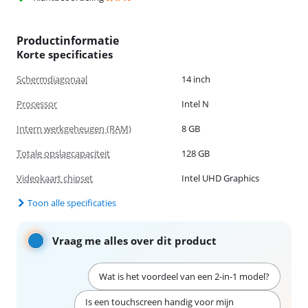
Productinformatie
Korte specificaties
Schermdiagonaal
14 inch
Processor
Intel N
Intern werkgeheugen (RAM)
8 GB
Totale opslagcapaciteit
128 GB
Videokaart chipset
Intel UHD Graphics
Toon alle specificaties
Vraag me alles over dit product
Wat is het voordeel van een 2-in-1 model?
Is een touchscreen handig voor mijn