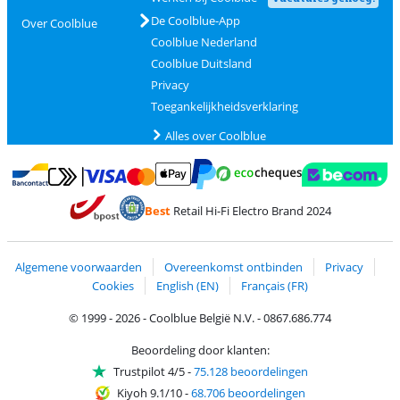
De Coolblue-App
Over Coolblue
Coolblue Nederland
Coolblue Duitsland
Privacy
Toegankelijkheidsverklaring
Alles over Coolblue
Betalen met MasterCard en Visa via ClickToPay
Betalen met Ecocheques
Betalen met Bancontact
Betalen met ApplePay
Webshop Trustmar
Betalen met PayPal
Best
Retail Hi-Fi Electro Brand 2024
Trustprofile van Coolblue
Verzending en bezorging met bPost
Algemene voorwaarden
Overeenkomst ontbinden
Privacy
Cookies
English (EN)
Français (FR)
© 1999 - 2026 - Coolblue België N.V. - 0867.686.774
Beoordeling door klanten:
Trustpilot 4/5
-
75.128 beoordelingen
Kiyoh 9.1/10
-
68.706 beoordelingen