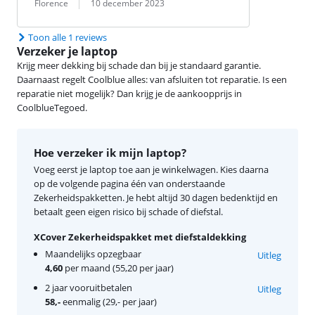
Beoordeling door:
Datum:
Florence
10 december 2023
Toon alle 1 reviews
Verzeker je laptop
Krijg meer dekking bij schade dan bij je standaard garantie.
Daarnaast regelt Coolblue alles: van afsluiten tot reparatie. Is een
reparatie niet mogelijk? Dan krijg je de aankoopprijs in
CoolblueTegoed.
Hoe verzeker ik mijn laptop?
Voeg eerst je laptop toe aan je winkelwagen. Kies daarna
op de volgende pagina één van onderstaande
Zekerheidspakketten. Je hebt altijd 30 dagen bedenktijd en
betaalt geen eigen risico bij schade of diefstal.
XCover Zekerheidspakket met diefstaldekking
Maandelijks opzegbaar
Uitleg
4,60
per maand (55,20 per jaar)
2 jaar vooruitbetalen
Uitleg
58,-
eenmalig (29,- per jaar)