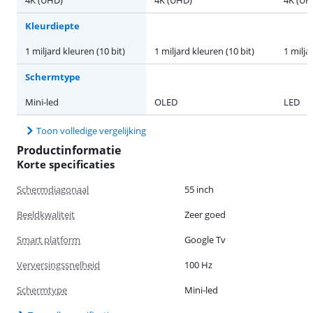
Kleurdiepte
1 miljard kleuren (10 bit)
1 miljard kleuren (10 bit)
1 milja
Schermtype
Mini-led
OLED
LED
Toon volledige vergelijking
Productinformatie
Korte specificaties
Schermdiagonaal
55 inch
Beeldkwaliteit
Zeer goed
Smart platform
Google Tv
Verversingssnelheid
100 Hz
Schermtype
Mini-led