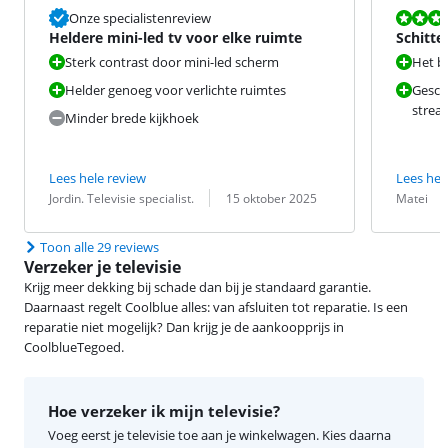
Beoordeling i
Onze specialistenreview
Heldere mini-led tv voor elke ruimte
Schitte
Sterk contrast door mini-led scherm
Het be
Helder genoeg voor verlichte ruimtes
Gesch
strea
Minder brede kijkhoek
Lees hele review
Lees hel
Beoordeling door:
Datum:
Beoordeling 
Datum:
Jordin. Televisie specialist.
15 oktober 2025
Matei
Toon alle 29 reviews
Verzeker je televisie
Krijg meer dekking bij schade dan bij je standaard garantie.
Daarnaast regelt Coolblue alles: van afsluiten tot reparatie. Is een
reparatie niet mogelijk? Dan krijg je de aankoopprijs in
CoolblueTegoed.
Hoe verzeker ik mijn televisie?
Voeg eerst je televisie toe aan je winkelwagen. Kies daarna