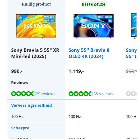
Huidig product
Beste keuze
Sony Bravia 5 55" XR
Sony 55'' Bravia 8
Sony 
Mini-led (2025)
OLED 4K (2024)
55" (
999
,-
1.149
,-
999
,-
Reviews
Beoordeling is 9,0 van de 10, gebaseerd op 29 reviews.
Beoordeling is 9,3 van de 10, gebaseerd op 36 reviews.
29 reviews
36 reviews
Verversingssnelheid
100 Hz
100 Hz
100 Hz
Scherpte
4K (UHD)
4K (UHD)
4K (UH