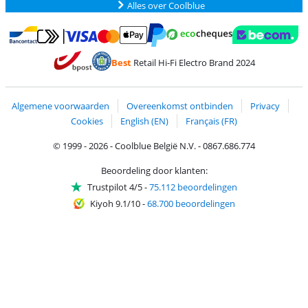
Alles over Coolblue
Betalen met MasterCard en Visa via ClickToPay
Betalen met Ecocheques
Betalen met Bancontact
Betalen met ApplePay
Webshop Trustmar
Betalen met PayPal
Best
Retail Hi-Fi Electro Brand 2024
Trustprofile van Coolblue
Verzending en bezorging met bPost
Algemene voorwaarden
Overeenkomst ontbinden
Privacy
Cookies
English (EN)
Français (FR)
© 1999 - 2026 - Coolblue België N.V. - 0867.686.774
Beoordeling door klanten:
Trustpilot 4/5
-
75.112 beoordelingen
Kiyoh 9.1/10
-
68.700 beoordelingen