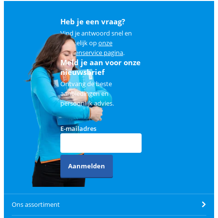
Heb je een vraag?
Vind je antwoord snel en
makkelijk op
onze
klantenservice pagina
.
Meld je aan voor onze
nieuwsbrief
Ontvang de beste
aanbiedingen en
persoonlijk advies.
E-mailadres
Aanmelden
Ons assortiment