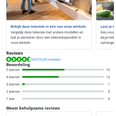
Bekijk deze televisie in één van onze winkels
Laat je t
Vergelijk deze televisie met andere modellen en
Kies voor 
laat je adviseren door een televisiespecialist in
wij je tel
onze winkels.
ophangen 
Reviews
Beoordeling is 9,0 van de 10, gebaseerd op 29 reviews.
9,0
/10
(29 reviews)
Beoordeling
5 sterren
15
4 sterren
13
3 sterren
1
2 sterren
0
1 ster
0
Meest behulpzame reviews