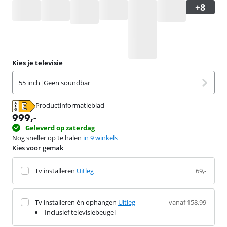
Selecteer een optie
Kies je televisie
55 inch
|
Geen soundbar
Productinformatieblad
opent in nieuw tabblad
999
,-
Geleverd op zaterdag
Nog sneller op te halen
in 9 winkels
Kies voor gemak
Tv installeren
Uitleg
69,-
Tv installeren én ophangen
Uitleg
vanaf 158,99
Inclusief televisiebeugel