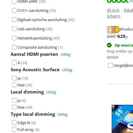
Beoordeling is 
6
HDMI eARC
(
50
)
43 inch
|
Kijka
CI/CI+ aansluiting
(
50
)
Scherm
Digitaal optische aansluiting
(
50
)
Usb-aansluiting
(
50
)
Produc
opent in nieuw
opent in nieuw
opent in nieuw
698
,-
629
,-
Netwerkaansluiting
(
49
)
Op voorr
Composite aansluiting
(
1
)
Nog sneller op 
Aantal HDMI poorten
Uitleg
winkel
4
(
24
)
Vergelijken
Sony Acoustic Surface
Uitleg
Ja
(
14
)
Nee
(
36
)
Local dimming
Uitleg
Ja
(
6
)
Nee
(
44
)
Type local dimming
Uitleg
Edge lit
(
8
)
Full array
(
6
)