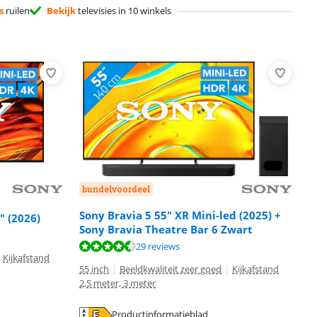
s
ruilen
Bekijk
televisies in 10 winkels
bundelvoordeel
Sony Bravia 5 55" XR Mini-led (2025) +
" (2026)
Sony Bravia Theatre Bar 6 Zwart
29 reviews
Kijkafstand
55 inch
|
Beeldkwaliteit zeer goed
|
Kijkafstand
2,5 meter, 3 meter
Productinformatieblad