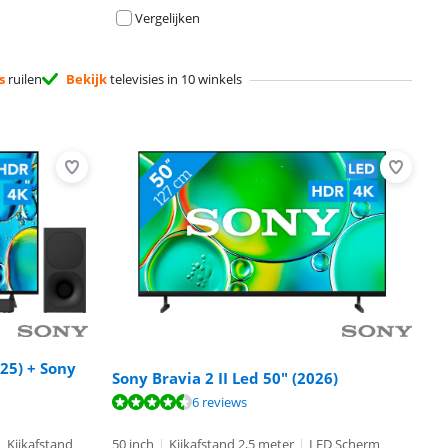
Vergelijken
s
ruilen
Bekijk
televisies in 10 winkels
025) + Sony
Sony Bravia 2 II Led 50" (2026)
6 reviews
|
Kijkafstand
50 inch
|
Kijkafstand 2,5 meter
|
LED Scherm