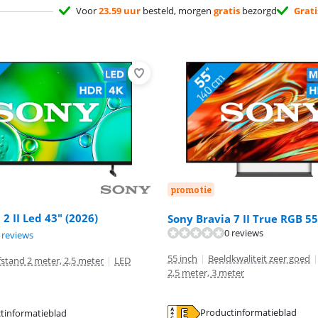
Voor
23.59 uur
besteld, morgen
gratis
bezorgd
Grati
promotie
2 II Led 43" (2026)
Sony Bravia 7 II True RGB 55
0 reviews
8,7 van de 10, gebaseerd op 6 reviews.
 reviews
9,0 van de 10, gebaseerd op 29 reviews.
55 inch
|
Beeldkwaliteit zeer goed
|
fstand 2 meter, 2,5 meter
|
LED
2,5 meter, 3 meter
Productinformatieblad
tinformatieblad