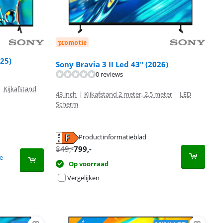
promotie
025)
Sony Bravia 3 II Led 43" (2026)
0 reviews
|
Kijkafstand
43 inch
|
Kijkafstand 2 meter, 2,5 meter
|
LED
Scherm
Productinformatieblad
849
,-
799
,-
e-
Op voorraad
Vergelijken