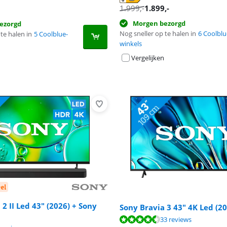
 tabblad
 tabblad
 tabblad
1.999
,-
1.899
,-
Morgen bezorgd
ezorgd
Nog sneller op te halen in
6 Coolblu
te halen in
5 Coolblue-
winkels
Vergelijken
el
 2 II Led 43" (2026) + Sony
Sony Bravia 3 43" 4K Led (2
8,6 van de 10, gebaseerd op 33 reviews.
9,2 van de 10, gebaseerd op 19 reviews.
33 reviews