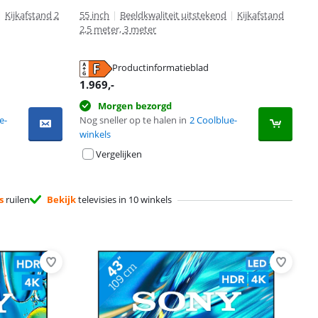
|
Kijkafstand 2
55 inch
|
Beeldkwaliteit uitstekend
|
Kijkafstand
2,5 meter, 3 meter
Productinformatieblad
1.969
,-
Morgen bezorgd
e-
Nog sneller op te halen in
2 Coolblue-
winkels
Vergelijken
s
ruilen
Bekijk
televisies in 10 winkels