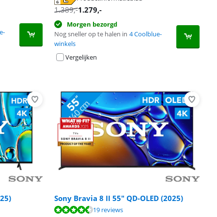
1.389
,-
1.279
,-
Morgen bezorgd
e-
Nog sneller op te halen in
4 Coolblue-
winkels
Vergelijken
025)
Sony Bravia 8 II 55" QD-OLED (2025)
19 reviews