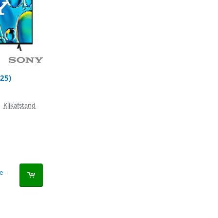
025)
|
Kijkafstand
e-