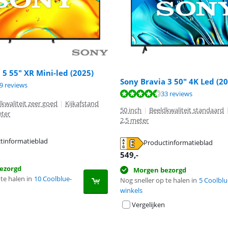
 5 55" XR Mini-led (2025)
Sony Bravia 3 50" 4K Led (2
9,0 van de 10, gebaseerd op 29 reviews.
9 reviews
8,6 van de 10, gebaseerd op 33 reviews.
33 reviews
kwaliteit zeer goed
|
Kijkafstand
50 inch
|
Beeldkwaliteit standaard
eter
2,5 meter
tinformatieblad
Productinformatieblad
 tabblad
 tabblad
549
,-
ezorgd
Morgen bezorgd
te halen in
10 Coolblue-
Nog sneller op te halen in
5 Coolblu
winkels
Vergelijken