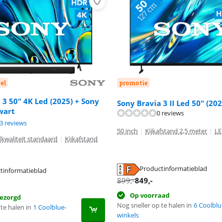
el
promotie
 3 50" 4K Led (2025) + Sony
Sony Bravia 3 II Led 50" (202
wart
0 reviews
8,6 van de 10, gebaseerd op 33 reviews.
9,0 van de 10, gebaseerd op 29 reviews.
3 reviews
50 inch
|
Kijkafstand 2,5 meter
|
LE
kwaliteit standaard
|
Kijkafstand
Productinformatieblad
tinformatieblad
 tabblad
 tabblad
 tabblad
899
,-
849
,-
Op voorraad
ezorgd
Nog sneller op te halen in
6 Coolblu
te halen in
1 Coolblue-
winkels