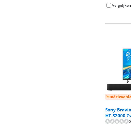
Vergelijken
bundelvoorde
Sony Bravia
HT-S2000 Z
Beoordeling is 
Beoordeling is 
0