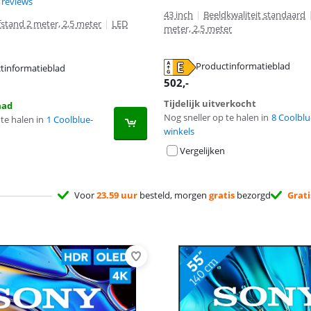
8,7 van de 10, gebaseerd op 6 reviews.
 reviews
43 inch
|
Beeldkwaliteit standaard
fstand 2 meter, 2,5 meter
|
LED
meter, 2,5 meter
Productinformatieblad
tinformatieblad
 tabblad
 tabblad
 tabblad
502
,-
Tijdelijk uitverkocht
aad
Nog sneller op te halen in
8 Coolblu
te halen in
1 Coolblue-
winkels
Vergelijken
Voor
23.59 uur
besteld, morgen
gratis
bezorgd
Grati