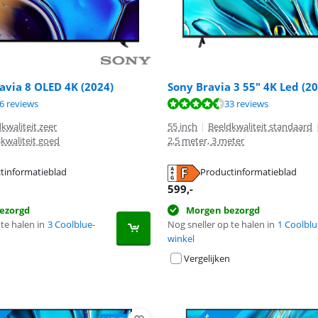
ravia 8 OLED 4K (2024)
Sony Bravia 3 55" 4K Led (2
9,3 van de 10, gebaseerd op 36 reviews.
8,6 van de 10, gebaseerd op 33 reviews.
6 reviews
33 reviews
kwaliteit zeer
55 inch
|
Beeldkwaliteit standaard
kwaliteit goed
2,5 meter, 3 meter
tinformatieblad
Productinformatieblad
 tabblad
 tabblad
599
,-
 tabblad
ezorgd
Morgen bezorgd
te halen in
3 Coolblue-
Nog sneller op te halen in
1 Coolblu
winkel
Vergelijken