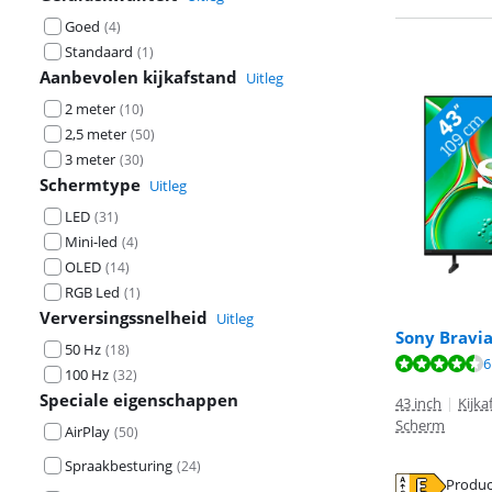
Goed
(
4
)
Standaard
(
1
)
Aanbevolen kijkafstand
Uitleg
2 meter
(
10
)
2,5 meter
(
50
)
3 meter
(
30
)
Schermtype
Uitleg
LED
(
31
)
Mini-led
(
4
)
OLED
(
14
)
RGB Led
(
1
)
Verversingssnelheid
Uitleg
Sony Bravia 
50 Hz
(
18
)
Beoordeling is 
6
100 Hz
(
32
)
Beoordeling is 
Speciale eigenschappen
43 inch
|
Kijka
Scherm
AirPlay
(
50
)
Spraakbesturing
(
24
)
Produc