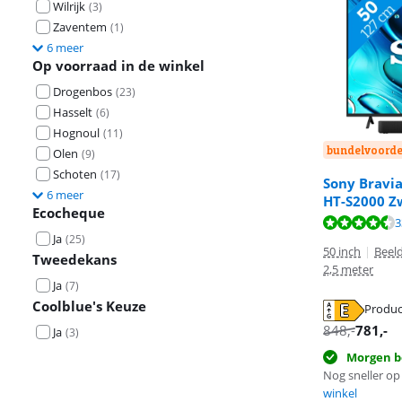
Wilrijk
(
3
)
Zaventem
(
1
)
6 meer
Op voorraad in de winkel
Drogenbos
(
23
)
Hasselt
(
6
)
Hognoul
(
11
)
bundelvoorde
Olen
(
9
)
Schoten
(
17
)
Sony Bravia
6 meer
HT-S2000 Z
Ecocheque
Beoordeling is 
Beoordeling is 
3
Ja
(
25
)
50 inch
|
Beeld
Tweedekans
2,5 meter
Ja
(
7
)
Coolblue's Keuze
Produc
opent in nieuw
opent in nieuw
opent in nieuw
848
,-
781
,-
Ja
(
3
)
Morgen b
Nog sneller op 
winkel