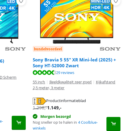
bundelvoordeel
Sony Bravia 5 55" XR Mini-led (2025) +
6)
Sony HT-S2000 Zwart
29 reviews
D Scherm
55 inch
|
Beeldkwaliteit zeer goed
|
Kijkafstand
2,5 meter, 3 meter
Productinformatieblad
1.298
,-
1.149
,-
Morgen bezorgd
e-
Nog sneller op te halen in
4 Coolblue-
winkels