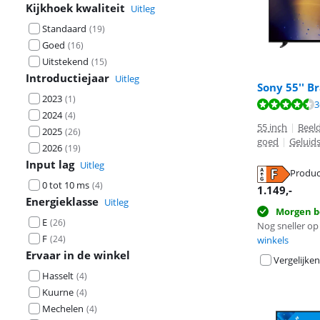
Kijkhoek kwaliteit
Uitleg
Standaard
(
19
)
Goed
(
16
)
Uitstekend
(
15
)
Introductiejaar
Uitleg
Sony 55'' B
2023
(
1
)
Beoordeling is 
Beoordeling is 
3
2024
(
4
)
55 inch
|
Beeld
2025
(
26
)
goed
|
Geluids
2026
(
19
)
Input lag
Uitleg
Produc
0 tot 10 ms
(
4
)
opent in nieuw
opent in nieuw
1.149
,-
Energieklasse
Uitleg
opent in nieuw
Morgen b
E
(
26
)
Nog sneller op 
F
(
24
)
winkels
Ervaar in de winkel
Vergelijken
Hasselt
(
4
)
Kuurne
(
4
)
Mechelen
(
4
)