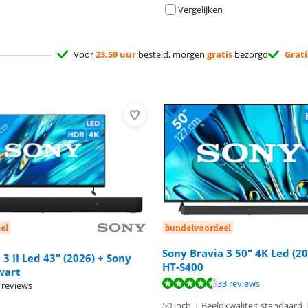
Vergelijken
Voor
23.59 uur
besteld, morgen
gratis
bezorgd
Grati
el
bundelvoordeel
Sony Bravia 3 50" 4K Led (2
 3 II Led 43" (2026) + Sony
HT-S400
wart
8,7 van de 10, gebaseerd op 6 reviews.
8,6 van de 10, gebaseerd op 33 reviews.
33 reviews
 reviews
50 inch
|
Beeldkwaliteit standaard