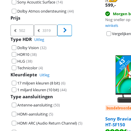
Sony Acoustic Surface
(
14
)
opent in nieuw
opent in nieuw
opent in nieuw
599
,-
Dolby Atmos ondersteuning
(
44
)
Morgen b
Prijs
Nog sneller op 
winkels
Prijs
€
€
Vergelijken
Type HDR
Uitleg
Dolby Vision
(
32
)
HDR10
(
38
)
HLG
(
38
)
Technicolor
(
4
)
Kleurdiepte
Uitleg
17 miljoen kleuren (8 bit)
(
6
)
1 miljard kleuren (10 bit)
(
44
)
Type aansluitingen
Antenne-aansluiting
(
50
)
bundelvoorde
HDMI-aansluiting
(
5
)
Sony Bravia
HDMI ARC (Audio Return Channel)
(
5
)
HT-SF150
Beoordeling is 
Beoordeling is 