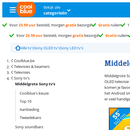
Bekijk alle
categorieën
Voor
23.59 uur
besteld, morgen
gratis
bezorgd
Gratis
ruilen
1
Voor
23.59 uur
besteld, morgen
gratis
bezorgd
Gratis
ruilen
Alle tv's
Sony OLED tv's
Sony LED tv's
Zoekresultaten en sortering
Middel
Coolblue.be
Televisies & beamers
Televisies
Middelgrote Son
Sony tv's
OLED televisie
Middelgrote Sony tv's
komen je favori
Coolblue's keuze
het Android sm
er veel handig
Top 10
Aanbieding
Tweedekans
Sony soundbars