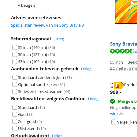
Tv beugels
Advies over televisies
Specialisten review van de Sony Bravia 3
Schermdiagonaal
Uitleg
Sony Bravia
55 inch (140 cm)
(
30
)
Beoordeling is 
2
50 inch (127 cm)
(
10
)
Beoordeling is 
43 inch (109 cm)
(
10
)
55 inch
|
Beeld
2,5 meter, 3 m
Aanbevolen televisie gebruik
Uitleg
Standaard zenders kijken
(
31
)
Optimaal sport kijken
Produc
(
31
)
opent in nieuw
Series en films streamen
opent in nieuw
999
,-
(
44
)
Beeldkwaliteit volgens Coolblue
Uitleg
Morgen b
Nog sneller op 
Standaard
(
12
)
winkels
Goed
(
1
)
Zeer goed
(
9
)
Vergelijken
Uitstekend
(
10
)
Geluidskwaliteit
Uitleg